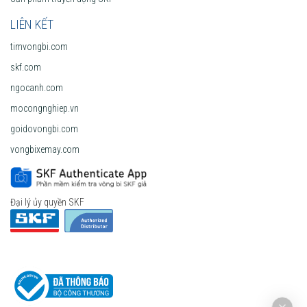
LIÊN KẾT
timvongbi.com
skf.com
ngocanh.com
mocongnghiep.vn
goidovongbi.com
vongbixemay.com
Đại lý ủy quyền SKF