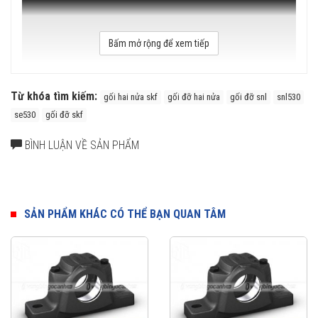
Bấm mở rộng để xem tiếp
Từ khóa tìm kiếm:
gối hai nửa skf
gối đỡ hai nửa
gối đỡ snl
snl530
se530
gối đỡ skf
BÌNH LUẬN VỀ SẢN PHẨM
SẢN PHẨM KHÁC CÓ THỂ BẠN QUAN TÂM