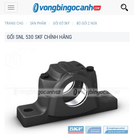
Toggle
navigation
TRANG CHỦ
SẢN PHẨM
GỐI ĐỠ SKF
BỘ GỐI 2 NỬA
GỐI SNL 530 SKF CHÍNH HÃNG