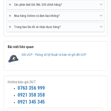
★
Các phân biệt Gối SNL 530 chính hãng?
★
Mua hàng Online có đảm bảo không?
★
Trong bao lâu tôi sẽ nhận được hàng?
Bài viết liên quan
Vòng bi Ngọc Anh - Đại lý ủy quyền SKF chính hãng
Gối UCP - Thông số kỹ thuật và bản vẽ gối đỡ UCP
Chuyên phân phối các loại gối đỡ hai nửa SNL, SE... chính
hãng.
Add: 17 Tố Hữu, Trung Văn, Nam Từ Liêm, Hà Nội.
Hotline: 096 123 8558 - 033 999 5999 - 0763 356 999
Hotline báo giá 24/7
0763 356 999
0921 358 358
0921 345 345