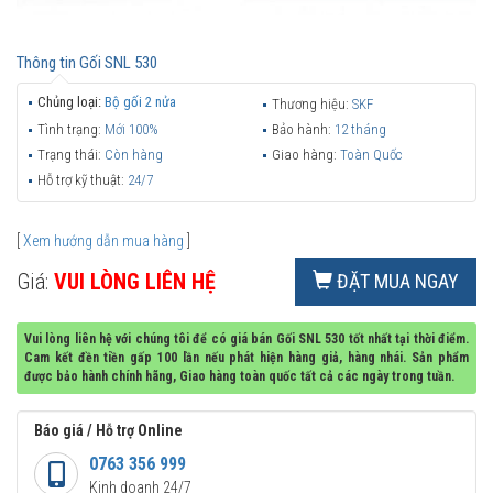
Thông tin
Gối SNL 530
Chủng loại:
Bộ gối 2 nửa
Thương hiệu:
SKF
Tình trạng:
Mới 100%
Bảo hành:
12 tháng
Trạng thái:
Còn hàng
Giao hàng:
Toàn Quốc
Hỗ trợ kỹ thuật:
24/7
[
Xem hướng dẫn mua hàng
]
Giá:
VUI LÒNG LIÊN HỆ
ĐẶT MUA NGAY
Vui lòng liên hệ với chúng tôi để có giá bán Gối SNL 530 tốt nhất tại thời điểm.
Cam kết đền tiền gấp 100 lần nếu phát hiện hàng giả, hàng nhái. Sản phẩm
được bảo hành chính hãng, Giao hàng toàn quốc tất cả các ngày trong tuần.
Báo giá / Hỗ trợ Online
0763 356 999
Kinh doanh 24/7