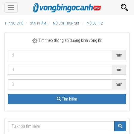
Toggle
navigation
TRANG CHỦ
SẢN PHẨM
MỠ BÔI TRƠN SKF
MỠ LGFP 2
Tìm theo thông số đường kính vòng bi:
mm
mm
mm
Tìm kiếm