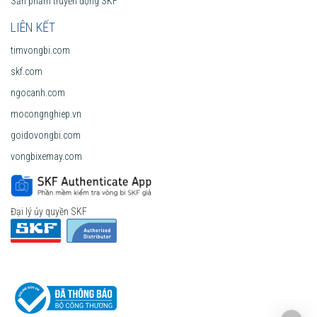
Sản phẩm truyền động SKF
LIÊN KẾT
timvongbi.com
skf.com
ngocanh.com
mocongnghiep.vn
goidovongbi.com
vongbixemay.com
Đại lý ủy quyền SKF