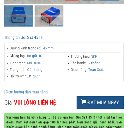
Thông tin
Gối SYJ 45 TF
Đường kính trong (d):
45 mm
Chủng loại:
Bộ gối UC
Thương hiệu:
SKF
Tình trạng:
Mới 100%
Bảo hành:
12 tháng
Trạng thái:
Còn hàng
Giao hàng:
Toàn Quốc
Hỗ trợ kỹ thuật:
24/7
[
Xem hướng dẫn mua hàng
]
Giá:
VUI LÒNG LIÊN HỆ
ĐẶT MUA NGAY
Vui lòng liên hệ với chúng tôi để có giá bán Gối SYJ 45 TF tốt nhất tại thời
điểm. Cam kết đền tiền gấp 100 lần nếu phát hiện hàng giả, hàng nhái. Sản
phẩm được bảo hành chính hãng, Giao hàng toàn quốc tất cả các ngày trong