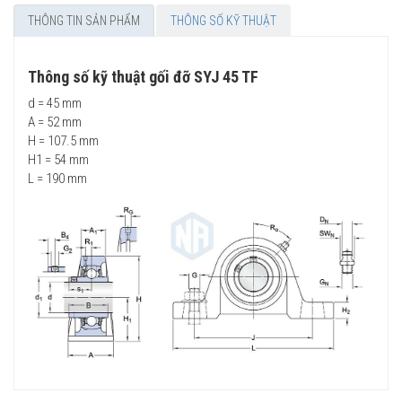
THÔNG TIN SẢN PHẨM
THÔNG SỐ KỸ THUẬT
Thông số kỹ thuật gối đỡ SYJ 45 TF
d = 45 mm
A = 52 mm
H = 107.5 mm
H1 = 54 mm
L = 190 mm