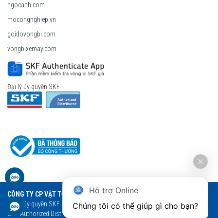
ngocanh.com
mocongnghiep.vn
goidovongbi.com
vongbixemay.com
Đại lý ủy quyền SKF
Hỗ trợ Online
CÔNG TY CP VẬT TƯ THƯƠNG MẠI NGỌC ANH
Đại lý ủy quyền SKF - Vòng bi Ngọc Anh - Vòng bi SKF chính hãng
Chúng tôi có thể giúp gì cho bạn?
SKF Authorized Distributor