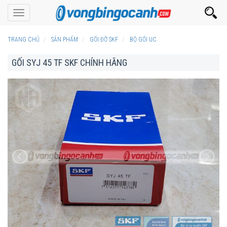
Toggle
navigation
TRANG CHỦ
SẢN PHẨM
GỐI ĐỠ SKF
BỘ GỐI UC
GỐI SYJ 45 TF SKF CHÍNH HÃNG