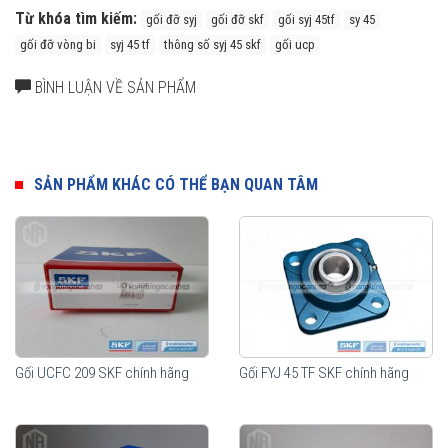
Từ khóa tìm kiếm:
gối đỡ syj
gối đỡ skf
gối syj 45tf
sy 45
gối đỡ vòng bi
syj 45 tf
thông số syj 45 skf
gối ucp
BÌNH LUẬN VỀ SẢN PHẨM
SẢN PHẨM KHÁC CÓ THỂ BẠN QUAN TÂM
Gối UCFC 209 SKF chính hãng
Gối FYJ 45 TF SKF chính hãng