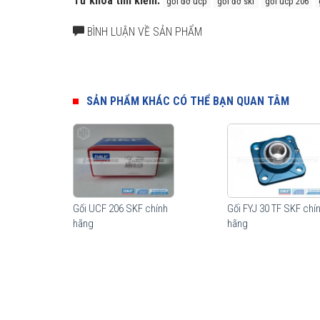
Từ khóa tìm kiếm:
gối đỡ ucp
gối đỡ skf
gối ucp 206
BÌNH LUẬN VỀ SẢN PHẨM
SẢN PHẨM KHÁC CÓ THỂ BẠN QUAN TÂM
Gối UCF 206 SKF chính
Gối FYJ 30 TF SKF chí
hãng
hãng