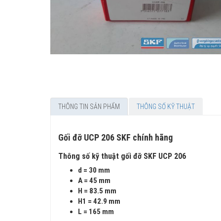
THÔNG TIN SẢN PHẨM
THÔNG SỐ KỸ THUẬT
Gối đỡ UCP 206 SKF chính hãng
Thông số kỹ thuật gối đỡ SKF UCP 206
d = 30 mm
A = 45 mm
H = 83.5 mm
H1 = 42.9 mm
L = 165 mm