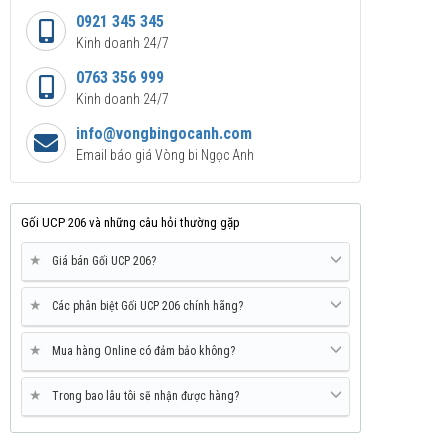
0921 345 345
Kinh doanh 24/7
0763 356 999
Kinh doanh 24/7
info@vongbingocanh.com
Email báo giá Vòng bi Ngọc Anh
Gối UCP 206 và những câu hỏi thường gặp
★
Giá bán Gối UCP 206?
★
Các phân biệt Gối UCP 206 chính hãng?
★
Mua hàng Online có đảm bảo không?
★
Trong bao lâu tôi sẽ nhận được hàng?