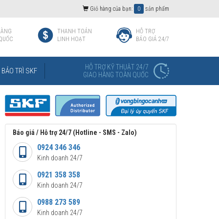
Giỏ hàng của bạn:
0
sản phẩm
HÀNG
THANH TOÁN
HỖ TRỢ
QUỐC
LINH HOẠT
BÁO GIÁ 24/7
HỖ TRỢ KỸ THUẬT 24/7
BẢO TRÌ SKF
GIAO HÀNG TOÀN QUỐC
Báo giá / Hỗ trợ 24/7 (Hotline - SMS - Zalo)
0924 346 346
Kinh doanh 24/7
0921 358 358
Kinh doanh 24/7
0988 273 589
Kinh doanh 24/7