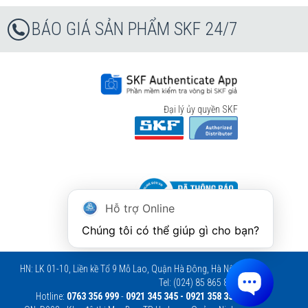
BÁO GIÁ SẢN PHẨM SKF 24/7
Đại lý ủy quyền SKF
Hỗ trợ Online
Chúng tôi có thể giúp gì cho bạn?
HN: LK 01-10, Liền kề Tổ 9 Mỗ Lao, Quận Hà Đông, Hà Nội.
Tel: (024) 85 865 866
Hotline:
0763 356 999
-
0921 345 345 - 0921 358 358