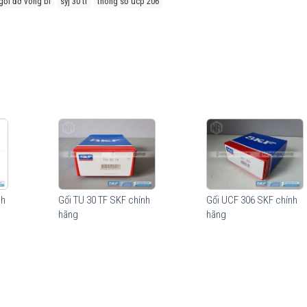
gối đỡ vòng bi
syj 30 tf
thông số ucp 206
nh
Gối TU 30 TF SKF chính
Gối UCF 306 SKF chính
hãng
hãng