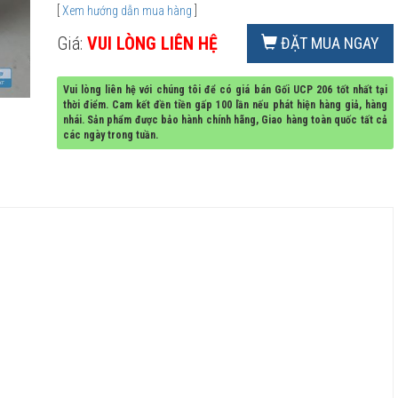
[
Xem hướng dẫn mua hàng
]
Giá:
VUI LÒNG LIÊN HỆ
ĐẶT MUA NGAY
Vui lòng liên hệ với chúng tôi để có giá bán Gối UCP 206 tốt nhất tại
thời điểm. Cam kết đền tiền gấp 100 lần nếu phát hiện hàng giả, hàng
nhái. Sản phẩm được bảo hành chính hãng, Giao hàng toàn quốc tất cả
các ngày trong tuần.