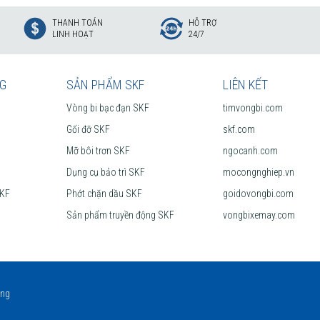
THANH TOÁN
HỖ TRỢ
LINH HOẠT
24/7
 các hãng khác trên thị trường, điều này đã được hàng triệu khách hàng
NG
SẢN PHẨM SKF
LIÊN KẾT
Vòng bi bạc đạn SKF
timvongbi.com
Gối đỡ SKF
skf.com
Mỡ bôi trơn SKF
ngocanh.com
Dụng cụ bảo trì SKF
mocongnghiep.vn
SKF
Phớt chặn dầu SKF
goidovongbi.com
Sản phẩm truyền động SKF
vongbixemay.com
ãng