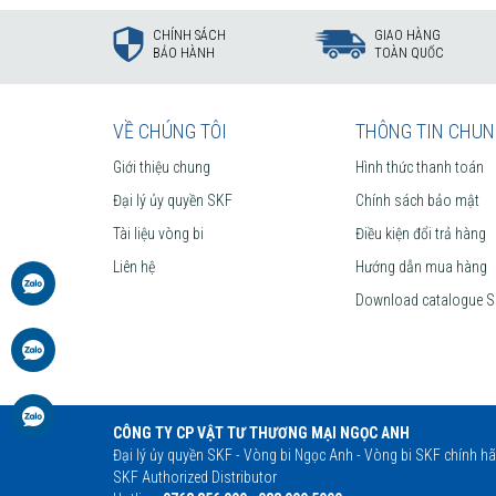
CHÍNH SÁCH
GIAO HÀNG
BẢO HÀNH
TOÀN QUỐC
Tuổi thọ của gối SKF UCP 206 bền bỉ hơn rất nhiều so với
khắp nơi trên toàn thế giới kiểm chứng.
VỀ CHÚNG TÔI
THÔNG TIN CHU
Giới thiệu chung
Hình thức thanh toán
Đại lý ủy quyền SKF
Chính sách bảo mật
Tài liệu vòng bi
Điều kiện đổi trả hàng
Liên hệ
Hướng dẫn mua hàng
Download catalogue 
CÔNG TY CP VẬT TƯ THƯƠNG MẠI NGỌC ANH
Đại lý ủy quyền SKF - Vòng bi Ngọc Anh - Vòng bi SKF chính h
SKF Authorized Distributor