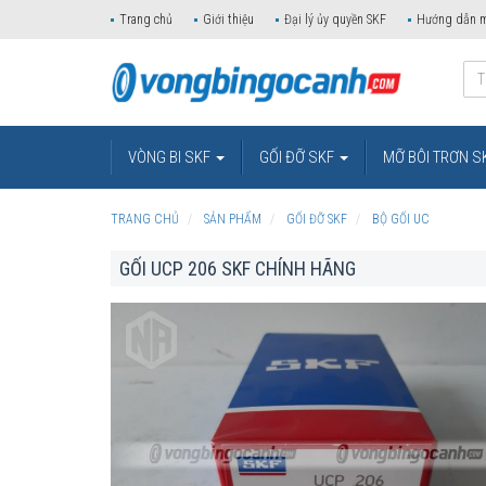
Trang chủ
Giới thiệu
Đại lý ủy quyền SKF
Hướng dẫn 
VÒNG BI SKF
GỐI ĐỠ SKF
MỠ BÔI TRƠN S
TRANG CHỦ
SẢN PHẨM
GỐI ĐỠ SKF
BỘ GỐI UC
GỐI UCP 206 SKF CHÍNH HÃNG