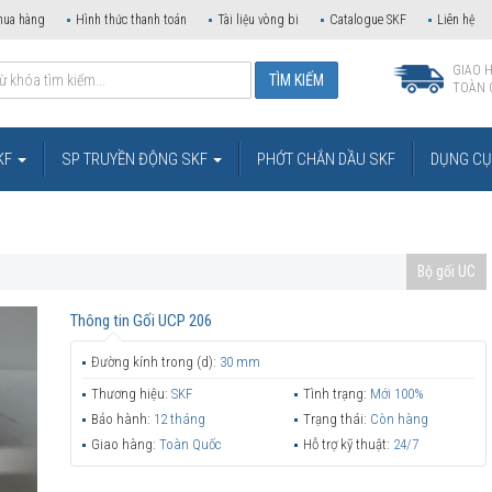
mua hàng
Hình thức thanh toán
Tài liệu vòng bi
Catalogue SKF
Liên hệ
GIAO 
TOÀN 
KF
SP TRUYỀN ĐỘNG SKF
PHỚT CHẮN DẦU SKF
DỤNG CỤ 
Bộ gối UC
Thông tin
Gối UCP 206
Đường kính trong (d):
30 mm
Thương hiệu:
SKF
Tình trạng:
Mới 100%
Bảo hành:
12 tháng
Trạng thái:
Còn hàng
Giao hàng:
Toàn Quốc
Hỗ trợ kỹ thuật:
24/7