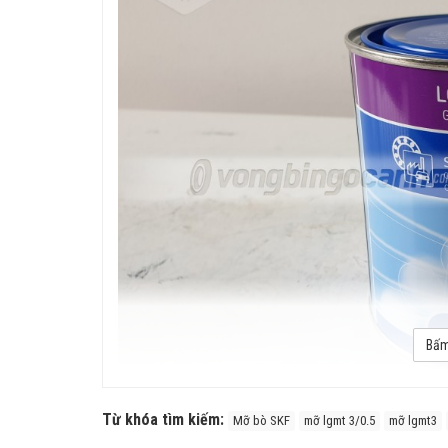
Bấm
Từ khóa tìm kiếm:
Mỡ bò SKF
mỡ lgmt 3/0.5
mỡ lgmt3