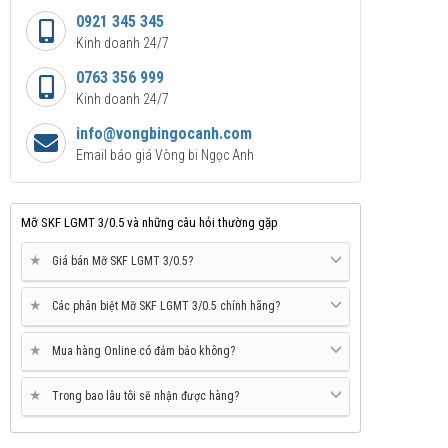
0921 345 345
Kinh doanh 24/7
0763 356 999
Kinh doanh 24/7
info@vongbingocanh.com
Email báo giá Vòng bi Ngọc Anh
Mỡ SKF LGMT 3/0.5 và những câu hỏi thường gặp
★
Giá bán Mỡ SKF LGMT 3/0.5?
★
Các phân biệt Mỡ SKF LGMT 3/0.5 chính hãng?
★
Mua hàng Online có đảm bảo không?
★
Trong bao lâu tôi sẽ nhận được hàng?