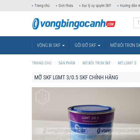
Trang chủ
Giới thiệu
Đại lý ủy quyền SKF
Hướng dẫn 
VÒNG BI SKF
GỐI ĐỠ SKF
MỠ BÔI TRƠN S
TRANG CHỦ
SẢN PHẨM
MỠ BÔI TRƠN SKF
MỠ LGMT 3
MỠ SKF LGMT 3/0.5 SKF CHÍNH HÃNG