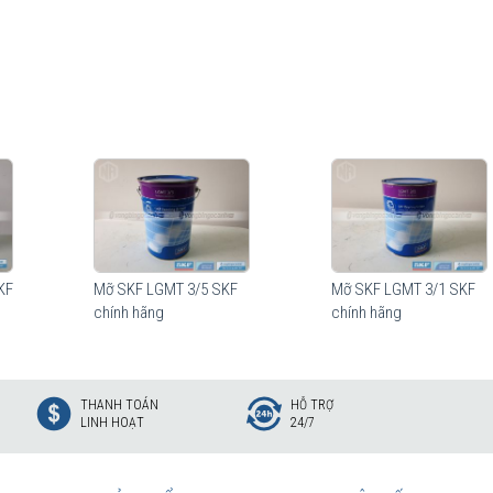
 trong hộp bằng kim loại.
i Vòng bi Ngọc Anh, Đại lý ủy quyền SKF
KF
Mỡ SKF LGMT 3/5 SKF
Mỡ SKF LGMT 3/1 SKF
chính hãng
chính hãng
THANH TOÁN
HỖ TRỢ
LINH HOẠT
24/7