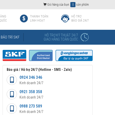
Giỏ hàng của bạn:
0
sản phẩm
HÀNG
THANH TOÁN
HỖ TRỢ
QUỐC
LINH HOẠT
BÁO GIÁ 24/7
HỖ TRỢ KỸ THUẬT 24/7
BẢO TRÌ SKF
GIAO HÀNG TOÀN QUỐC
Báo giá / Hỗ trợ 24/7 (Hotline - SMS - Zalo)
0924 346 346
Kinh doanh 24/7
0921 358 358
Kinh doanh 24/7
0988 273 589
Kinh doanh 24/7