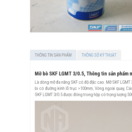
THÔNG TIN SẢN PHẨM
THÔNG SỐ KỸ THUẬT
Mỡ bò SKF LGMT 3/0.5, Thông tin sản phẩm
Là dòng mỡ đa năng SKF có độ đặc cao. Mỡ SKF LGMT 3 
bi có đường kính lỗ trục >100mm, Vòng ngoài quay, Các
SKF LGMT 3/0.5 được đóng trong hộp có trọng lượng 5