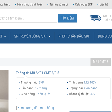
mua hàng
Hình thức thanh toán
Tài liệu vòng bi
Catalogue SKF
Liên hệ
GIAO 
TOÀN 
KF
SP TRUYỀN ĐỘNG SKF
PHỚT CHẮN DẦU SKF
DỤNG CỤ 
Mỡ LGMT 3
Thông tin
Mỡ SKF LGMT 3/0.5
Thương hiệu:
SKF
Tình trạng:
Mới 100%
Bảo hành:
12 tháng
Trạng thái:
Còn hàng
Giao hàng:
Toàn Quốc
Hỗ trợ kỹ thuật:
24/7
[
Xem hướng dẫn mua hàng
]