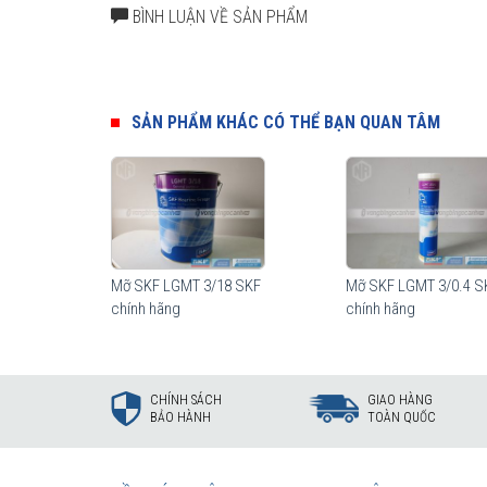
BÌNH LUẬN VỀ SẢN PHẨM
Mỡ SKF LGMT 3/0.5 được đóng hộp theo trọng lượng 500g
Mỡ SKF LGMT 3/0.5 được phân phối chính hãng bở
SẢN PHẨM KHÁC CÓ THỂ BẠN QUAN TÂM
Mỡ SKF LGMT 3/18 SKF
Mỡ SKF LGMT 3/0.4 S
chính hãng
chính hãng
CHÍNH SÁCH
GIAO HÀNG
BẢO HÀNH
TOÀN QUỐC