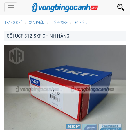
Toggle
navigation
TRANG CHỦ
SẢN PHẨM
GỐI ĐỠ SKF
BỘ GỐI UC
GỐI UCF 312 SKF CHÍNH HÃNG