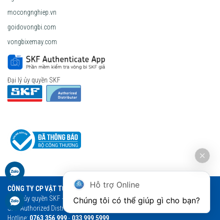
mocongnghiep.vn
goidovongbi.com
vongbixemay.com
Đại lý ủy quyền SKF
Hỗ trợ Online
CÔNG TY CP VẬT TƯ THƯƠNG MẠI NGỌC ANH
Đại lý ủy quyền SKF - Vòng bi Ngọc Anh - Vòng bi SKF chính hãng
Chúng tôi có thể giúp gì cho bạn?
SKF Authorized Distributor
Hotline:
0763 356 999
-
033 999 5999