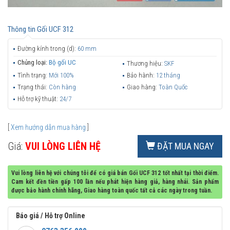
Thông tin
Gối UCF 312
Đường kính trong (d):
60 mm
Chủng loại:
Bộ gối UC
Thương hiệu:
SKF
Tình trạng:
Mới 100%
Bảo hành:
12 tháng
Trạng thái:
Còn hàng
Giao hàng:
Toàn Quốc
Hỗ trợ kỹ thuật:
24/7
[
Xem hướng dẫn mua hàng
]
Giá:
VUI LÒNG LIÊN HỆ
ĐẶT MUA NGAY
Vui lòng liên hệ với chúng tôi để có giá bán Gối UCF 312 tốt nhất tại thời điểm.
Cam kết đền tiền gấp 100 lần nếu phát hiện hàng giả, hàng nhái. Sản phẩm
được bảo hành chính hãng, Giao hàng toàn quốc tất cả các ngày trong tuần.
Báo giá / Hỗ trợ Online