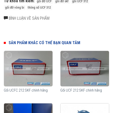
Từ khóa tìm kiếm:
gối đỡ UCF
gối đỡ skf
gối UCF 312
gối đỡ vòng bi
thông số UCF 312
BÌNH LUẬN VỀ SẢN PHẨM
SẢN PHẨM KHÁC CÓ THỂ BẠN QUAN TÂM
Gối UCFC 212 SKF chính hãng
Gối UCF 212 SKF chính hãng