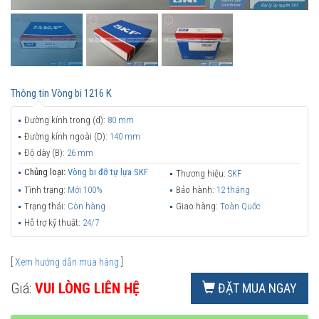
Thông tin
Vòng bi 1216 K
Đường kính trong (d):
80 mm
Đường kính ngoài (D):
140 mm
Độ dày (B):
26 mm
Chủng loại:
Vòng bi đỡ tự lựa SKF
Thương hiệu:
SKF
Tình trạng:
Mới 100%
Bảo hành:
12 tháng
Trạng thái:
Còn hàng
Giao hàng:
Toàn Quốc
Hỗ trợ kỹ thuật:
24/7
[
Xem hướng dẫn mua hàng
]
Giá:
VUI LÒNG LIÊN HỆ
ĐẶT MUA NGAY