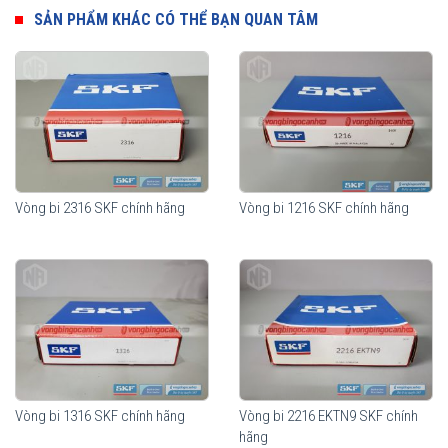
điều kiện môi trường làm việc sạch sẽ hay có độ nhiễm bẩn cao,
SẢN PHẨM KHÁC CÓ THỂ BẠN QUAN TÂM
vòng bi đỡ tự lựa SKF có tuổi thọ cao hơn nhiều lần so với các sản
phẩm khác trên thị trường.
Vòng bi 2316 SKF chính hãng
Vòng bi 1216 SKF chính hãng
Vòng bi SKF 1216 K chính hãng, phân phối bởi Vòng bi Ngọc Anh -
Đại lý uỷ quyền SKF
.
Vòng bi 1316 SKF chính hãng
Vòng bi 2216 EKTN9 SKF chính
hãng