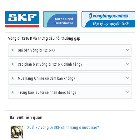
Vòng bi 1216 K và những câu hỏi thường gặp
★
Giá bán Vòng bi 1216 K?
★
Các phân biệt Vòng bi 1216 K chính hãng?
★
Mua hàng Online có đảm bảo không?
Mua vòng bi SKF 1216 K tại các Đại lý uỷ quyền để đảm bảo sản
★
Trong bao lâu tôi sẽ nhận được hàng?
phẩm chính hãng.
Mua vòng bi bạc đạn SKF 1216 K chính hãng ở đâu
uy tín?
Bài viết liên quan
Vòng bi Ngọc Anh là đại lý ủy quyền SKF tại Việt Nam.
Xuất xứ vòng bi SKF chính hãng ở nước nào?
Chuyên phân phối các sản phẩm SKF chính hãng, giá cạnh
tranh, Giao hàng toàn quốc.