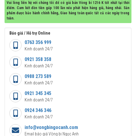
Vui lòng liên hệ với chúng tôi để có giá bán Vòng bi 1216 K tốt nhất tại thời
điểm. Cam kết đền tiền gấp 100 lần nếu phát hiện hàng giả, hàng nhái. Sản
phẩm được bảo hành chính hãng, Giao hàng toàn quốc tất cả các ngày trong
tuần.
Báo giá / Hỗ trợ Online
0763 356 999
Kinh doanh 24/7
0921 358 358
Kinh doanh 24/7
0988 273 589
Kinh doanh 24/7
0921 345 345
Kinh doanh 24/7
0924 346 346
Kinh doanh 24/7
info@vongbingocanh.com
Email báo giá Vòng bi Ngọc Anh