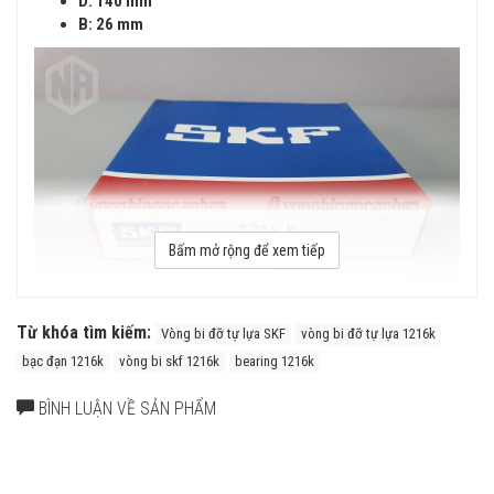
D: 140 mm
B: 26 mm
Bấm mở rộng để xem tiếp
Từ khóa tìm kiếm:
Vòng bi đỡ tự lựa SKF
vòng bi đỡ tự lựa 1216k
bạc đạn 1216k
vòng bi skf 1216k
bearing 1216k
Vòng bi đỡ tự lựa SKF 1216 K
BÌNH LUẬN VỀ SẢN PHẨM
Ưu điểm của Vòng bi đỡ tự lựa SKF
Vòng bi đỡ tự lựa có khả năng bù trừ độ lệch trục khi hoạt
động. Độ bền vượt trội của vòng bi đỡ tự lựa SKF trong cả các