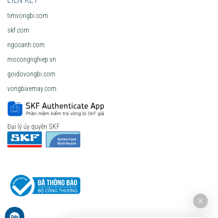
timvongbi.com
skf.com
ngocanh.com
mocongnghiep.vn
goidovongbi.com
vongbixemay.com
Đại lý ủy quyền SKF