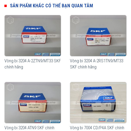
SẢN PHẨM KHÁC CÓ THỂ BẠN QUAN TÂM
Vòng bi 3204 A-2ZTN9/MT33 SKF
Vòng bi 3204 A-2RS1TN9/MT33
Vòng bi SKF 3304 A chính hãng, phân phối bởi Vòng bi Ngọc Anh -
chính hãng
SKF chính hãng
Đại lý uỷ quyền SKF.
Vòng bi 3204 ATN9 SKF chính
Vòng bi 7004 CD/P4A SKF chính