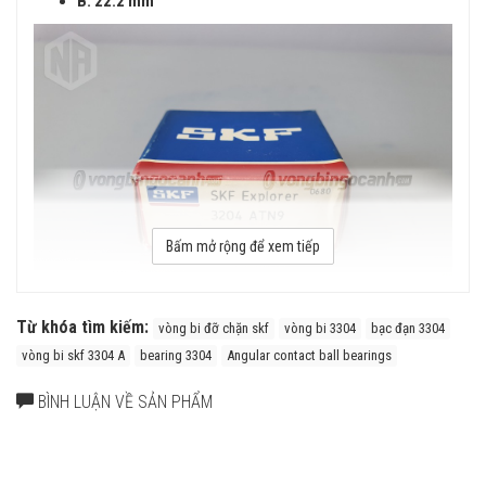
B: 22.2 mm
Bấm mở rộng để xem tiếp
Từ khóa tìm kiếm:
vòng bi đỡ chặn skf
vòng bi 3304
bạc đạn 3304
vòng bi skf 3304 A
bearing 3304
Angular contact ball bearings
Vòng bi đỡ chặn SKF 3304 A chính hãng
BÌNH LUẬN VỀ SẢN PHẨM