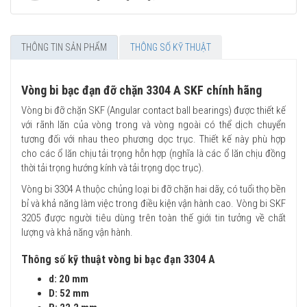
THÔNG TIN SẢN PHẨM
THÔNG SỐ KỸ THUẬT
Vòng bi bạc đạn đỡ chặn 3304 A SKF chính hãng
Vòng bi đỡ chặn SKF (Angular contact ball bearings) được thiết kế
với rãnh lăn của vòng trong và vòng ngoài có thể dịch chuyển
tương đối với nhau theo phương dọc trục. Thiết kế này phù hợp
cho các ổ lăn chịu tải trọng hỗn hợp (nghĩa là các ổ lăn chịu đồng
thời tải trọng hướng kính và tải trọng dọc trục).
Vòng bi 3304 A thuộc chủng loại bi đỡ chặn hai dãy, có tuổi thọ bền
bỉ và khả năng làm việc trong điều kiện vận hành cao. Vòng bi SKF
3205 được người tiêu dùng trên toàn thế giới tin tưởng về chất
lượng và khả năng vận hành.
Thông số kỹ thuật vòng bi bạc đạn 3304 A
d: 20 mm
D: 52 mm