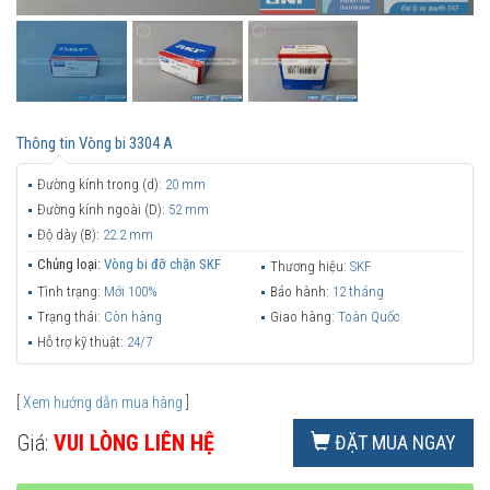
Thông tin
Vòng bi 3304 A
Đường kính trong (d):
20 mm
Đường kính ngoài (D):
52 mm
Độ dày (B):
22.2 mm
Chủng loại:
Vòng bi đỡ chặn SKF
Thương hiệu:
SKF
Tình trạng:
Mới 100%
Bảo hành:
12 tháng
Trạng thái:
Còn hàng
Giao hàng:
Toàn Quốc
Hỗ trợ kỹ thuật:
24/7
[
Xem hướng dẫn mua hàng
]
Giá:
VUI LÒNG LIÊN HỆ
ĐẶT MUA NGAY