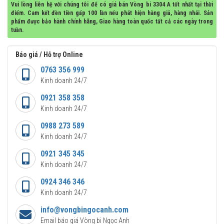
Vui lòng liên hệ với chúng tôi để có giá bán Vòng bi 3304 A tốt nhất tại thời
điểm. Cam kết đền tiền gấp 100 lần nếu phát hiện hàng giả, hàng nhái. Sản
phẩm được bảo hành chính hãng, Giao hàng toàn quốc tất cả các ngày trong
tuần.
Báo giá / Hỗ trợ Online
0763 356 999
Kinh doanh 24/7
0921 358 358
Kinh doanh 24/7
0988 273 589
Kinh doanh 24/7
0921 345 345
Kinh doanh 24/7
0924 346 346
Kinh doanh 24/7
info@vongbingocanh.com
Email báo giá Vòng bi Ngọc Anh