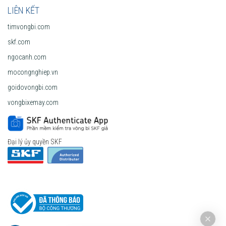
LIÊN KẾT
timvongbi.com
skf.com
ngocanh.com
mocongnghiep.vn
goidovongbi.com
vongbixemay.com
Đại lý ủy quyền SKF