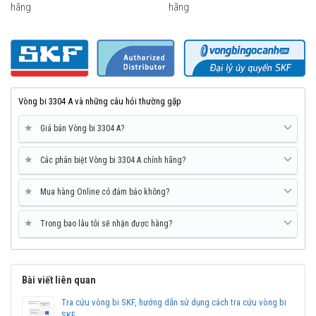
hãng
hãng
Mua vòng bi SKF 3304 A tại các Đại lý uỷ quyền để đảm bảo sản
Vòng bi 3304 A và những câu hỏi thường gặp
phẩm chính hãng.
★
Giá bán Vòng bi 3304 A?
Mua vòng bi bạc đạn SKF 3304 A chính hãng ở đâu
uy tín?
★
Các phân biệt Vòng bi 3304 A chính hãng?
Vòng bi Ngọc Anh là đại lý ủy quyền SKF tại Việt Nam.
Chuyên phân phối các sản phẩm SKF chính hãng, giá cạnh
★
Mua hàng Online có đảm bảo không?
tranh, Giao hàng toàn quốc.
Liên hệ với
Vòng bi Ngọc Anh
để có báo giá tốt nhất vòng
★
Trong bao lâu tôi sẽ nhận được hàng?
bi SKF 3304 A chính hãng.
Bài viết liên quan
Tra cứu vòng bi SKF, hướng dẫn sử dụng cách tra cứu vòng bi
SKF