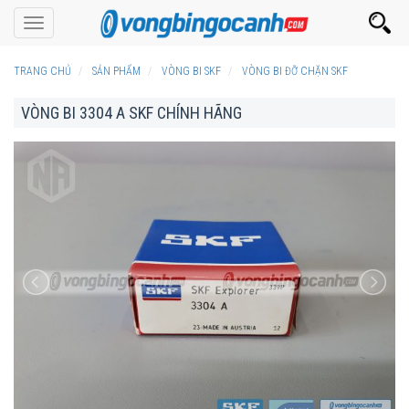
Toggle
navigation
TRANG CHỦ
SẢN PHẨM
VÒNG BI SKF
VÒNG BI ĐỠ CHẶN SKF
VÒNG BI 3304 A SKF CHÍNH HÃNG