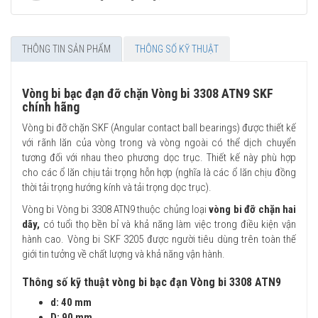
THÔNG TIN SẢN PHẨM
THÔNG SỐ KỸ THUẬT
Vòng bi bạc đạn đỡ chặn Vòng bi 3308 ATN9 SKF
chính hãng
Vòng bi đỡ chặn SKF (Angular contact ball bearings) được thiết kế
với rãnh lăn của vòng trong và vòng ngoài có thể dịch chuyển
tương đối với nhau theo phương dọc trục. Thiết kế này phù hợp
cho các ổ lăn chịu tải trọng hỗn hợp (nghĩa là các ổ lăn chịu đồng
thời tải trọng hướng kính và tải trọng dọc trục).
Vòng bi Vòng bi 3308 ATN9 thuộc chủng loại
vòng bi đỡ chặn hai
dãy,
có tuổi thọ bền bỉ và khả năng làm việc trong điều kiện vận
hành cao. Vòng bi SKF 3205 được người tiêu dùng trên toàn thế
giới tin tưởng về chất lượng và khả năng vận hành.
Thông số kỹ thuật vòng bi bạc đạn Vòng bi 3308 ATN9
d: 40 mm
D: 90 mm