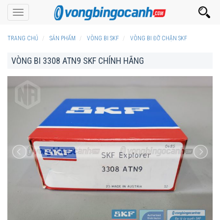
Toggle
navigation
TRANG CHỦ
SẢN PHẨM
VÒNG BI SKF
VÒNG BI ĐỠ CHẶN SKF
VÒNG BI 3308 ATN9 SKF CHÍNH HÃNG