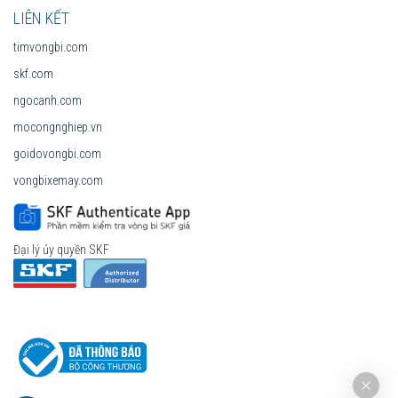
LIÊN KẾT
timvongbi.com
skf.com
ngocanh.com
mocongnghiep.vn
goidovongbi.com
vongbixemay.com
Đại lý ủy quyền SKF