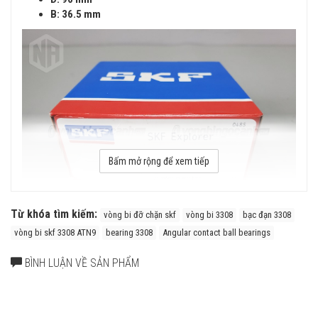
B: 36.5
mm
Bấm mở rộng để xem tiếp
Từ khóa tìm kiếm:
vòng bi đỡ chặn skf
vòng bi 3308
bạc đạn 3308
vòng bi skf 3308 ATN9
bearing 3308
Angular contact ball bearings
Vòng bi đỡ chặn SKF Vòng bi 3308 ATN9 chính hãng
BÌNH LUẬN VỀ SẢN PHẨM