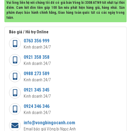
Vui lòng liên hệ với chúng tôi để có giá bán Vòng bi 3308 ATN9 tốt nhất tại thời
điểm. Cam kết đền tiền gấp 100 lần nếu phát hiện hàng giả, hàng nhái. Sản
phẩm được bảo hành chính hãng, Giao hàng toàn quốc tất cả các ngày trong
tuần.
Báo giá / Hỗ trợ Online
0763 356 999
Kinh doanh 24/7
0921 358 358
Kinh doanh 24/7
0988 273 589
Kinh doanh 24/7
0921 345 345
Kinh doanh 24/7
0924 346 346
Kinh doanh 24/7
info@vongbingocanh.com
Email báo giá Vòng bi Ngọc Anh