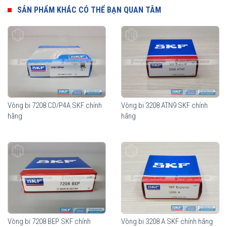
SẢN PHẨM KHÁC CÓ THỂ BẠN QUAN TÂM
Vòng bi 7208 CD/P4A SKF chính
Vòng bi 3208 ATN9 SKF chính
hãng
hãng
Vòng bi SKF Vòng bi 3308 ATN9 chính hãng, phân phối bởi Vòng bi
Ngọc Anh - Đại lý uỷ quyền SKF.
Vòng bi 7208 BEP SKF chính
Vòng bi 3208 A SKF chính hãng