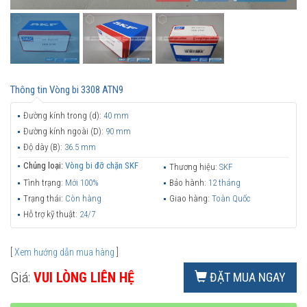
Thông tin
Vòng bi 3308 ATN9
Đường kính trong (d):
40 mm
Đường kính ngoài (D):
90 mm
Độ dày (B):
36.5 mm
Chủng loại:
Vòng bi đỡ chặn SKF
Thương hiệu:
SKF
Tình trạng:
Mới 100%
Bảo hành:
12 tháng
Trạng thái:
Còn hàng
Giao hàng:
Toàn Quốc
Hỗ trợ kỹ thuật:
24/7
[
Xem hướng dẫn mua hàng
]
Giá:
VUI LÒNG LIÊN HỆ
ĐẶT MUA NGAY