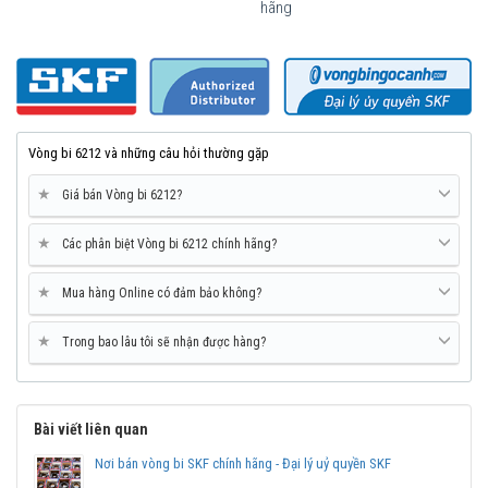
Vòng bi SKF 6212-2Z/C3
hãng
Vòng bi 6212 và những câu hỏi thường gặp
★
Giá bán Vòng bi 6212?
★
Các phân biệt Vòng bi 6212 chính hãng?
★
Mua hàng Online có đảm bảo không?
★
Trong bao lâu tôi sẽ nhận được hàng?
Vòng bi SKF 6212-2Z/C3 có sẵn mỡ bôi trơn bên trong và sử dụng
2 nắp chắn mỡ bằng sắt (2Z) kèm khe hở theo tiêu chuẩn C3.
Mua vòng bi bạc đạn SKF 6212 chính hãng ở đâu uy
Bài viết liên quan
tín?
Nơi bán vòng bi SKF chính hãng - Đại lý uỷ quyền SKF
Vòng bi Ngọc Anh là đại lý ủy quyền SKF tại Việt Nam.