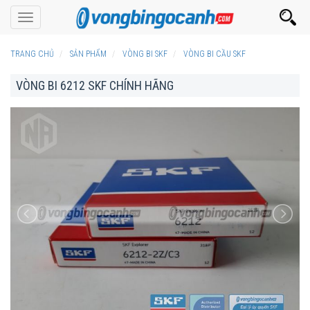
Toggle
navigation
TRANG CHỦ
SẢN PHẨM
VÒNG BI SKF
VÒNG BI CẦU SKF
VÒNG BI 6212 SKF CHÍNH HÃNG