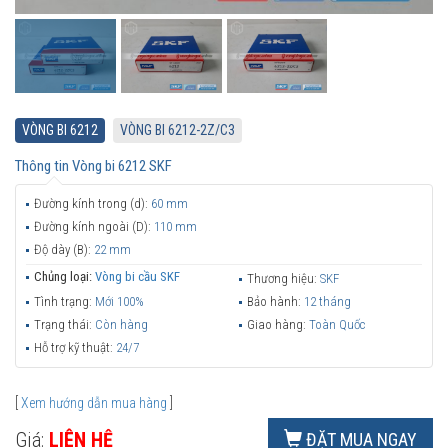
VÒNG BI 6212
VÒNG BI 6212-2Z/C3
Thông tin
Vòng bi 6212 SKF
Đường kính trong (d):
60 mm
Đường kính ngoài (D):
110 mm
Độ dày (B):
22 mm
Chủng loại:
Vòng bi cầu SKF
Thương hiệu:
SKF
Tình trạng:
Mới 100%
Bảo hành:
12 tháng
Trạng thái:
Còn hàng
Giao hàng:
Toàn Quốc
Hỗ trợ kỹ thuật:
24/7
[
Xem hướng dẫn mua hàng
]
Giá:
LIÊN HỆ
ĐẶT MUA NGAY