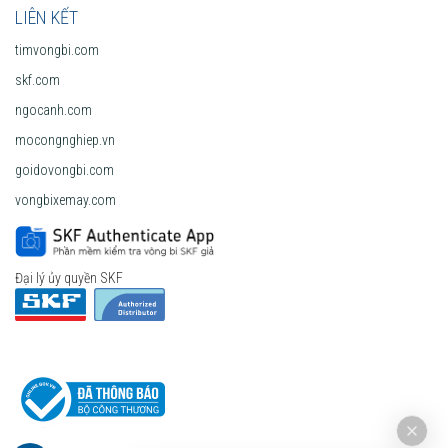
LIÊN KẾT
timvongbi.com
skf.com
ngocanh.com
mocongnghiep.vn
goidovongbi.com
vongbixemay.com
Đại lý ủy quyền SKF