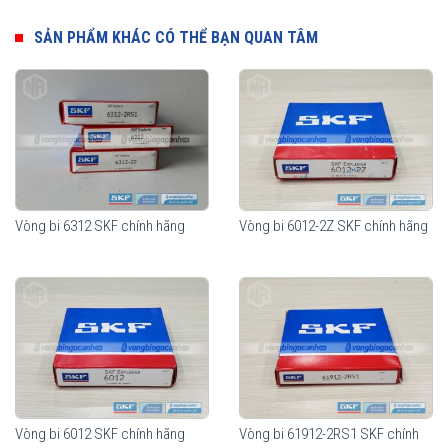
nhằm đáp ứng tối đa công năng sử dụng cũng như giảm thiểu chi
phí cho từng nhu cầu sử dụng của thiết bị.
SẢN PHẨM KHÁC CÓ THỂ BẠN QUAN TÂM
Vòng bi SKF 6212
Vòng bi 6312 SKF chính hãng
Vòng bi 6012-2Z SKF chính hãng
Vòng bi SKF 6212 Không sử nắp chắn mỡ, thích hợp cho các môi
trường ngâm dầu.
Vòng bi 6012 SKF chính hãng
Vòng bi 61912-2RS1 SKF chính