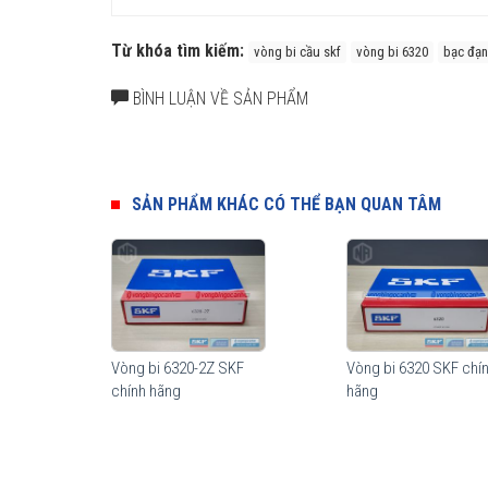
Từ khóa tìm kiếm:
vòng bi cầu skf
vòng bi 6320
bạc đạn
BÌNH LUẬN VỀ SẢN PHẨM
SẢN PHẨM KHÁC CÓ THỂ BẠN QUAN TÂM
Tuổi thọ của vòng bi SKF 6320/C3 thế hệ Explorer bền bỉ h
được hàng triệu khách hàng khắp nơi trên toàn thế giới 
Vòng bi 6320-2Z SKF
Vòng bi 6320 SKF chí
Cấu tạo vòng bi 6320/C3
chính hãng
hãng
Vòng bi cầu SKF 6320/C3 có nhiều model cấu tạo khác n
nhau nhằm đáp ứng tối đa công năng sử dụng cũng như gi
Vòng bi SKF 6320/C3