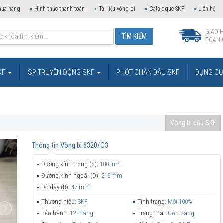
mua hàng
Hình thức thanh toán
Tài liệu vòng bi
Catalogue SKF
Liên hệ
GIAO 
TOÀN 
KF
SP TRUYỀN ĐỘNG SKF
PHỚT CHẮN DẦU SKF
DỤNG CỤ 
Vòng bi cầu SKF
Thông tin
Vòng bi 6320/C3
Đường kính trong (d):
100 mm
Đường kính ngoài (D):
215 mm
Độ dày (B):
47 mm
Thương hiệu:
SKF
Tình trạng:
Mới 100%
Bảo hành:
12 tháng
Trạng thái:
Còn hàng