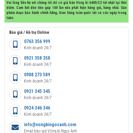
Vui lòng liên hệ với chúng tôi để có giá bán Vòng bi 6405/C3 tốt nhất tại thời
điểm. Cam kết đền tiền gấp 100 lần nếu phát hiện hàng giả, hàng nhái. Sản
phẩm được bảo hành chính hãng, Giao hàng toàn quốc tất cả các ngày trong
tuần.
Báo giá / Hỗ trợ Online
0763 356 999
Kinh doanh 24/7
0921 358 358
Kinh doanh 24/7
0988 273 589
Kinh doanh 24/7
0921 345 345
Kinh doanh 24/7
0924 346 346
Kinh doanh 24/7
info@vongbingocanh.com
Email báo giá Vòng bi Ngọc Anh