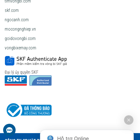
timvongbi.com
skf.com
ngocanh.com
mocongnghiep.vn
goidovongbi.com
vongbixemay.com
Đại lý ủy quyền SKF
Hỗ trợ Online