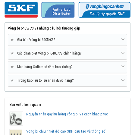
Vòng bi 6405/C3 và những câu hỏi thường gặp
★
Giá bán Vòng bi 6405/C3?
★
Các phân biệt Vòng bi 6405/C3 chính hãng?
★
Mua hàng Online có đảm bảo không?
★
Trong bao lâu tôi sẽ nhận được hàng?
Mua vòng bi bạc đạn SKF 6405/C3 chính hãng ở đâu
uy tín?
Bài viết liên quan
Vòng bi Ngọc Anh là
Đại lý ủy quyền SKF tại Việt Nam
.
Chuyên phân phối các sản phẩm SKF chính hãng, giá cạnh
Nguyên nhân gây hư hỏng vòng bi và cách khắc phục
tranh, Giao hàng toàn quốc.
Liên hệ với
Vòng bi Ngọc Anh
để có báo giá tốt nhất vòng
Vòng bi chịu nhiệt độ cao SKF, cấu tạo và thông số
bi SKF 6405/C3 chính hãng.