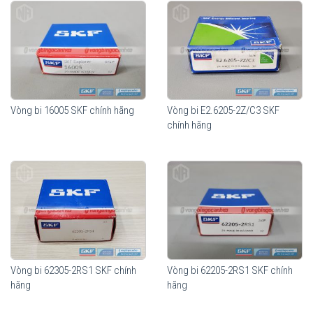
nhau nhằm đáp ứng tối đa công năng sử dụng cũng như giảm
thiểu chi phí cho từng nhu cầu sử dụng của thiết bị.
Vòng bi SKF 6405/C3
Vòng bi 16005 SKF chính hãng
Vòng bi E2.6205-2Z/C3 SKF
chính hãng
Vòng bi 62305-2RS1 SKF chính
Vòng bi 62205-2RS1 SKF chính
Mua vòng bi SKF 6405/C3 tại các Đại lý uỷ quyền để đảm bảo sản
hãng
hãng
phẩm chính hãng.