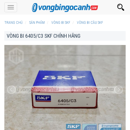
Toggle
navigation
TRANG CHỦ
SẢN PHẨM
VÒNG BI SKF
VÒNG BI CẦU SKF
VÒNG BI 6405/C3 SKF CHÍNH HÃNG