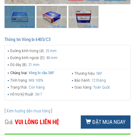
Thông tin
Vòng bi 6405/C3
Đường kính trong (d):
25 mm
Đường kính ngoài (D):
80 mm
Độ dày (B):
21 mm
Chủng loại:
Vòng bi cầu SKF
Thương hiệu:
SKF
Tình trạng:
Mới 100%
Bảo hành:
12 tháng
Trạng thái:
Còn hàng
Giao hàng:
Toàn Quốc
Hỗ trợ kỹ thuật:
24/7
[
Xem hướng dẫn mua hàng
]
Giá:
VUI LÒNG LIÊN HỆ
ĐẶT MUA NGAY