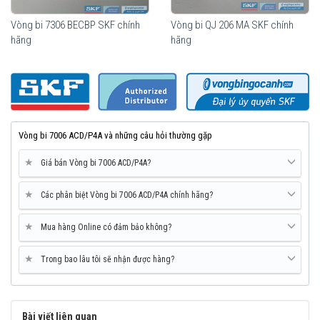
Vòng bi 7306 BECBP SKF chính
Vòng bi QJ 206 MA SKF chính
hãng
hãng
Mua vòng bi SKF 7006 ACD/P4A tại các Đại lý uỷ quyền để đảm
bảo sản phẩm chính hãng.
Vòng bi 7006 ACD/P4A và những câu hỏi thường gặp
Mua vòng bi bạc đạn SKF 7006 ACD/P4A chính hãng
ở đâu uy tín?
★
Giá bán Vòng bi 7006 ACD/P4A?
Vòng bi Ngọc Anh là đại lý ủy quyền SKF tại Việt Nam.
★
Các phân biệt Vòng bi 7006 ACD/P4A chính hãng?
Chuyên phân phối các sản phẩm SKF chính hãng, giá cạnh
tranh, Giao hàng toàn quốc.
Liên hệ với
Vòng bi Ngọc Anh
để có báo giá tốt nhất vòng
★
Mua hàng Online có đảm bảo không?
bi SKF 7006 ACD/P4A chính hãng.
★
Trong bao lâu tôi sẽ nhận được hàng?
Bài viết liên quan