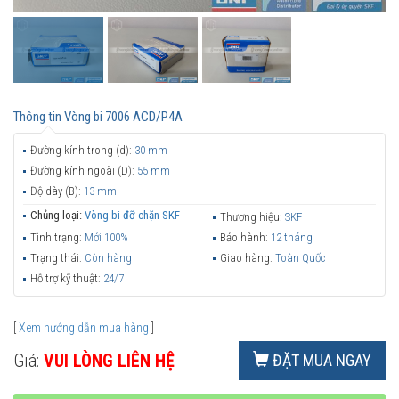
Thông tin
Vòng bi 7006 ACD/P4A
Đường kính trong (d):
30 mm
Đường kính ngoài (D):
55 mm
Độ dày (B):
13 mm
Chủng loại:
Vòng bi đỡ chặn SKF
Thương hiệu:
SKF
Tình trạng:
Mới 100%
Bảo hành:
12 tháng
Trạng thái:
Còn hàng
Giao hàng:
Toàn Quốc
Hỗ trợ kỹ thuật:
24/7
[
Xem hướng dẫn mua hàng
]
Giá:
VUI LÒNG LIÊN HỆ
ĐẶT MUA NGAY