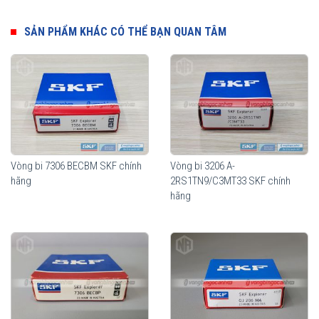
SẢN PHẨM KHÁC CÓ THỂ BẠN QUAN TÂM
Vòng bi 7306 BECBM SKF chính
Vòng bi 3206 A-
Vòng bi SKF 7006 ACD/P4A chính hãng, phân phối bởi Vòng bi
hãng
2RS1TN9/C3MT33 SKF chính
Ngọc Anh - Đại lý uỷ quyền SKF.
hãng