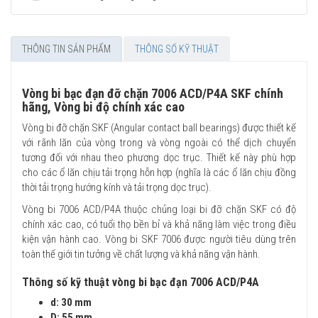
THÔNG TIN SẢN PHẨM
THÔNG SỐ KỸ THUẬT
Vòng bi bạc đạn đỡ chặn 7006 ACD/P4A SKF chính
hãng, Vòng bi độ chính xác cao
Vòng bi đỡ chặn SKF (Angular contact ball bearings) được thiết kế
với rãnh lăn của vòng trong và vòng ngoài có thể dịch chuyển
tương đối với nhau theo phương dọc trục. Thiết kế này phù hợp
cho các ổ lăn chịu tải trọng hỗn hợp (nghĩa là các ổ lăn chịu đồng
thời tải trọng hướng kính và tải trọng dọc trục).
Vòng bi 7006 ACD/P4A thuộc chủng loại bi đỡ chặn SKF có độ
chính xác cao, có tuổi thọ bền bỉ và khả năng làm việc trong điều
kiện vận hành cao. Vòng bi SKF 7006 được người tiêu dùng trên
toàn thế giới tin tưởng về chất lượng và khả năng vận hành.
Thông số kỹ thuật vòng bi bạc đạn 7006 ACD/P4A
d: 30 mm
D: 55 mm