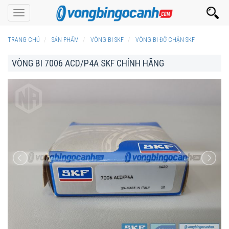
Toggle
navigation
TRANG CHỦ
SẢN PHẨM
VÒNG BI SKF
VÒNG BI ĐỠ CHẶN SKF
VÒNG BI 7006 ACD/P4A SKF CHÍNH HÃNG