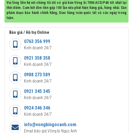
Vui lòng liên hệ với chúng tôi để có giá bán Vòng bi 7006 ACD/P4A tốt nhất tại
thời điểm. Cam kết đền tiền gấp 100 lần nếu phát hiện hàng giả, hàng nhái. Sản
phẩm được bảo hành chính hãng, Giao hàng toàn quốc tất cả các ngày trong
tuần.
Báo giá / Hỗ trợ Online
0763 356 999
Kinh doanh 24/7
0921 358 358
Kinh doanh 24/7
0988 273 589
Kinh doanh 24/7
0921 345 345
Kinh doanh 24/7
0924 346 346
Kinh doanh 24/7
info@vongbingocanh.com
Email báo giá Vòng bi Ngọc Anh