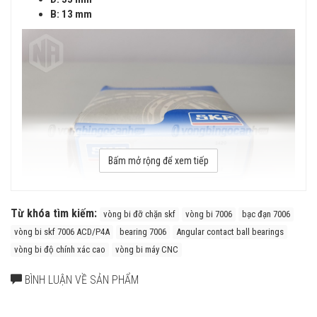
B: 13 mm
Bấm mở rộng để xem tiếp
Từ khóa tìm kiếm:
vòng bi đỡ chặn skf
vòng bi 7006
bạc đạn 7006
vòng bi skf 7006 ACD/P4A
bearing 7006
Angular contact ball bearings
vòng bi độ chính xác cao
vòng bi máy CNC
Vòng bi đỡ chặn SKF 7006 ACD/P4A chính hãng
BÌNH LUẬN VỀ SẢN PHẨM