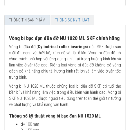
THÔNG TIN SẢN PHẨM
THÔNG SỐ KỸ THUẬT
Vòng bi bạc đạn đũa đỡ NU 1020 ML SKF chính hãng
Vòng bi đũa đỡ (
Cylindrical roller bearings
) của SKF được sản
xuất đa dạng về thiết kế, kích cỡ và dải ổ lăn. Vòng bi đũa đỡ có
vòng cách phù hợp với ứng dụng chịu tải trọng hướng kính lớn và
làm việc ở vận tốc cao. Riêng loại vòng bi đũa đỡ không có vòng
cách có khả năng chịu tải hướng kính rất lớn và làm việc ở vận tốc
trung bình.
Vòng bi NU 1020 ML thuộc chủng loại bi đũa đỡ SKF, có tuổi thọ
bền bỉ và khả năng làm việc trong điều kiện vận hành cao. Vòng bi
SKF NU 1020 ML được người tiêu dùng trên toàn thế giới tin tưởng
về chất lượng và khả năng vận hành.
Thông số kỹ thuật vòng bi bạc đạn NU 1020 ML
d= 100 mm