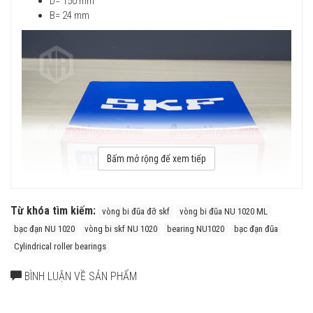
D= 150 mm
B= 24 mm
Bấm mở rộng để xem tiếp
Từ khóa tìm kiếm:
vòng bi đũa đỡ skf
vòng bi đũa NU 1020 ML
bạc đạn NU 1020
vòng bi skf NU 1020
bearing NU1020
bạc đạn đũa
Vòng bi SKF NU 1020 ML có cấu tạo vòng cách bằng Đồng Thau
Cylindrical roller bearings
(ML) với ưu điểm là Độ cứng vững rất cao, khả năng chịu rung
động tốt, khả năng tăng tốc nhanh, phù hợp ứng dụng có vận tốc
BÌNH LUẬN VỀ SẢN PHẨM
cao, bôi trơn bằng dầu tuần hoàn. Nhược điểm của vòng cách
bằng đồng thau (ML) là giá thành cao.