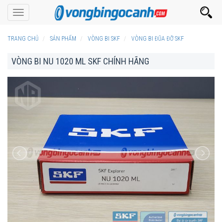
Toggle
navigation
TRANG CHỦ
SẢN PHẨM
VÒNG BI SKF
VÒNG BI ĐŨA ĐỠ SKF
VÒNG BI NU 1020 ML SKF CHÍNH HÃNG