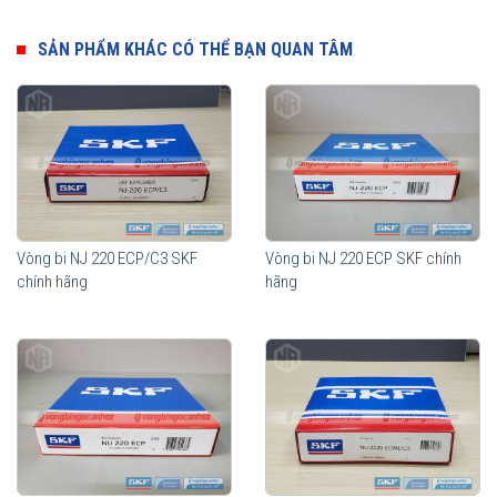
Ưu điểm của vòng bi đũa đỡ SKF
SẢN PHẨM KHÁC CÓ THỂ BẠN QUAN TÂM
Thành phần quan trọng nhất của vòng bi đũa đỡ SKF là các con
lăn hình trụ. Biên dạng hình học của con lăn dạng logarithmic giúp
phân bổ tải trọng một cách tối ưu trên toàn bộ vùng tiếp xúc trong
vòng bi. Độ nhẵn bề mặt của con lăn tối đa khả năng hình thành
màng bôi trơn, giúp tối ưu hoá chuyển động lăn của con lăn. Lợi
ích mang lại từ những tính năng vượt trội này so với thiết kế truyền
thống là khả năng nâng cao độ tin cậy khi vận hành và khả năng
chịu sự lệch trục tốt hơn.
Vòng bi NJ 220 ECP/C3 SKF
Vòng bi NJ 220 ECP SKF chính
chính hãng
hãng