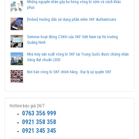
Những nguyên nhân gây hư hỏng vòng bi sớm và cách khắc
sản phẩm chính hãng.
phục
Mua vòng bi bạc đạn SKF NU 1020 ML chính hãng ở
[Video] Hướng dẫn sử dụng phần mềm SKF Authenticate
đâu uy tín?
Vòng bi Ngọc Anh là
Đại lý ủy quyền SKF tại Việt Nam
.
Seminar hoạt động CSKH của SKF Việt Nam tại thị trường
Chuyên phân phối các sản phẩm SKF chính hãng, giá cạnh
Quảng Ninh
tranh, Giao hàng toàn quốc.
Liên hệ với
Vòng bi Ngọc Anh
để có báo giá tốt nhất vòng
Nhà máy sản xuất vòng bi SKF tại Trung Quốc được chứng nhận
bi SKF NU 1020 ML chính hãng.
Vàng đạt chuẩn LEED
Nơi bán vòng bi SKF chính hãng - Đại lý uỷ quyền SKF
Hotline báo giá 24/7
0763 356 999
0921 358 358
0921 345 345