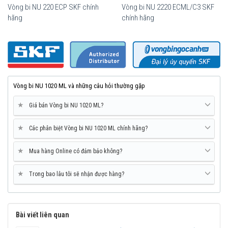
Vòng bi NU 220 ECP SKF chính
Vòng bi NU 2220 ECML/C3 SKF
hãng
chính hãng
Vòng bi SKF NU 1020 ML chính hãng, phân phối bởi Vòng bi Ngọc
Anh - Đại lý uỷ quyền SKF.
Vòng bi NU 1020 ML và những câu hỏi thường gặp
★
Giá bán Vòng bi NU 1020 ML?
★
Các phân biệt Vòng bi NU 1020 ML chính hãng?
★
Mua hàng Online có đảm bảo không?
★
Trong bao lâu tôi sẽ nhận được hàng?
Bài viết liên quan
Mua vòng bi SKF NU 1020 ML tại các Đại lý uỷ quyền để đảm bảo