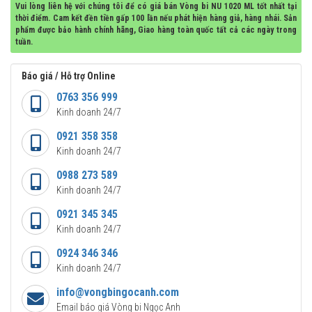
Vui lòng liên hệ với chúng tôi để có giá bán Vòng bi NU 1020 ML tốt nhất tại
thời điểm. Cam kết đền tiền gấp 100 lần nếu phát hiện hàng giả, hàng nhái. Sản
phẩm được bảo hành chính hãng, Giao hàng toàn quốc tất cả các ngày trong
tuần.
Báo giá / Hỗ trợ Online
0763 356 999
Kinh doanh 24/7
0921 358 358
Kinh doanh 24/7
0988 273 589
Kinh doanh 24/7
0921 345 345
Kinh doanh 24/7
0924 346 346
Kinh doanh 24/7
info@vongbingocanh.com
Email báo giá Vòng bi Ngọc Anh