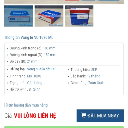
Thông tin
Vòng bi NU 1020 ML
Đường kính trong (d):
100 mm
Đường kính ngoài (D):
150 mm
Độ dày (B):
24 mm
Chủng loại:
Vòng bi đũa đỡ SKF
Thương hiệu:
SKF
Tình trạng:
Mới 100%
Bảo hành:
12 tháng
Trạng thái:
Còn hàng
Giao hàng:
Toàn Quốc
Hỗ trợ kỹ thuật:
24/7
[
Xem hướng dẫn mua hàng
]
Giá:
VUI LÒNG LIÊN HỆ
ĐẶT MUA NGAY