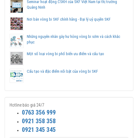
Seminar hoạt động CSKH của SKF Việt Nam tại thị trường
Quảng Ninh
Mua vòng bi bạc đạn SKF NU 317 ECP/C3 chính hãng
ở đâu uy tín?
Nơi bán vòng bi SKF chính hãng - Đại lý uỷ quyền SKF
Vòng bi Ngọc Anh là
Đại lý ủy quyền SKF tại Việt Nam
.
Chuyên phân phối các sản phẩm SKF chính hãng, giá cạnh
Những nguyên nhân gây hư hỏng vòng bi sớm và cách khắc
tranh, Giao hàng toàn quốc.
phục
Liên hệ với
Vòng bi Ngọc Anh
để có báo giá tốt nhất vòng
bi SKF NU 317 ECP/C3 chính hãng.
Một số loại vòng bi phố biến ưu điểm và cấu tạo
Cấu tạo và đặc điểm nổi bật của vòng bi SKF
Hotline báo giá 24/7
0763 356 999
0921 358 358
0921 345 345