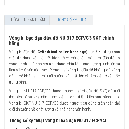
THÔNG TIN SẢN PHẨM
THÔNG SỐ KỸ THUẬT
Vòng bi bạc đạn đũa đỡ NU 317 ECP/C3 SKF chính
hãng
Vòng bi đũa đỡ (
Cylindrical roller bearings
) của SKF được sản
xuất đa dạng về thiết kế, kích cỡ và dải ổ lăn. Vòng bi đũa đỡ có
vòng cách phù hợp với ứng dụng chịu tải trọng hướng kính lớn và
làm việc ở vận tốc cao. Riêng loại vòng bi đũa đỡ không có vòng
cách có khả năng chịu tải hướng kính rất lớn và làm việc ở vận tốc
trung bình.
Vòng bi NU 317 ECP/C3 thuộc chủng loại bi đũa đỡ SKF, có tuổi
thọ bền bỉ và khả năng làm việc trong điều kiện vận hành cao.
Vòng bi SKF NU 317 ECP/C3 được người tiêu dùng trên toàn thế
giới tin tưởng về chất lượng và khả năng vận hành.
Thông số kỹ thuật vòng bi bạc đạn NU 317 ECP/C3
d= 85 mm