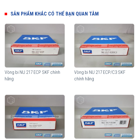
Ưu điểm của vòng bi đũa đỡ SKF
Thành phần quan trọng nhất của vòng bi đũa đỡ SKF là các con
SẢN PHẨM KHÁC CÓ THỂ BẠN QUAN TÂM
lăn hình trụ. Biên dạng hình học của con lăn dạng logarithmic giúp
phân bổ tải trọng một cách tối ưu trên toàn bộ vùng tiếp xúc trong
vòng bi. Độ nhẵn bề mặt của con lăn tối đa khả năng hình thành
màng bôi trơn, giúp tối ưu hoá chuyển động lăn của con lăn. Lợi
ích mang lại từ những tính năng vượt trội này so với thiết kế truyền
thống là khả năng nâng cao độ tin cậy khi vận hành và khả năng
chịu sự lệch trục tốt hơn.
Vòng bi NU 217 ECP SKF chính
Vòng bi NU 217 ECP/C3 SKF
hãng
chính hãng