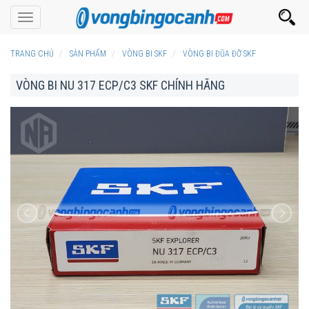
Toggle
navigation
TRANG CHỦ
SẢN PHẨM
VÒNG BI SKF
VÒNG BI ĐŨA ĐỠ SKF
VÒNG BI NU 317 ECP/C3 SKF CHÍNH HÃNG