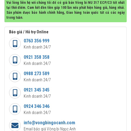
Vui lòng liên hệ với chúng tôi để có giá bán Vòng bi NU 317 ECP/C3 tốt nhất
tại thời điểm. Cam kết đền tiền gấp 100 lần nếu phát hiện hàng giả, hàng nhái.
Sản phẩm được bảo hành chính hãng, Giao hàng toàn quốc tất cả các ngày
trong tuần.
Báo giá / Hỗ trợ Online
0763 356 999
Kinh doanh 24/7
0921 358 358
Kinh doanh 24/7
0988 273 589
Kinh doanh 24/7
0921 345 345
Kinh doanh 24/7
0924 346 346
Kinh doanh 24/7
info@vongbingocanh.com
Email báo giá Vòng bi Ngọc Anh