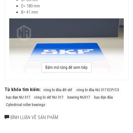
D= 180 mm
B= 41 mm
Bấm mở rộng để xem tiếp
Từ khóa tìm kiếm:
vòng bi đũa đỡ skf
vòng bi đũa NU 317 ECP/C3
bạc đạn NU 317
vòng bi skf NU 317
bearing NU317
bạc đạn đũa
Cylindrical roller bearings
Vòng bi SKF NU 317 ECP/C3 có cấu tạo vòng cách
bằng Polyamide (ECP/C3) với ưu điểm là Nhẹ, Đàn hồi cao, chịu ma
BÌNH LUẬN VỀ SẢN PHẨM
sát trượt tốt, khả năng giữ mỡ cao.