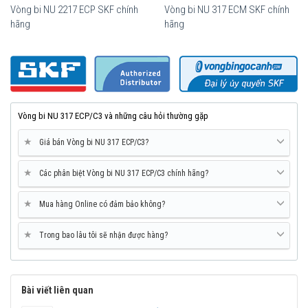
Vòng bi NU 2217 ECP SKF chính
Vòng bi NU 317 ECM SKF chính
hãng
hãng
Vòng bi SKF NU 317 ECP/C3 chính hãng, phân phối bởi Vòng bi
Ngọc Anh - Đại lý uỷ quyền SKF.
Vòng bi NU 317 ECP/C3 và những câu hỏi thường gặp
★
Giá bán Vòng bi NU 317 ECP/C3?
★
Các phân biệt Vòng bi NU 317 ECP/C3 chính hãng?
★
Mua hàng Online có đảm bảo không?
★
Trong bao lâu tôi sẽ nhận được hàng?
Mua vòng bi SKF NU 317 ECP/C3 tại các Đại lý uỷ quyền để đảm
Bài viết liên quan
bảo sản phẩm chính hãng.