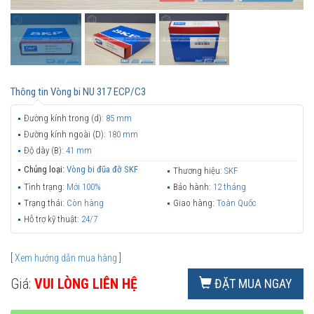
Thông tin
Vòng bi NU 317 ECP/C3
Đường kính trong (d):
85 mm
Đường kính ngoài (D):
180 mm
Độ dày (B):
41 mm
Chủng loại:
Vòng bi đũa đỡ SKF
Thương hiệu:
SKF
Tình trạng:
Mới 100%
Bảo hành:
12 tháng
Trạng thái:
Còn hàng
Giao hàng:
Toàn Quốc
Hỗ trợ kỹ thuật:
24/7
[
Xem hướng dẫn mua hàng
]
Giá:
VUI LÒNG LIÊN HỆ
ĐẶT MUA NGAY