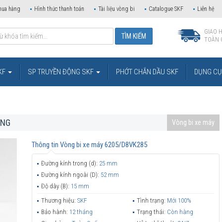
mua hàng
Hình thức thanh toán
Tài liệu vòng bi
Catalogue SKF
Liên hệ
GIAO 
TOÀN 
KF
SP TRUYỀN ĐỘNG SKF
PHỚT CHẮN DẦU SKF
DỤNG CỤ 
ÃNG
Vòng bi xe máy
Thông tin
Vòng bi xe máy 6205/D8VK285
Đường kính trong (d):
25 mm
Đường kính ngoài (D):
52 mm
Độ dày (B):
15 mm
Thương hiệu:
SKF
Tình trạng:
Mới 100%
Bảo hành:
12 tháng
Trạng thái:
Còn hàng