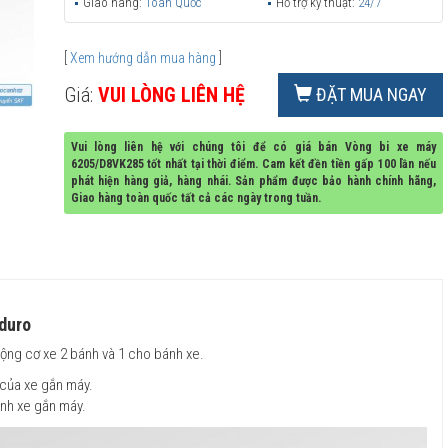
Giao hàng:
Toàn Quốc
Hỗ trợ kỹ thuật:
24/7
[
Xem hướng dẫn mua hàng
]
Giá:
VUI LÒNG LIÊN HỆ
ĐẶT MUA NGAY
Vui lòng liên hệ với chúng tôi để có giá bán Vòng bi xe máy
6205/D8VK285 tốt nhất tại thời điểm. Cam kết đền tiền gấp 100 lần nếu
phát hiện hàng giả, hàng nhái. Sản phẩm được bảo hành chính hãng,
Giao hàng toàn quốc tất cả các ngày trong tuần.
duro
động cơ xe 2 bánh và 1 cho bánh xe.
của xe gắn máy.
nh xe gắn máy.