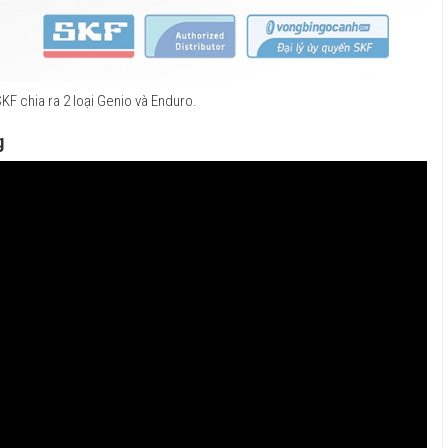
KF chia ra 2 loại Genio và Enduro.
g