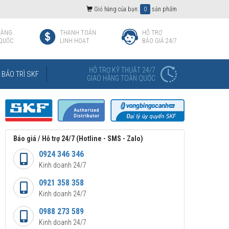
Giỏ hàng của bạn:
0
sản phẩm
HÀNG
THANH TOÁN
HỖ TRỢ
QUỐC
LINH HOẠT
BÁO GIÁ 24/7
HỖ TRỢ KỸ THUẬT 24/7
BẢO TRÌ SKF
GIAO HÀNG TOÀN QUỐC
Báo giá / Hỗ trợ 24/7 (Hotline - SMS - Zalo)
0924 346 346
Kinh doanh 24/7
0921 358 358
Kinh doanh 24/7
0988 273 589
Kinh doanh 24/7