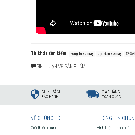
Từ khóa tìm kiếm:
vòng bi xe máy
bạc đạn xe máy
6205/
BÌNH LUẬN VỀ SẢN PHẨM
CHÍNH SÁCH
GIAO HÀNG
BẢO HÀNH
TOÀN QUỐC
VỀ CHÚNG TÔI
THÔNG TIN CHU
Giới thiệu chung
Hình thức thanh toán