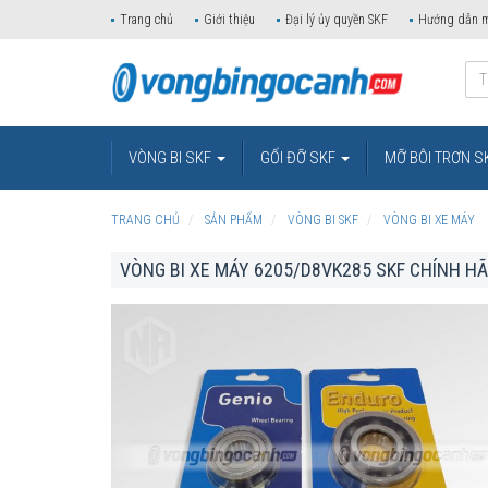
Trang chủ
Giới thiệu
Đại lý ủy quyền SKF
Hướng dẫn 
VÒNG BI SKF
GỐI ĐỠ SKF
MỠ BÔI TRƠN S
TRANG CHỦ
SẢN PHẨM
VÒNG BI SKF
VÒNG BI XE MÁY
VÒNG BI XE MÁY 6205/D8VK285 SKF CHÍNH H