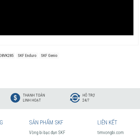
D8VK285
SKF Enduro
SKF Genio
THANH TOÁN
HỖ TRỢ
LINH HOẠT
24/7
NG
SẢN PHẨM SKF
LIÊN KẾT
Vòng bi bạc đạn SKF
timvongbi.com