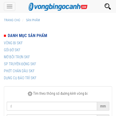
Toggle
navigation
TRANG CHỦ
SẢN PHẨM
DANH MỤC SẢN PHẨM
VÒNG BI SKF
GỐI ĐỠ SKF
MỠ BÔI TRƠN SKF
SP TRUYỀN ĐỘNG SKF
PHỚT CHẮN DẦU SKF
DỤNG CỤ BẢO TRÌ SKF
Tìm theo thông số đường kính vòng bi:
mm