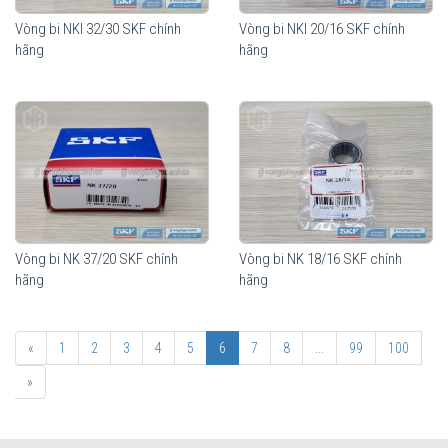
Vòng bi NKI 32/30 SKF chính
Vòng bi NKI 20/16 SKF chính
hãng
hãng
Vòng bi NK 37/20 SKF chính
Vòng bi NK 18/16 SKF chính
hãng
hãng
«
1
2
3
4
5
6
7
8
...
99
100
»