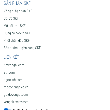
SẢN PHẨM SKF
Vòng bi bạc đạn SKF
Gối đỡ SKF
Mỡ bôi trơn SKF
Dụng cụ bảo trì SKF
Phớt chặn dầu SKF
Sản phẩm truyền động SKF
LIÊN KẾT
timvongbi.com
skf.com
ngocanh.com
mocongnghiep.vn
goidovongbi.com
vongbixemay.com