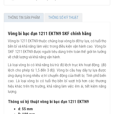
THÔNG TIN SẢN PHẨM
THÔNG SỐ KỸ THUẬT
Vòng bi bạc đạn 1211 EKTN9 SKF chính hãng
Vòng bi 1211 EKTN9 thuộc chủng loại vòng bi đỡ tự lựa, có tuổi thọ
bền bỉ và khả năng làm việc trong điều kiện vận hành cao. Vòng bi
SKF 1211 EKTN9 được người tiêu dùng trên toàn thế giới tin tưởng
về chất lượng và khả năng vận hành.
Là loại vòng bi có khả năng bù trừ độ lệch trục khi hoạt động. (độ
lệch cho phép từ 1,5 đến 3 độ). Vòng bi cầu hay dãy tự lựa được
ứng dụng trong nhiều vị trí chuyển động của thiết bị. Tính phổ biến
cao. Là loại vòng bi có tuổi thọ bền bỉ vượt trội hơn các thương
hiệu khác trên thị trường, khả năng làm việc êm ái, tiết kiệm năng
lượng.
Thông số kỹ thuật vòng bi bạc đạn 1211 EKTN9
d: 55 mm