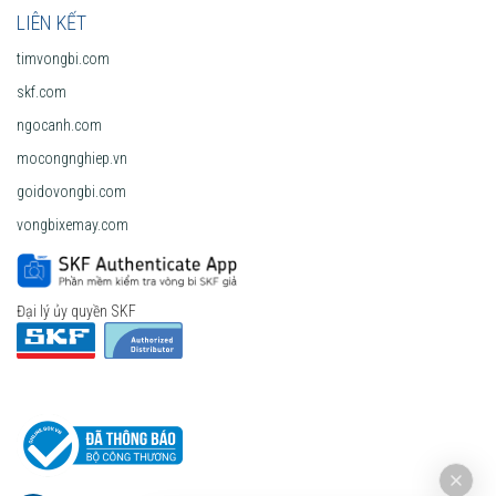
LIÊN KẾT
timvongbi.com
skf.com
ngocanh.com
mocongnghiep.vn
goidovongbi.com
vongbixemay.com
Đại lý ủy quyền SKF