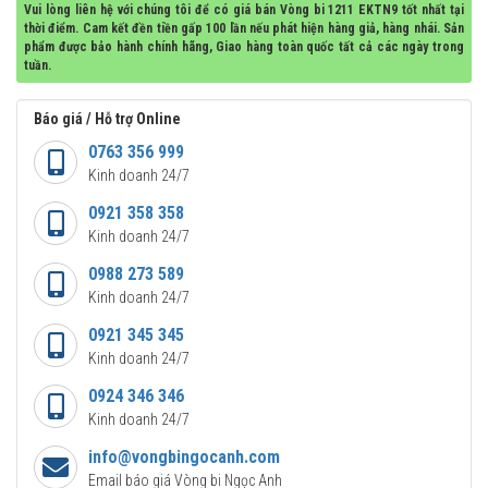
Vui lòng liên hệ với chúng tôi để có giá bán Vòng bi 1211 EKTN9 tốt nhất tại
thời điểm. Cam kết đền tiền gấp 100 lần nếu phát hiện hàng giả, hàng nhái. Sản
phẩm được bảo hành chính hãng, Giao hàng toàn quốc tất cả các ngày trong
tuần.
Báo giá / Hỗ trợ Online
0763 356 999
Kinh doanh 24/7
0921 358 358
Kinh doanh 24/7
0988 273 589
Kinh doanh 24/7
0921 345 345
Kinh doanh 24/7
0924 346 346
Kinh doanh 24/7
info@vongbingocanh.com
Email báo giá Vòng bi Ngọc Anh