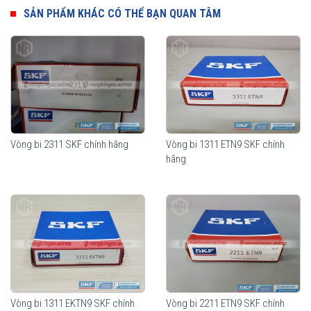
điều kiện môi trường làm việc sạch sẽ hay có độ nhiễm bẩn cao,
SẢN PHẨM KHÁC CÓ THỂ BẠN QUAN TÂM
vòng bi đỡ tự lựa SKF có tuổi thọ cao hơn nhiều lần so với các sản
phẩm khác trên thị trường.
Vòng bi 2311 SKF chính hãng
Vòng bi 1311 ETN9 SKF chính
hãng
Vòng bi SKF 1211 EKTN9 chính hãng, phân phối bởi Vòng bi Ngọc
Anh -
Đại lý uỷ quyền SKF
.
Vòng bi 1311 EKTN9 SKF chính
Vòng bi 2211 ETN9 SKF chính