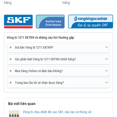
hãng
hãng
Vòng bi 1211 EKTN9 và những câu hỏi thường gặp
★
Giá bán Vòng bi 1211 EKTN9?
★
Các phân biệt Vòng bi 1211 EKTN9 chính hãng?
★
Mua hàng Online có đảm bảo không?
Mua vòng bi SKF 1211 EKTN9 tại các Đại lý uỷ quyền để đảm bảo
sản phẩm chính hãng.
★
Trong bao lâu tôi sẽ nhận được hàng?
Mua vòng bi bạc đạn SKF 1211 EKTN9 chính hãng ở
đâu uy tín?
Bài viết liên quan
Vòng bi Ngọc Anh là đại lý ủy quyền SKF tại Việt Nam.
Chuyên phân phối các sản phẩm SKF chính hãng, giá cạnh
Vòng bi chịu nhiệt độ cao SKF, cấu tạo và thông số
tranh, Giao hàng toàn quốc.