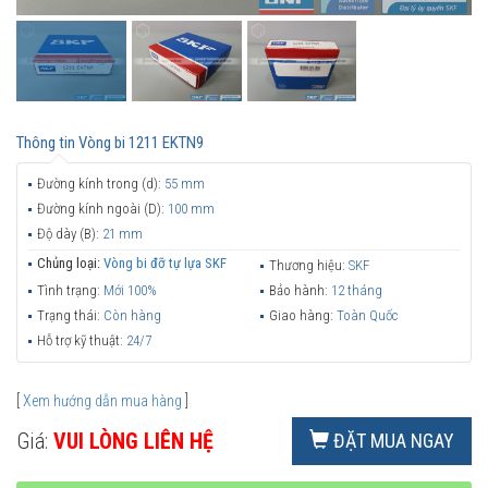
Thông tin
Vòng bi 1211 EKTN9
Đường kính trong (d):
55 mm
Đường kính ngoài (D):
100 mm
Độ dày (B):
21 mm
Chủng loại:
Vòng bi đỡ tự lựa SKF
Thương hiệu:
SKF
Tình trạng:
Mới 100%
Bảo hành:
12 tháng
Trạng thái:
Còn hàng
Giao hàng:
Toàn Quốc
Hỗ trợ kỹ thuật:
24/7
[
Xem hướng dẫn mua hàng
]
Giá:
VUI LÒNG LIÊN HỆ
ĐẶT MUA NGAY