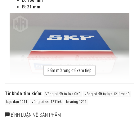
D: 100 mm
B: 21 mm
Bấm mở rộng để xem tiếp
Từ khóa tìm kiếm:
Vòng bi đỡ tự lựa SKF
vòng bi đỡ tự lựa 1211ektn9
bạc đạn 1211
vòng bi skf 1211ek
bearing 1211
Vòng bi đỡ tự lựa SKF 1211 EKTN9
BÌNH LUẬN VỀ SẢN PHẨM
Ưu điểm của Vòng bi đỡ tự lựa SKF
Vòng bi đỡ tự lựa có khả năng bù trừ độ lệch trục khi hoạt
động. Độ bền vượt trội của vòng bi đỡ tự lựa SKF trong cả các