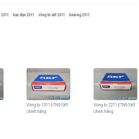
a 2311
bạc đạn 2311
vòng bi skf 2311
bearing 2311
Vòng bi 1311 ETN9 SKF
Vòng bi 2211 ETN9 SKF
ạt động. Độ bền vượt trội của vòng bi đỡ tự lựa SKF trong cả các điều kiện
chính hãng
chính hãng
òng bi đỡ tự lựa SKF có tuổi thọ cao hơn nhiều lần so với các sản phẩm