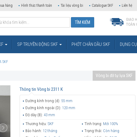
mua hàng
Hình thức thanh toán
Tài liệu vòng bi
Catalogue SKF
Liên hệ
GIAO 
TOÀN 
KF
SP TRUYỀN ĐỘNG SKF
PHỚT CHẮN DẦU SKF
DỤNG CỤ 
A SKF
Vòng bi đỡ tự lựa SKF
Thông tin
Vòng bi 2311 K
Đường kính trong (d):
55 mm
Đường kính ngoài (D):
120 mm
Độ dày (B):
43 mm
Thương hiệu:
SKF
Tình trạng:
Mới 100%
Bảo hành:
12 tháng
Trạng thái:
Còn hàng