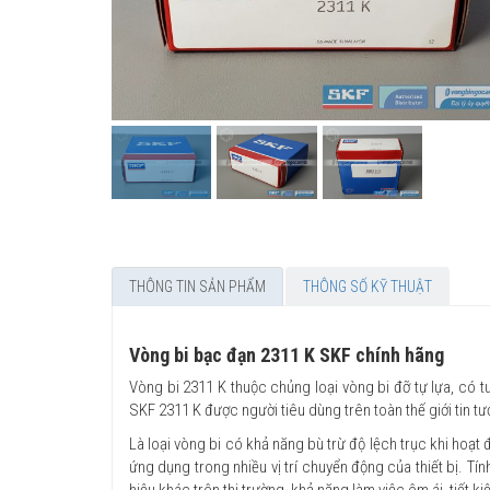
THÔNG TIN SẢN PHẨM
THÔNG SỐ KỸ THUẬT
Vòng bi bạc đạn 2311 K SKF chính hãng
Vòng bi 2311 K thuộc chủng loại vòng bi đỡ tự lựa, có t
SKF 2311 K được người tiêu dùng trên toàn thế giới tin t
Là loại vòng bi có khả năng bù trừ độ lệch trục khi hoạt
ứng dụng trong nhiều vị trí chuyển động của thiết bị. Tín
hiệu khác trên thị trường, khả năng làm việc êm ái, tiết k