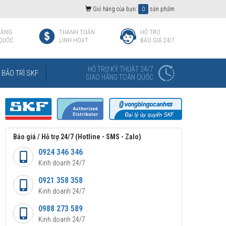
Giỏ hàng của bạn:
0
sản phẩm
HÀNG
THANH TOÁN
HỖ TRỢ
QUỐC
LINH HOẠT
BÁO GIÁ 24/7
HỖ TRỢ KỸ THUẬT 24/7
BẢO TRÌ SKF
GIAO HÀNG TOÀN QUỐC
Báo giá / Hỗ trợ 24/7 (Hotline - SMS - Zalo)
0924 346 346
Kinh doanh 24/7
0921 358 358
Kinh doanh 24/7
0988 273 589
Kinh doanh 24/7