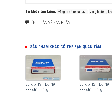
Từ khóa tìm kiếm:
Vòng bi đỡ tự lựa SKF
vòng bi đỡ tự lự
BÌNH LUẬN VỀ SẢN PHẨM
SẢN PHẨM KHÁC CÓ THỂ BẠN QUAN TÂM
Vòng bi đỡ tự lựa SKF 2311 K
Ưu điểm của Vòng bi đỡ tự lựa SKF
Vòng bi 1311 EKTN9
Vòng bi 1211 EKTN9
Vòng bi đỡ tự lựa có khả năng bù trừ độ lệch trục khi ho
SKF chính hãng
SKF chính hãng
môi trường làm việc sạch sẽ hay có độ nhiễm bẩn cao, v
khác trên thị trường.