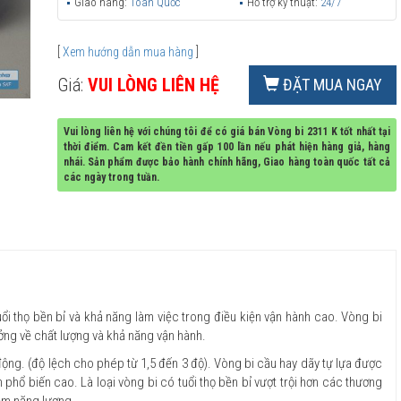
Giao hàng:
Toàn Quốc
Hỗ trợ kỹ thuật:
24/7
[
Xem hướng dẫn mua hàng
]
Giá:
VUI LÒNG LIÊN HỆ
ĐẶT MUA NGAY
Vui lòng liên hệ với chúng tôi để có giá bán Vòng bi 2311 K tốt nhất tại
thời điểm. Cam kết đền tiền gấp 100 lần nếu phát hiện hàng giả, hàng
nhái. Sản phẩm được bảo hành chính hãng, Giao hàng toàn quốc tất cả
các ngày trong tuần.
uổi thọ bền bỉ và khả năng làm việc trong điều kiện vận hành cao. Vòng bi
ưởng về chất lượng và khả năng vận hành.
 động. (độ lệch cho phép từ 1,5 đến 3 độ). Vòng bi cầu hay dãy tự lựa được
h phổ biến cao. Là loại vòng bi có tuổi thọ bền bỉ vượt trội hơn các thương
iệm năng lượng.