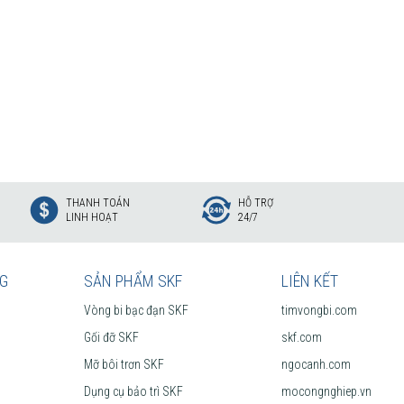
THANH TOÁN
HỖ TRỢ
LINH HOẠT
24/7
NG
SẢN PHẨM SKF
LIÊN KẾT
Vòng bi bạc đạn SKF
timvongbi.com
Gối đỡ SKF
skf.com
Mỡ bôi trơn SKF
ngocanh.com
Dụng cụ bảo trì SKF
mocongnghiep.vn