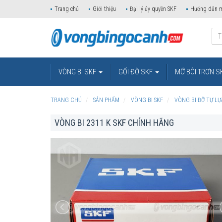
Trang chủ
Giới thiệu
Đại lý ủy quyền SKF
Hướng dẫn 
VÒNG BI SKF
GỐI ĐỠ SKF
MỠ BÔI TRƠN S
TRANG CHỦ
SẢN PHẨM
VÒNG BI SKF
VÒNG BI ĐỠ TỰ LỰ
VÒNG BI 2311 K SKF CHÍNH HÃNG