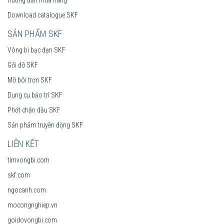
Download catalogue SKF
SẢN PHẨM SKF
Vòng bi bạc đạn SKF
Gối đỡ SKF
Mỡ bôi trơn SKF
Dụng cụ bảo trì SKF
Phớt chặn dầu SKF
Sản phẩm truyền động SKF
LIÊN KẾT
timvongbi.com
skf.com
ngocanh.com
mocongnghiep.vn
goidovongbi.com