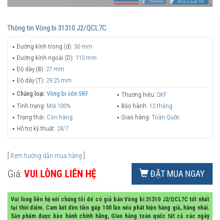
Thông tin
Vòng bi 31310 J2/QCL7C
Đường kính trong (d):
50 mm
Đường kính ngoài (D):
110 mm
Độ dày (B):
27 mm
Độ dày (T):
29.25 mm
Chủng loại:
Vòng bi côn SKF
Thương hiệu:
SKF
Tình trạng:
Mới 100%
Bảo hành:
12 tháng
Trạng thái:
Còn hàng
Giao hàng:
Toàn Quốc
Hỗ trợ kỹ thuật:
24/7
[
Xem hướng dẫn mua hàng
]
Giá:
VUI LÒNG LIÊN HỆ
ĐẶT MUA NGAY
Vui lòng liên hệ với chúng tôi để có giá bán Vòng bi 31310 J2/QCL7C tốt nhất
tại thời điểm. Cam kết đền tiền gấp 100 lần nếu phát hiện hàng giả, hàng nhái.
Sản phẩm được bảo hành chính hãng, Giao hàng toàn quốc tất cả các ngày