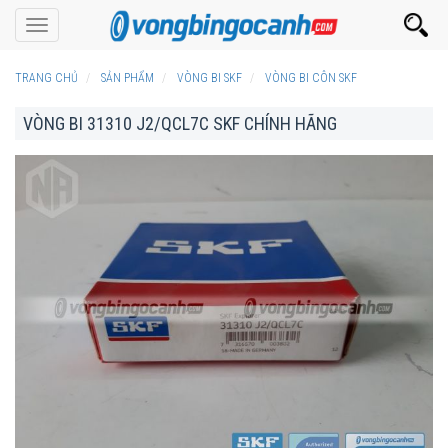
Toggle
navigation
TRANG CHỦ
SẢN PHẨM
VÒNG BI SKF
VÒNG BI CÔN SKF
VÒNG BI 31310 J2/QCL7C SKF CHÍNH HÃNG