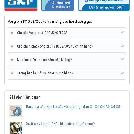
Vòng bi 31310 J2/QCL7C và những câu hỏi thường gặp
★
Giá bán Vòng bi 31310 J2/QCL7C?
★
Các phân biệt Vòng bi 31310 J2/QCL7C chính hãng?
Mua vòng bi SKF 31310 J2/QCL7C tại các Đại lý uỷ quyền để đảm
★
Mua hàng Online có đảm bảo không?
bảo sản phẩm chính hãng.
★
Trong bao lâu tôi sẽ nhận được hàng?
Mua vòng bi bạc đạn SKF 31310 J2/QCL7C chính
hãng ở đâu uy tín?
Vòng bi Ngọc Anh là đại lý ủy quyền SKF tại Việt Nam.
Chuyên phân phối các sản phẩm SKF chính hãng, giá cạnh
Bài viết liên quan
tranh, Giao hàng toàn quốc.
Bảng tra cứu khe hở của vòng bi bạc đạn C1 C2 CN C3 C4 C5
Liên hệ với
Vòng bi Ngọc Anh
để có báo giá tốt nhất vòng
bi SKF 31310 J2/QCL7C chính hãng.
Xuất xứ vòng bi SKF chính hãng ở nước nào?