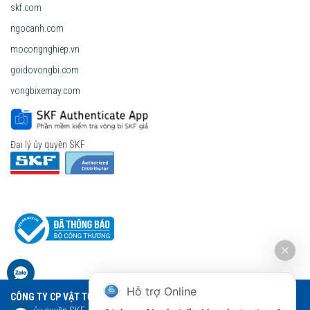
skf.com
ngocanh.com
mocongnghiep.vn
goidovongbi.com
vongbixemay.com
Đại lý ủy quyền SKF
Hỗ trợ Online
CÔNG TY CP VẬT TƯ THƯƠNG MẠI NGỌC ANH