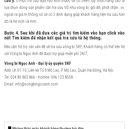
Lưu ý:
Ở mục tra cứu dựa vào kích thước sẽ có thêm tùy chọn nâng cao là
lựa chọn dòng sản phẩm cần tra cứu VD như vòng bi, gối đỡ, phớt chặn...vv.
ngoài ra giá trị thông số sẽ có 2 định dạng giúp khách hàng tiện tra cứu hơn
đó là hệ inch và mm.
Bước 4. Sau khi đã đưa các giá trị tìm kiếm vào bạn click vào
nút Tìm kiếm để nhận kết quả tra cứu từ hệ thống.
Nếu cần hỗ trợ các vấn đề về tra cứu vòng bi SKF, Khách hàng có thể liên hệ
với Vòng bi Ngọc Anh để được trợ giúp miễn phí 24/7,
Vòng bi Ngọc Anh - Đại lý ủy quyền SKF
Add: LK 01-10, Liền kề Tổ 9 Mỗ Lao, P Mộ Lao, Quận Hà Đông, Hà Nội.
Tel: 024 85 865 866 - Hotline: 096 123 8558
Email: info@vongbingocanh.com
Những thắc mắc khách hàng thường hỏi đáp