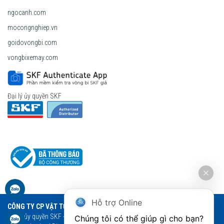
ngocanh.com
mocongnghiep.vn
goidovongbi.com
vongbixemay.com
Đại lý ủy quyền SKF
Hỗ trợ Online
CÔNG TY CP VẬT TƯ THƯƠNG MẠI NGỌC ANH
Đại lý ủy quyền SKF - Vòng bi Ngọc Anh - Vòng bi SKF chính hãng
Chúng tôi có thể giúp gì cho bạn?