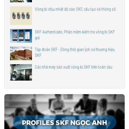
Vòng bi chịu nhiệt độ cao SKF, cấu tạo và thông số
SKF Authenticate, Phần mềm kiểm tra vòng bi SKF
giả
Tập đoàn SKF - Dòng thời gian lịch sử thương hiệu
SKF
Các nhà máy sản xuất vòng bi SKF trên toàn cầu