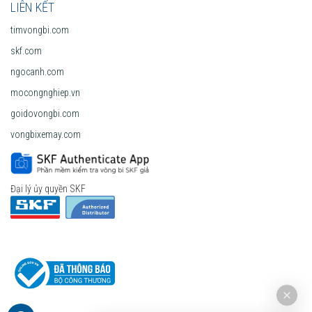
LIÊN KẾT
timvongbi.com
skf.com
ngocanh.com
mocongnghiep.vn
goidovongbi.com
vongbixemay.com
Đại lý ủy quyền SKF