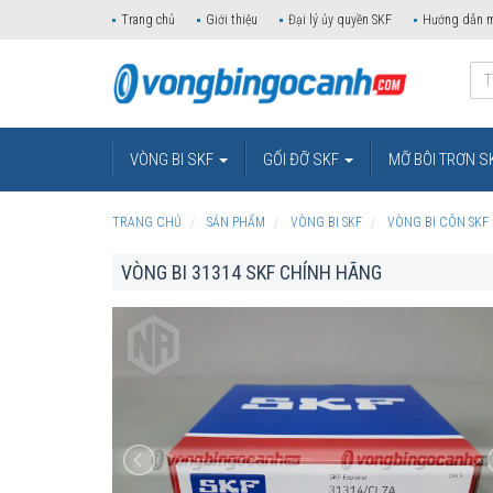
Trang chủ
Giới thiệu
Đại lý ủy quyền SKF
Hướng dẫn 
VÒNG BI SKF
GỐI ĐỠ SKF
MỠ BÔI TRƠN S
TRANG CHỦ
SẢN PHẨM
VÒNG BI SKF
VÒNG BI CÔN SKF
VÒNG BI 31314 SKF CHÍNH HÃNG