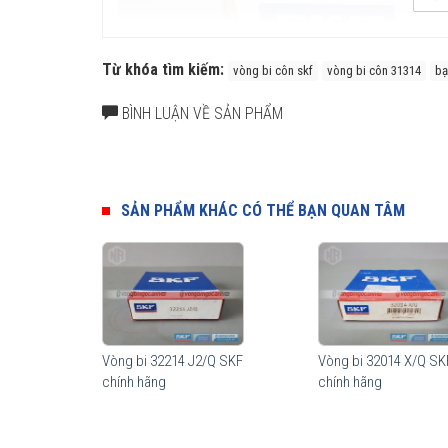
Từ khóa tìm kiếm:
vòng bi côn skf
vòng bi côn 31314
bạ
BÌNH LUẬN VỀ SẢN PHẨM
SẢN PHẨM KHÁC CÓ THỂ BẠN QUAN TÂM
Ưu điểm và Ứng dụng vòng bi côn SKF
Là loại vòng bi chịu tải tổng hợp lớn, biên dạng tiếp xú
vòng bi. Vòng bi côn SKF có cải tiến điểm tiếp xúc giữa
Vòng bi 32214 J2/Q SKF
Vòng bi 32014 X/Q SK
con lăn lớn hơn, tải trọng cao hơn.
Vòng bi côn SKF
thườ
chính hãng
chính hãng
xe, Trục cán thép...