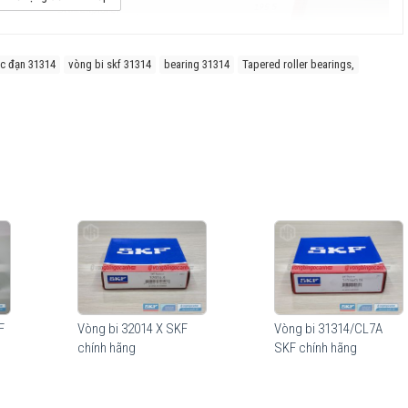
c đạn 31314
vòng bi skf 31314
bearing 31314
Tapered roller bearings,
c Logarit giúp phân bổ tải trọng đều hơn từ đó tăng tuổi thọ hoạt động của
 con lăn và gờ chặn nhằm giảm ma sát. Tận dụng tối ưu tiết diện ngang để
F
Vòng bi 32014 X SKF
Vòng bi 31314/CL7A
ng sử dụng trong một số ứng dụng tiêu biểu như Hộp giảm tốc, Trục bánh
chính hãng
SKF chính hãng