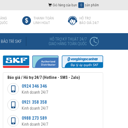
Giỏ hàng của bạn:
0
sản phẩm
HÀNG
THANH TOÁN
HỖ TRỢ
QUỐC
LINH HOẠT
BÁO GIÁ 24/7
HỖ TRỢ KỸ THUẬT 24/7
BẢO TRÌ SKF
GIAO HÀNG TOÀN QUỐC
Báo giá / Hỗ trợ 24/7 (Hotline - SMS - Zalo)
0924 346 346
Kinh doanh 24/7
0921 358 358
Kinh doanh 24/7
0988 273 589
Kinh doanh 24/7