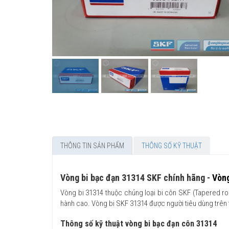
THÔNG TIN SẢN PHẨM
THÔNG SỐ KỸ THUẬT
Vòng bi bạc đạn 31314 SKF chính hãng -
Vòng
Vòng bi 31314 thuộc chủng loại bi côn SKF (Tapered roll
hành cao. Vòng bi SKF 31314 được người tiêu dùng trên to
Thông số kỹ thuật vòng bi bạc đạn côn 31314