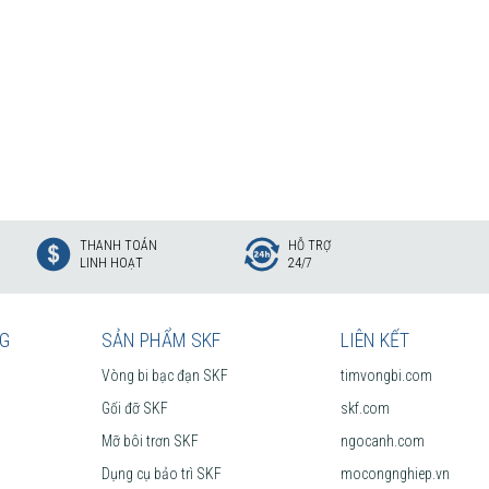
THANH TOÁN
HỖ TRỢ
LINH HOẠT
24/7
NG
SẢN PHẨM SKF
LIÊN KẾT
Vòng bi bạc đạn SKF
timvongbi.com
Gối đỡ SKF
skf.com
Mỡ bôi trơn SKF
ngocanh.com
Dụng cụ bảo trì SKF
mocongnghiep.vn