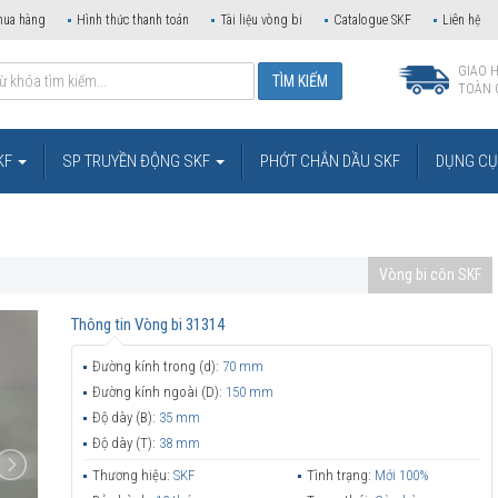
mua hàng
Hình thức thanh toán
Tài liệu vòng bi
Catalogue SKF
Liên hệ
GIAO 
TOÀN 
KF
SP TRUYỀN ĐỘNG SKF
PHỚT CHẮN DẦU SKF
DỤNG CỤ 
Vòng bi côn SKF
Thông tin
Vòng bi 31314
Đường kính trong (d):
70 mm
Đường kính ngoài (D):
150 mm
Độ dày (B):
35 mm
Độ dày (T):
38 mm
Thương hiệu:
SKF
Tình trạng:
Mới 100%