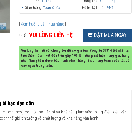
Bảo hành:
12 tháng
Trạng thái:
Còn hàng
Giao hàng:
Toàn Quốc
Hỗ trợ kỹ thuật:
24/7
[
Xem hướng dẫn mua hàng
]
Giá:
VUI LÒNG LIÊN HỆ
ĐẶT MUA NGAY
Vui lòng liên hệ với chúng tôi để có giá bán Vòng bi 31314 tốt nhất tại
thời điểm. Cam kết đền tiền gấp 100 lần nếu phát hiện hàng giả, hàng
nhái. Sản phẩm được bảo hành chính hãng, Giao hàng toàn quốc tất cả
các ngày trong tuần.
 bi bạc đạn côn
er bearings) có tuổi thọ bền bỉ và khả năng làm việc trong điều kiện vận
àn thế giới tin tưởng về chất lượng và khả năng vận hành.