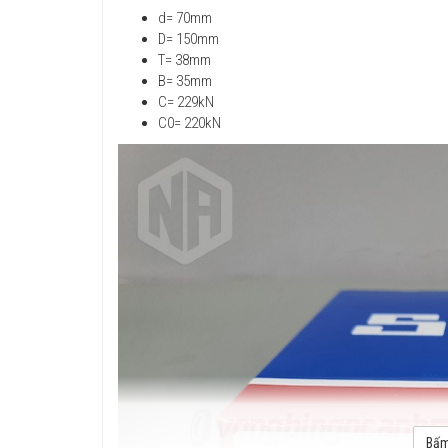
d= 70mm
D= 150mm
T= 38mm
B= 35mm
C= 229kN
C0= 220kN​
Bấm