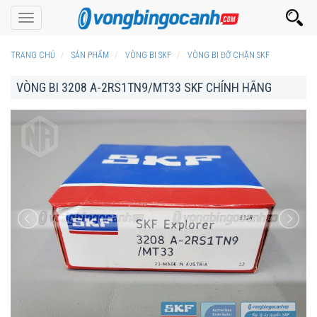
Toggle
navigation
TRANG CHỦ
SẢN PHẨM
VÒNG BI SKF
VÒNG BI ĐỠ CHẶN SKF
VÒNG BI 3208 A-2RS1TN9/MT33 SKF CHÍNH HÃNG