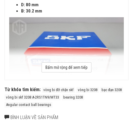
D: 80 mm
B: 30.2
mm
Bấm mở rộng để xem tiếp
Từ khóa tìm kiếm:
vòng bi đỡ chặn skf
vòng bi 3208
bạc đạn 3208
vòng bi skf 3208 A-2RS1TN9/MT33
bearing 3208
Angular contact ball bearings
Vòng bi đỡ chặn SKF Vòng bi 3208 A-
2RS1TN9/MT33 chính hãng
BÌNH LUẬN VỀ SẢN PHẨM