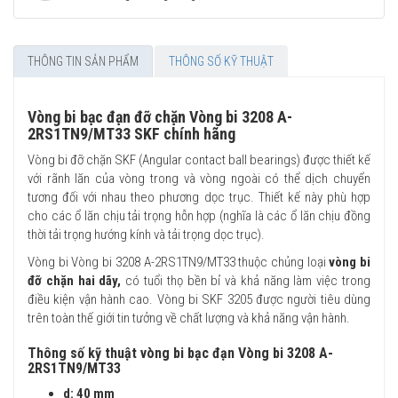
THÔNG TIN SẢN PHẨM
THÔNG SỐ KỸ THUẬT
Vòng bi bạc đạn đỡ chặn Vòng bi 3208 A-
2RS1TN9/MT33 SKF chính hãng
Vòng bi đỡ chặn SKF (Angular contact ball bearings) được thiết kế
với rãnh lăn của vòng trong và vòng ngoài có thể dịch chuyển
tương đối với nhau theo phương dọc trục. Thiết kế này phù hợp
cho các ổ lăn chịu tải trọng hỗn hợp (nghĩa là các ổ lăn chịu đồng
thời tải trọng hướng kính và tải trọng dọc trục).
Vòng bi Vòng bi 3208 A-2RS1TN9/MT33 thuộc chủng loại
vòng bi
đỡ chặn hai dãy,
có tuổi thọ bền bỉ và khả năng làm việc trong
điều kiện vận hành cao. Vòng bi SKF 3205 được người tiêu dùng
trên toàn thế giới tin tưởng về chất lượng và khả năng vận hành.
Thông số kỹ thuật vòng bi bạc đạn Vòng bi 3208 A-
2RS1TN9/MT33
d: 40 mm