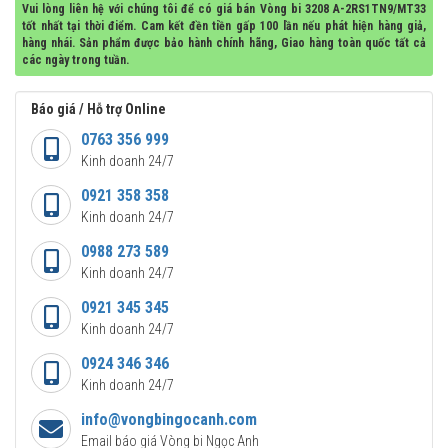
Vui lòng liên hệ với chúng tôi để có giá bán Vòng bi 3208 A-2RS1TN9/MT33
tốt nhất tại thời điểm. Cam kết đền tiền gấp 100 lần nếu phát hiện hàng giả,
hàng nhái. Sản phẩm được bảo hành chính hãng, Giao hàng toàn quốc tất cả
các ngày trong tuần.
Báo giá / Hỗ trợ Online
0763 356 999
Kinh doanh 24/7
0921 358 358
Kinh doanh 24/7
0988 273 589
Kinh doanh 24/7
0921 345 345
Kinh doanh 24/7
0924 346 346
Kinh doanh 24/7
info@vongbingocanh.com
Email báo giá Vòng bi Ngọc Anh