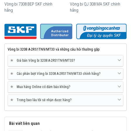
Vòng bi 7308 BEP SKF chính
Vòng bi QJ 308 MA SKF chính
hãng
hãng
Vòng bi 3208 A-2RS1TN9/MT33 và những câu hỏi thường gặp
Mua vòng bi SKF Vòng bi 3208 A-2RS1TN9/MT33 tại các Đại lý uỷ
quyền để đảm bảo sản phẩm chính hãng.
★
Giá bán Vòng bi 3208 A-2RS1TN9/MT33?
Mua vòng bi bạc đạn SKF Vòng bi 3208 A-
★
Các phân biệt Vòng bi 3208 A-2RS1TN9/MT33 chính hãng?
2RS1TN9/MT33 chính hãng ở đâu uy tín?
Vòng bi Ngọc Anh là đại lý ủy quyền SKF tại Việt Nam.
★
Mua hàng Online có đảm bảo không?
Chuyên phân phối các sản phẩm SKF chính hãng, giá cạnh
tranh, Giao hàng toàn quốc.
★
Trong bao lâu tôi sẽ nhận được hàng?
Liên hệ với
Vòng bi Ngọc Anh
để có báo giá tốt nhất vòng
bi SKF Vòng bi 3208 A-2RS1TN9/MT33 chính hãng.
Bài viết liên quan