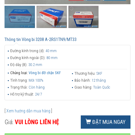
Thông tin
Vòng bi 3208 A-2RS1TN9/MT33
Đường kính trong (d):
40 mm
Đường kính ngoài (D):
80 mm
Độ dày (B):
30.2 mm
Chủng loại:
Vòng bi đỡ chặn SKF
Thương hiệu:
SKF
Tình trạng:
Mới 100%
Bảo hành:
12 tháng
Trạng thái:
Còn hàng
Giao hàng:
Toàn Quốc
Hỗ trợ kỹ thuật:
24/7
[
Xem hướng dẫn mua hàng
]
Giá:
VUI LÒNG LIÊN HỆ
ĐẶT MUA NGAY