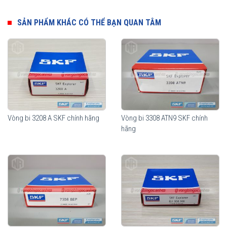
SẢN PHẨM KHÁC CÓ THỂ BẠN QUAN TÂM
Vòng bi 3208 A SKF chính hãng
Vòng bi 3308 ATN9 SKF chính
hãng
Vòng bi SKF Vòng bi 3208 A-2RS1TN9/MT33 chính hãng, phân
phối bởi Vòng bi Ngọc Anh - Đại lý uỷ quyền SKF.