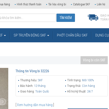
mua hàng
Hình thức thanh toán
Tài liệu vòng bi
Catalogue SKF
Liên hệ
GIAO 
TOÀN 
KF
SP TRUYỀN ĐỘNG SKF
PHỚT CHẮN DẦU SKF
DỤNG CỤ 
Vòng bi côn SKF
Thông tin
Vòng bi 32226
Thương hiệu:
SKF
Tình trạng:
Mới 100%
Bảo hành:
12 tháng
Trạng thái:
Còn hàng
Giao hàng:
Toàn Quốc
Hỗ trợ kỹ thuật:
24/7
[
Xem hướng dẫn mua hàng
]