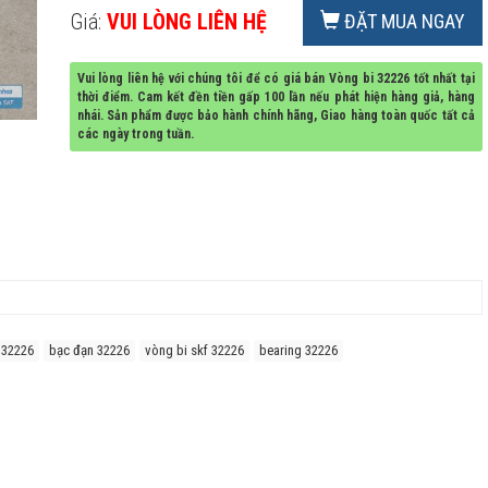
Giá:
VUI LÒNG LIÊN HỆ
ĐẶT MUA NGAY
Vui lòng liên hệ với chúng tôi để có giá bán Vòng bi 32226 tốt nhất tại
thời điểm. Cam kết đền tiền gấp 100 lần nếu phát hiện hàng giả, hàng
nhái. Sản phẩm được bảo hành chính hãng, Giao hàng toàn quốc tất cả
các ngày trong tuần.
 32226
bạc đạn 32226
vòng bi skf 32226
bearing 32226