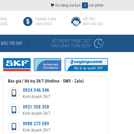
Giỏ hàng của bạn:
0
sản phẩm
HÀNG
THANH TOÁN
HỖ TRỢ
QUỐC
LINH HOẠT
BÁO GIÁ 24/7
HỖ TRỢ KỸ THUẬT 24/7
BẢO TRÌ SKF
GIAO HÀNG TOÀN QUỐC
Báo giá / Hỗ trợ 24/7 (Hotline - SMS - Zalo)
0924 346 346
Kinh doanh 24/7
0921 358 358
Kinh doanh 24/7
0988 273 589
Kinh doanh 24/7