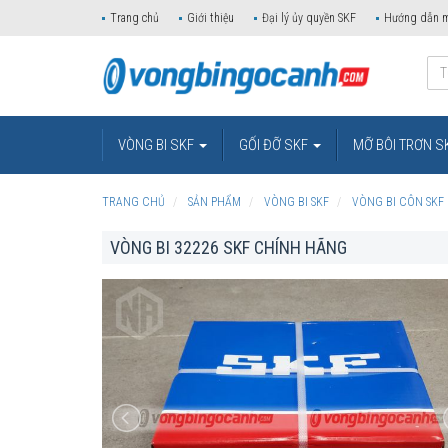
Trang chủ
Giới thiệu
Đại lý ủy quyền SKF
Hướng dẫn 
VÒNG BI SKF
GỐI ĐỠ SKF
MỠ BÔI TRƠN S
TRANG CHỦ
SẢN PHẨM
VÒNG BI SKF
VÒNG BI CÔN SKF
VÒNG BI 32226 SKF CHÍNH HÃNG