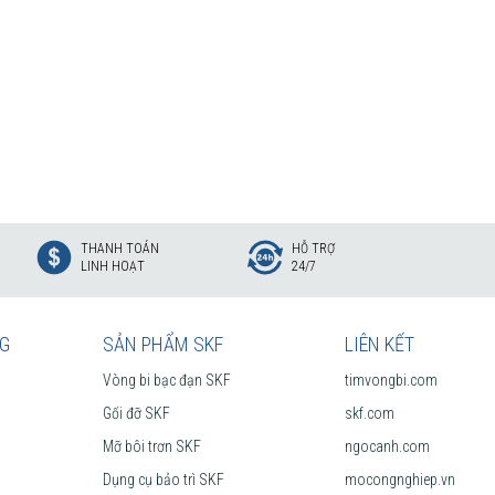
THANH TOÁN
HỖ TRỢ
LINH HOẠT
24/7
NG
SẢN PHẨM SKF
LIÊN KẾT
Vòng bi bạc đạn SKF
timvongbi.com
Gối đỡ SKF
skf.com
Mỡ bôi trơn SKF
ngocanh.com
Dụng cụ bảo trì SKF
mocongnghiep.vn