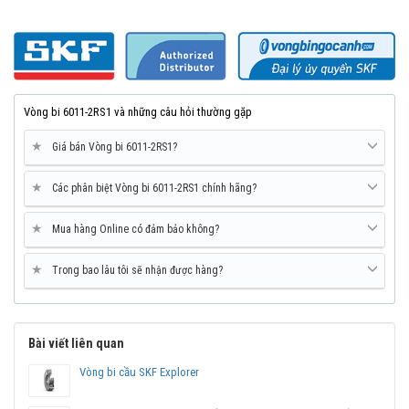
Vòng bi 6011-2RS1 và những câu hỏi thường gặp
★
Giá bán Vòng bi 6011-2RS1?
★
Các phân biệt Vòng bi 6011-2RS1 chính hãng?
★
Mua hàng Online có đảm bảo không?
★
Trong bao lâu tôi sẽ nhận được hàng?
Vòng bi SKF 6011-2RS1 chính hãng, phân phối bởi Vòng bi Ngọc
Anh - Đại lý uỷ quyền SKF.
Mua vòng bi bạc đạn SKF 6011 chính hãng ở đâu uy
Bài viết liên quan
tín?
Vòng bi Ngọc Anh là đại lý ủy quyền SKF tại Việt Nam.
Vòng bi cầu SKF Explorer
Chuyên phân phối các sản phẩm SKF chính hãng, giá cạnh