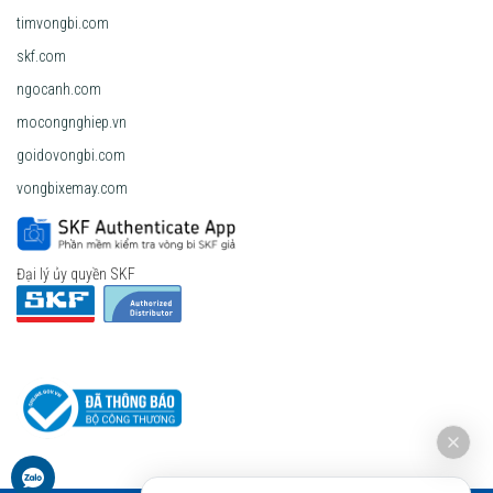
timvongbi.com
skf.com
ngocanh.com
mocongnghiep.vn
goidovongbi.com
vongbixemay.com
Đại lý ủy quyền SKF