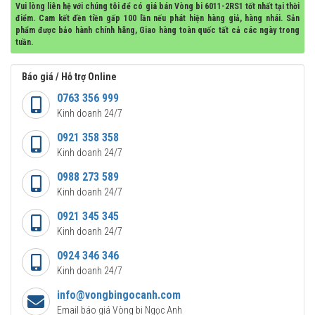
Vui lòng liên hệ với chúng tôi để có giá bán Vòng bi 6011-2RS1 tốt nhất tại thời
điểm. Cam kết đền tiền gấp 100 lần nếu phát hiện hàng giả, hàng nhái. Sản
phẩm được bảo hành chính hãng, Giao hàng toàn quốc tất cả các ngày trong
tuần.
Báo giá / Hỗ trợ Online
0763 356 999
Kinh doanh 24/7
0921 358 358
Kinh doanh 24/7
0988 273 589
Kinh doanh 24/7
0921 345 345
Kinh doanh 24/7
0924 346 346
Kinh doanh 24/7
info@vongbingocanh.com
Email báo giá Vòng bi Ngọc Anh