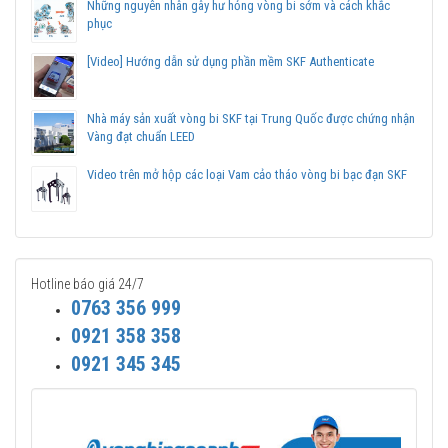
tranh, Giao hàng toàn quốc.
Những nguyên nhân gây hư hỏng vòng bi sớm và cách khắc
Liên hệ với
Vòng bi Ngọc Anh
để có báo giá tốt nhất vòng
phục
bi SKF 6011 chính hãng.
[Video] Hướng dẫn sử dụng phần mềm SKF Authenticate
Nhà máy sản xuất vòng bi SKF tại Trung Quốc được chứng nhận
Vàng đạt chuẩn LEED
Video trên mở hộp các loại Vam cảo tháo vòng bi bạc đạn SKF
Hotline báo giá 24/7
0763 356 999
0921 358 358
0921 345 345