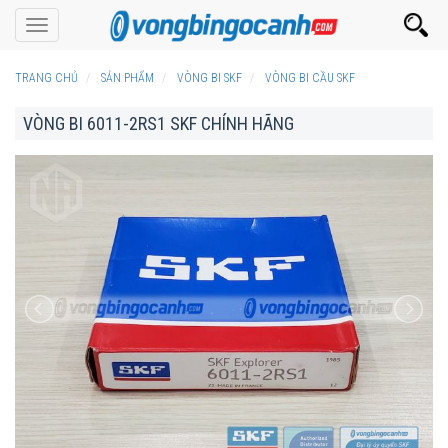
Toggle
navigation
TRANG CHỦ
SẢN PHẨM
VÒNG BI SKF
VÒNG BI CẦU SKF
VÒNG BI 6011-2RS1 SKF CHÍNH HÃNG