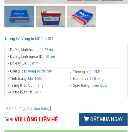
Thông tin
Vòng bi 6011-2RS1
Đường kính trong (d):
55 mm
Đường kính ngoài (D):
90 mm
Độ dày (B):
18 mm
Chủng loại:
Vòng bi cầu SKF
Thương hiệu:
SKF
Tình trạng:
Mới 100%
Bảo hành:
12 tháng
Trạng thái:
Còn hàng
Giao hàng:
Toàn Quốc
Hỗ trợ kỹ thuật:
24/7
[
Xem hướng dẫn mua hàng
]
Giá:
VUI LÒNG LIÊN HỆ
ĐẶT MUA NGAY