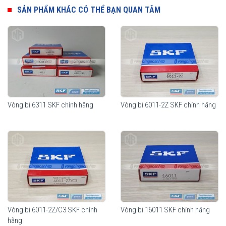
phí cho từng nhu cầu sử dụng của thiết bị.
SẢN PHẨM KHÁC CÓ THỂ BẠN QUAN TÂM
Vòng bi SKF 6011-2RS1
Vòng bi 6311 SKF chính hãng
Vòng bi 6011-2Z SKF chính hãng
Vòng bi SKF 6011-2RS1 có sẵn mỡ bôi trơn bên trong và sử dụng
2 nắp chắn mỡ bằng cao su (2RS1), thích hợp sử dụng trong môi
trường bụi bẩn và có yếu tố nước.
Vòng bi 6011-2Z/C3 SKF chính
Vòng bi 16011 SKF chính hãng
hãng