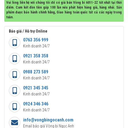
Vui lòng liên hệ với chúng tôi để có giá bán Vòng bi 6011-2Z tốt nhất tại thời
điểm. Cam kết đền tiền gấp 100 lần nếu phát hiện hàng giả, hàng nhái. Sản
phẩm được bảo hành chính hãng, Giao hàng toàn quốc tất cả các ngày trong
tuần.
Báo giá / Hỗ trợ Online
0763 356 999
Kinh doanh 24/7
0921 358 358
Kinh doanh 24/7
0988 273 589
Kinh doanh 24/7
0921 345 345
Kinh doanh 24/7
0924 346 346
Kinh doanh 24/7
info@vongbingocanh.com
Email báo giá Vòng bi Ngọc Anh