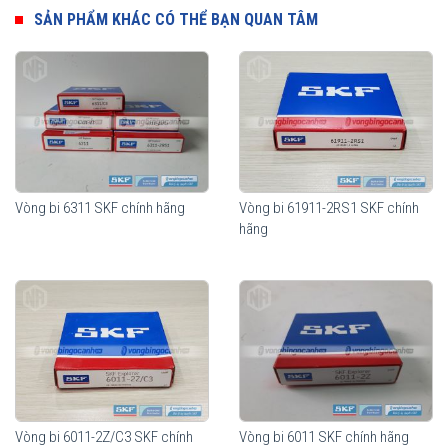
phí cho từng nhu cầu sử dụng của thiết bị.
SẢN PHẨM KHÁC CÓ THỂ BẠN QUAN TÂM
Vòng bi SKF 6011
Vòng bi 6311 SKF chính hãng
Vòng bi 61911-2RS1 SKF chính
hãng
Vòng bi SKF 6011 có sẵn mỡ bôi trơn bên trong và sử dụng 2 nắp
chắn mỡ (2Z), thích hợp sử dụng trong môi trường bụi bẩn
Mua vòng bi SKF 6011 tại các Đại lý uỷ quyền để đảm bảo sản
Vòng bi 6011-2Z/C3 SKF chính
Vòng bi 6011 SKF chính hãng
phẩm chính hãng.