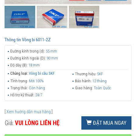
Thông tin
Vòng bi 6011-2Z
Đường kính trong (d):
55 mm
Đường kính ngoài (D):
90 mm
Độ dày (B):
18 mm
Chủng loại:
Vòng bi cầu SKF
Thương hiệu:
SKF
Tình trạng:
Mới 100%
Bảo hành:
12 tháng
Trạng thái:
Còn hàng
Giao hàng:
Toàn Quốc
Hỗ trợ kỹ thuật:
24/7
[
Xem hướng dẫn mua hàng
]
Giá:
VUI LÒNG LIÊN HỆ
ĐẶT MUA NGAY