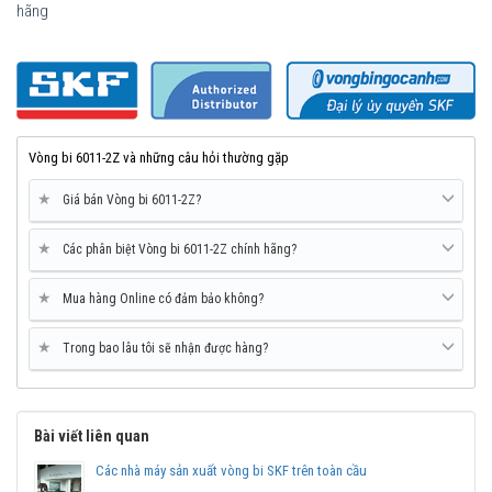
hãng
Mua vòng bi bạc đạn SKF 6011 chính hãng ở đâu uy
tín?
Vòng bi Ngọc Anh là đại lý ủy quyền SKF tại Việt Nam.
Chuyên phân phối các sản phẩm SKF chính hãng, giá cạnh
tranh, Giao hàng toàn quốc.
Vòng bi 6011-2Z và những câu hỏi thường gặp
Liên hệ với
Vòng bi Ngọc Anh
để có báo giá tốt nhất vòng
bi SKF 6011 chính hãng.
★
Giá bán Vòng bi 6011-2Z?
★
Các phân biệt Vòng bi 6011-2Z chính hãng?
★
Mua hàng Online có đảm bảo không?
★
Trong bao lâu tôi sẽ nhận được hàng?
Bài viết liên quan
Các nhà máy sản xuất vòng bi SKF trên toàn cầu