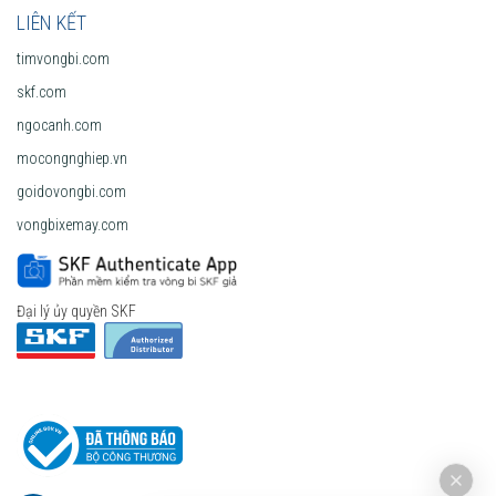
LIÊN KẾT
timvongbi.com
skf.com
ngocanh.com
mocongnghiep.vn
goidovongbi.com
vongbixemay.com
Đại lý ủy quyền SKF