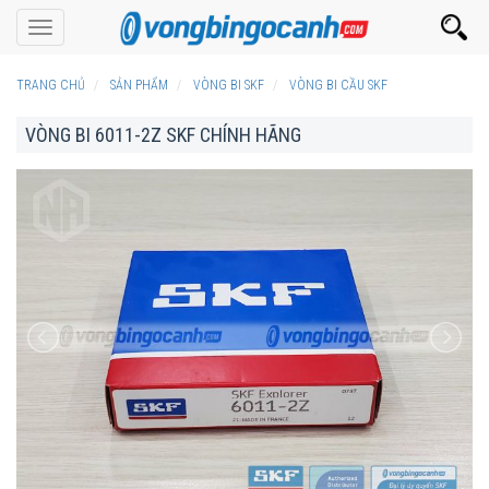
Toggle
navigation
TRANG CHỦ
SẢN PHẨM
VÒNG BI SKF
VÒNG BI CẦU SKF
VÒNG BI 6011-2Z SKF CHÍNH HÃNG