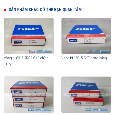
nhằm đáp ứng tối đa công năng sử dụng cũng như giảm thiểu chi
phí cho từng nhu cầu sử dụng của thiết bị.
SẢN PHẨM KHÁC CÓ THỂ BẠN QUAN TÂM
Vòng bi SKF 6015-2Z
Vòng bi 6315-2RS1 SKF chính
Vòng bi 16015 SKF chính hãng
hãng
Vòng bi SKF 6015-2Z có sẵn mỡ bôi trơn bên trong và sử dụng 2
nắp chắn mỡ bằng sắt (2Z).