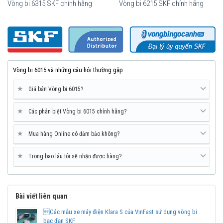
Vòng bi SKF 6015-2Z/C3
Vòng bi 6315 SKF chính hãng
Vòng bi 6215 SKF chính hãng
Vòng bi 6015 và những câu hỏi thường gặp
★
Giá bán Vòng bi 6015?
★
Các phân biệt Vòng bi 6015 chính hãng?
★
Mua hàng Online có đảm bảo không?
★
Trong bao lâu tôi sẽ nhận được hàng?
Vòng bi SKF 6015-2Z/C3 có sẵn mỡ bôi trơn bên trong và sử dụng
2 nắp chắn mỡ bằng sắt (2Z), với khe hở theo tiêu chuẩn C3.
Mua vòng bi bạc đạn SKF 6015 chính hãng ở đâu uy
Bài viết liên quan
tín?
Các mẫu xe máy điện Klara S của VinFast sử dụng vòng bi
Vòng bi Ngọc Anh là đại lý ủy quyền SKF tại Việt Nam.
bạc đạn SKF