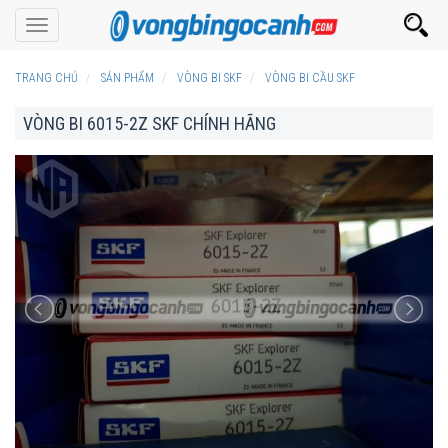
Toggle
navigation
TRANG CHỦ
SẢN PHẨM
VÒNG BI SKF
VÒNG BI CẦU SKF
VÒNG BI 6015-2Z SKF CHÍNH HÃNG