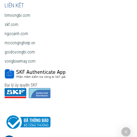
LIÊN KẾT
timvongbi.com
skf.com
ngocanh.com
mocongnghiep.vn
goidovongbi.com
vongbixemay.com
Đại lý ủy quyền SKF