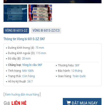
VÒNG BI 6015-2Z
VÒNG BI 6015-2Z/C3
Thông tin
Vòng bi 6015-2Z SKF
Đường kính trong (d):
75 mm
Đường kính ngoài (D):
115 mm
Độ dày (B):
20 mm
Chủng loại:
Vòng bi cầu SKF
Thương hiệu:
SKF
Tình trạng:
Mới 100%
Bảo hành:
12 tháng
Trạng thái:
Còn hàng
Giao hàng:
Toàn Quốc
Hỗ trợ kỹ thuật:
24/7
[
Xem hướng dẫn mua hàng
]
Giá:
LIÊN HỆ
ĐẶT MUA NGAY