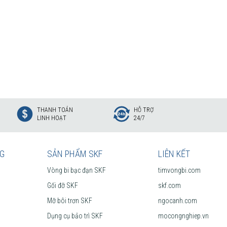
THANH TOÁN
HỖ TRỢ
LINH HOẠT
24/7
NG
SẢN PHẨM SKF
LIÊN KẾT
Vòng bi bạc đạn SKF
timvongbi.com
Gối đỡ SKF
skf.com
Mỡ bôi trơn SKF
ngocanh.com
Dụng cụ bảo trì SKF
mocongnghiep.vn