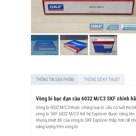
THÔNG TIN SẢN PHẨM
THÔNG SỐ KỸ THUẬT
Vòng bi bạc đạn cầu 6032 M/C3 SKF chính h
Vòng bi 6032 M/C3 thuộc chủng loại bi cầu có tuổi thọ bề
vòng bi SKF 6032 M/C3 thế hệ Explorer được nâng lên c
nhưng nhiệt độ của vòng bi SKF Explorer thấp hơn rất nh
năng lượng trên vòng bi.