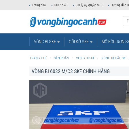
Trang chủ
Giới thiệu
Đại lý ủy quyền SKF
Hướng dẫn 
VÒNG BI SKF
GỐI ĐỠ SKF
MỠ BÔI TRƠN S
TRANG CHỦ
SẢN PHẨM
VÒNG BI SKF
VÒNG BI CẦU SKF
VÒNG BI 6032 M/C3 SKF CHÍNH HÃNG