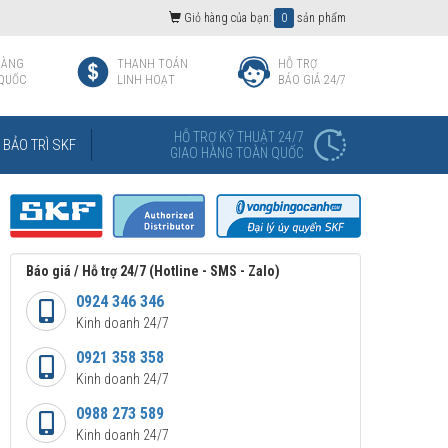
Giỏ hàng của bạn:
0
sản phẩm
HÀNG
THANH TOÁN
HỖ TRỢ
QUỐC
LINH HOẠT
BÁO GIÁ 24/7
HỖ TRỢ KỸ THUẬT 24/7
BẢO TRÌ SKF
GIAO HÀNG TOÀN QUỐC
Báo giá / Hỗ trợ 24/7 (Hotline - SMS - Zalo)
0924 346 346
Kinh doanh 24/7
0921 358 358
Kinh doanh 24/7
0988 273 589
Kinh doanh 24/7