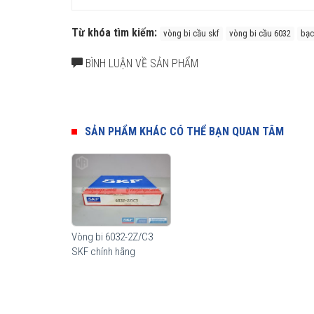
Từ khóa tìm kiếm:
vòng bi cầu skf
vòng bi cầu 6032
bạc
BÌNH LUẬN VỀ SẢN PHẨM
SẢN PHẨM KHÁC CÓ THỂ BẠN QUAN TÂM
Tuổi thọ của vòng bi SKF 6032 M/C3 thế hệ Explorer bền bỉ
được hàng triệu khách hàng khắp nơi trên toàn thế giới 
Cấu tạo vòng bi 6032 M/C3
Vòng bi cầu SKF 6032 M/C3 có nhiều model cấu tạo khác
Vòng bi 6032-2Z/C3
khác nhau nhằm đáp ứng tối đa công năng sử dụng cũng n
SKF chính hãng
Vòng bi SKF 6032 M/C3