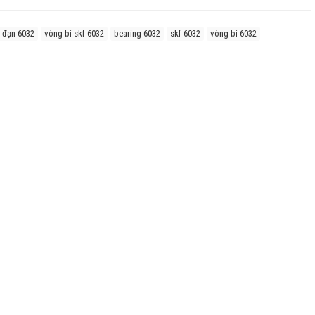
 đạn 6032
vòng bi skf 6032
bearing 6032
skf 6032
vòng bi 6032
 hơn rất nhiều so với các hãng vòng bi khác trên thị trường, điều này đã
kiểm chứng.
 nhau để phù hợp với nhiều nhu cầu sử dụng của khách hàng, cấu tạo
hư giảm thiểu chi phí cho từng nhu cầu sử dụng của thiết bị.