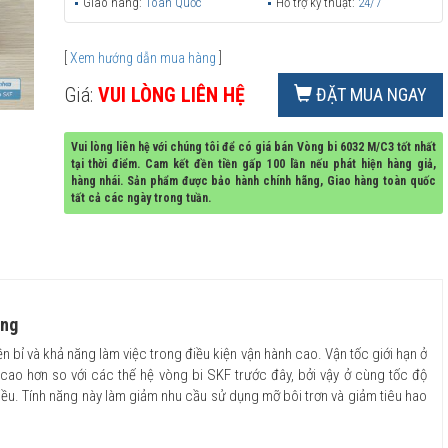
Giao hàng:
Toàn Quốc
Hỗ trợ kỹ thuật:
24/7
[
Xem hướng dẫn mua hàng
]
Giá:
VUI LÒNG LIÊN HỆ
ĐẶT MUA NGAY
Vui lòng liên hệ với chúng tôi để có giá bán Vòng bi 6032 M/C3 tốt nhất
tại thời điểm. Cam kết đền tiền gấp 100 lần nếu phát hiện hàng giả,
hàng nhái. Sản phẩm được bảo hành chính hãng, Giao hàng toàn quốc
tất cả các ngày trong tuần.
ãng
n bỉ và khả năng làm việc trong điều kiện vận hành cao. Vận tốc giới hạn ở
ao hơn so với các thế hệ vòng bi SKF trước đây, bởi vậy ở cùng tốc độ
iều. Tính năng này làm giảm nhu cầu sử dụng mỡ bôi trơn và giảm tiêu hao