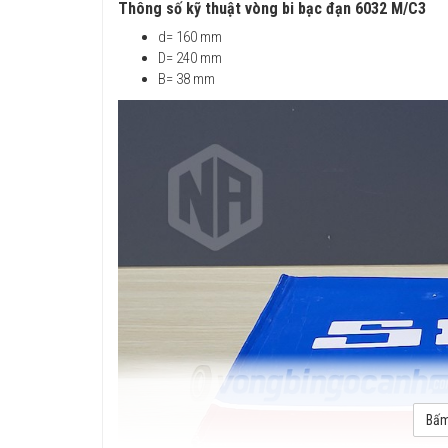
Thông số kỹ thuật vòng bi bạc đạn 6032 M/C3
d= 160 mm
D= 240 mm
B= 38 mm
Bấm