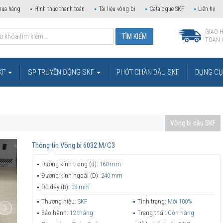
mua hàng
Hình thức thanh toán
Tài liệu vòng bi
Catalogue SKF
Liên hệ
GIAO 
TOÀN 
KF
SP TRUYỀN ĐỘNG SKF
PHỚT CHẮN DẦU SKF
DỤNG CỤ 
Vòng bi cầu SKF
Thông tin
Vòng bi 6032 M/C3
Đường kính trong (d):
160 mm
Đường kính ngoài (D):
240 mm
Độ dày (B):
38 mm
Thương hiệu:
SKF
Tình trạng:
Mới 100%
Bảo hành:
12 tháng
Trạng thái:
Còn hàng