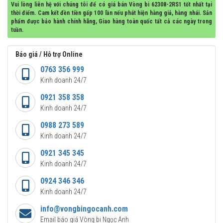
Vui lòng liên hệ với chúng tôi để có giá bán Vòng bi 62308-2RS1 tốt nhất tại
thời điểm. Cam kết đền tiền gấp 100 lần nếu phát hiện hàng giả, hàng nhái. Sản
phẩm được bảo hành chính hãng, Giao hàng toàn quốc tất cả các ngày trong
tuần.
Báo giá / Hỗ trợ Online
0763 356 999
Kinh doanh 24/7
0921 358 358
Kinh doanh 24/7
0988 273 589
Kinh doanh 24/7
0921 345 345
Kinh doanh 24/7
0924 346 346
Kinh doanh 24/7
info@vongbingocanh.com
Email báo giá Vòng bi Ngọc Anh