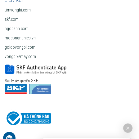
timvongbi.com
skf.com
ngocanh.com
mocongnghiep.vn
goidovongbi.com
vongbixemay.com
Đại lý ủy quyền SKF