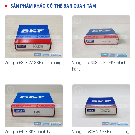
nhằm đáp ứng tối đa công năng sử dụng cũng như giảm thiểu chi
SẢN PHẨM KHÁC CÓ THỂ BẠN QUAN TÂM
phí cho từng nhu cầu sử dụng của thiết bị.
Vòng bi SKF 62308-2RS1
Vòng bi 6308-2Z SKF chính hãng
Vòng bi 61908-2RS1 SKF chính
hãng
Vòng bi SKF 62308-2RS1 có sẵn mỡ bôi trơn bên trong và sử dụng
2 nắp chắn mỡ bằng cao su (2RS1), thích hợp sử dụng trong môi
trường bụi bẩn và có yếu tố nước.
Vòng bi 6408 SKF chính hãng
Vòng bi 6308 NR SKF chính hãng