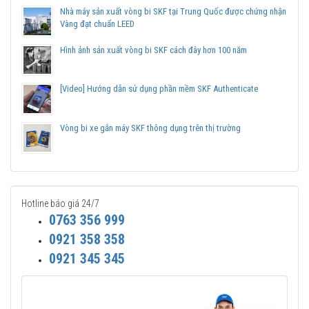
tranh, Giao hàng toàn quốc.
Nhà máy sản xuất vòng bi SKF tại Trung Quốc được chứng nhận
Liên hệ với
Vòng bi Ngọc Anh
để có báo giá tốt nhất vòng
Vàng đạt chuẩn LEED
bi SKF 62308 chính hãng.
Hình ảnh sản xuất vòng bi SKF cách đây hơn 100 năm
[Video] Hướng dẫn sử dụng phần mềm SKF Authenticate
Vòng bi xe gắn máy SKF thông dụng trên thị trường
Hotline báo giá 24/7
0763 356 999
0921 358 358
0921 345 345