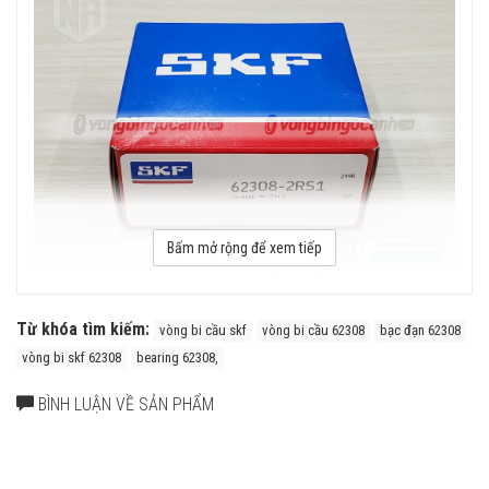
Bấm mở rộng để xem tiếp
Tuổi thọ của vòng bi SKF 62308 thế hệ Explorer bền bỉ hơn rất
nhiều so với các hãng vòng bi khác trên thị trường, điều này đã
Từ khóa tìm kiếm:
vòng bi cầu skf
vòng bi cầu 62308
bạc đạn 62308
được hàng triệu khách hàng khắp nơi trên toàn thế giới kiểm
vòng bi skf 62308
bearing 62308,
chứng.
BÌNH LUẬN VỀ SẢN PHẨM
Cấu tạo vòng bi 62308
Vòng bi cầu SKF 62308 có nhiều model cấu tạo khác nhau để phù
hợp với nhiều nhu cầu sử dụng của khách hàng, cấu tạo khác nhau