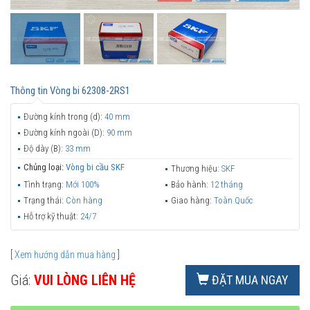
Thông tin
Vòng bi 62308-2RS1
Đường kính trong (d):
40 mm
Đường kính ngoài (D):
90 mm
Độ dày (B):
33 mm
Chủng loại:
Vòng bi cầu SKF
Thương hiệu:
SKF
Tình trạng:
Mới 100%
Bảo hành:
12 tháng
Trạng thái:
Còn hàng
Giao hàng:
Toàn Quốc
Hỗ trợ kỹ thuật:
24/7
[
Xem hướng dẫn mua hàng
]
Giá:
VUI LÒNG LIÊN HỆ
ĐẶT MUA NGAY