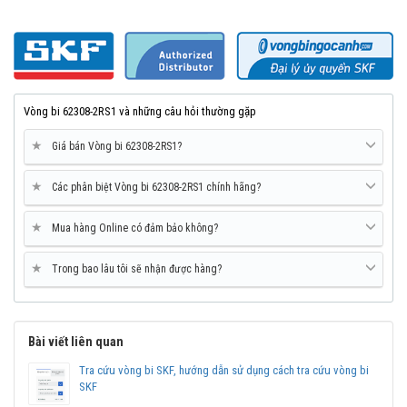
Vòng bi 62308-2RS1 và những câu hỏi thường gặp
★
Giá bán Vòng bi 62308-2RS1?
★
Các phân biệt Vòng bi 62308-2RS1 chính hãng?
★
Mua hàng Online có đảm bảo không?
★
Trong bao lâu tôi sẽ nhận được hàng?
Vòng bi SKF 62308-2RS1 chính hãng, phân phối bởi Vòng bi Ngọc
Anh - Đại lý uỷ quyền SKF.
Mua vòng bi bạc đạn SKF 62308 chính hãng ở đâu uy
Bài viết liên quan
tín?
Tra cứu vòng bi SKF, hướng dẫn sử dụng cách tra cứu vòng bi
Vòng bi Ngọc Anh là đại lý ủy quyền SKF tại Việt Nam.
SKF
Chuyên phân phối các sản phẩm SKF chính hãng, giá cạnh