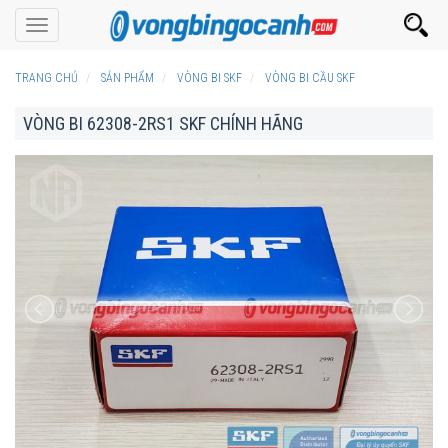
Toggle
navigation
TRANG CHỦ
SẢN PHẨM
VÒNG BI SKF
VÒNG BI CẦU SKF
VÒNG BI 62308-2RS1 SKF CHÍNH HÃNG