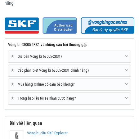
hãng
Vòng bi 63005-2RS1 và những câu hỏi thường gặp
★
Giá bán Vòng bi 63005-2RS1?
★
Các phân biệt Vòng bi 63005-2RS1 chính hãng?
★
Mua hàng Online có đảm bảo không?
Mua vòng bi SKF 63005 tại các Đại lý uỷ quyền để đảm bảo sản
★
Trong bao lâu tôi sẽ nhận được hàng?
phẩm chính hãng.
Mua vòng bi bạc đạn SKF 63005 chính hãng ở đâu uy
tín?
Bài viết liên quan
Vòng bi Ngọc Anh là đại lý ủy quyền SKF tại Việt Nam.
Chuyên phân phối các sản phẩm SKF chính hãng, giá cạnh
Vòng bi cầu SKF Explorer