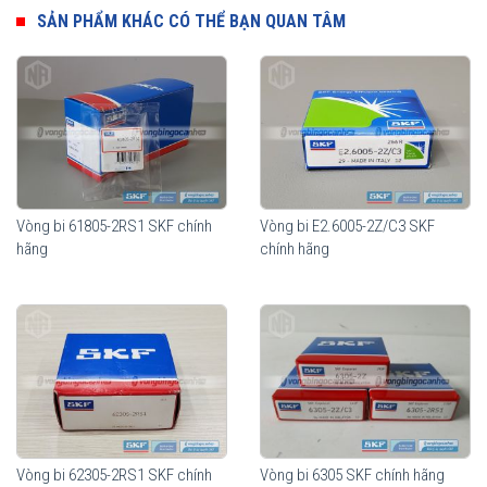
nhằm đáp ứng tối đa công năng sử dụng cũng như giảm thiểu chi
SẢN PHẨM KHÁC CÓ THỂ BẠN QUAN TÂM
phí cho từng nhu cầu sử dụng của thiết bị.
Vòng bi SKF 63005
Vòng bi 61805-2RS1 SKF chính
Vòng bi E2.6005-2Z/C3 SKF
hãng
chính hãng
Vòng bi SKF 63005 có sẵn mỡ bôi trơn bên trong và sử dụng 2 nắp
chắn mỡ (2RS1), thích hợp sử dụng trong môi trường bụi bẩn
Vòng bi 62305-2RS1 SKF chính
Vòng bi 6305 SKF chính hãng