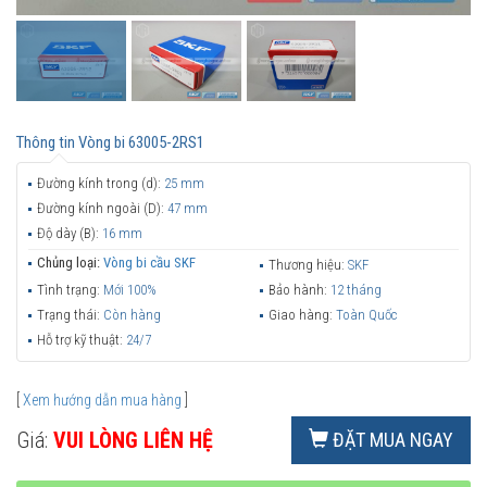
Thông tin
Vòng bi 63005-2RS1
Đường kính trong (d):
25 mm
Đường kính ngoài (D):
47 mm
Độ dày (B):
16 mm
Chủng loại:
Vòng bi cầu SKF
Thương hiệu:
SKF
Tình trạng:
Mới 100%
Bảo hành:
12 tháng
Trạng thái:
Còn hàng
Giao hàng:
Toàn Quốc
Hỗ trợ kỹ thuật:
24/7
[
Xem hướng dẫn mua hàng
]
Giá:
VUI LÒNG LIÊN HỆ
ĐẶT MUA NGAY