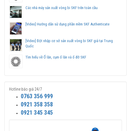
tranh, Giao hàng toàn quốc.
Liên hệ với
Vòng bi Ngọc Anh
để có báo giá tốt nhất vòng
Các nhà máy sản xuất vòng bi SKF trên toàn cầu
bi SKF 63005 chính hãng.
[Video] Hướng dẫn sử dụng phần mềm SKF Authenticate
[Video] Đột nhập cơ sở sản xuất vòng bi SKF giả tại Trung
Quốc
Tìm hiểu về Ổ lăn, cụm ổ lăn và ổ đỡ SKF
Hotline báo giá 24/7
0763 356 999
0921 358 358
0921 345 345