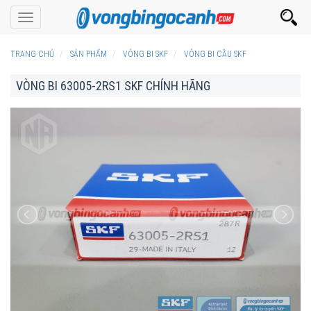
Toggle
navigation
TRANG CHỦ
SẢN PHẨM
VÒNG BI SKF
VÒNG BI CẦU SKF
VÒNG BI 63005-2RS1 SKF CHÍNH HÃNG