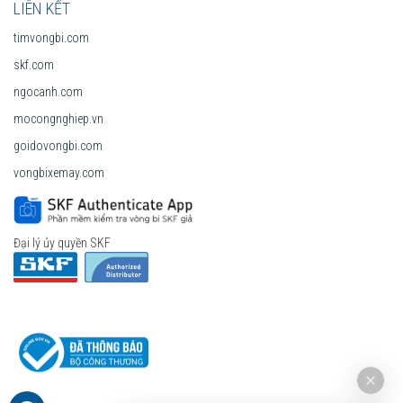
LIÊN KẾT
timvongbi.com
skf.com
ngocanh.com
mocongnghiep.vn
goidovongbi.com
vongbixemay.com
Đại lý ủy quyền SKF