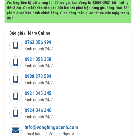
Vui lòng liên hệ với chúng tôi để có giá bán Vòng bi 63005-2RS1 tốt nhất tại
thời điểm. Cam kết đền tiền gấp 100 lần nếu phát hiện hàng giả, hàng nhái. Sản
phẩm được bảo hành chính hãng, Giao hàng toàn quốc tất cả các ngày trong
tuần.
Báo giá / Hỗ trợ Online
0763 356 999
Kinh doanh 24/7
0921 358 358
Kinh doanh 24/7
0988 273 589
Kinh doanh 24/7
0921 345 345
Kinh doanh 24/7
0924 346 346
Kinh doanh 24/7
info@vongbingocanh.com
Email báo giá Vòng bi Ngọc Anh