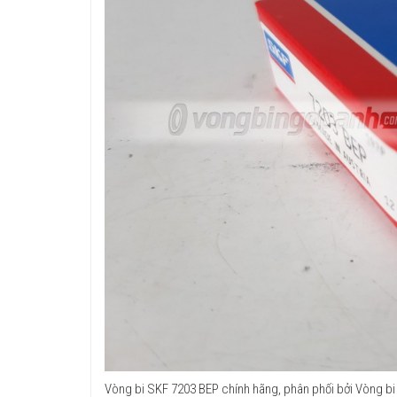
Vòng bi SKF 7203 BEP chính hãng, phân phối bởi Vòng bi 