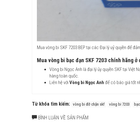
Mua vòng bi SKF 7203 BEP tại các Đại lý uỷ quyền để đ
Mua vòng bi bạc đạn SKF 7203 chính hãng ở 
Vòng bi Ngọc Anh là đại lý ủy quyền SKF tại Việt
hàng toàn quốc.
Liên hệ với
Vòng bi Ngọc Anh
để có báo giá tốt n
Từ khóa tìm kiếm:
vòng bi đỡ chặn skf
vòng bi 7203
bạc
BÌNH LUẬN VỀ SẢN PHẨM