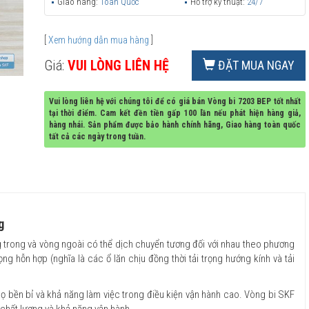
Giao hàng:
Toàn Quốc
Hỗ trợ kỹ thuật:
24/7
[
Xem hướng dẫn mua hàng
]
Giá:
VUI LÒNG LIÊN HỆ
ĐẶT MUA NGAY
Vui lòng liên hệ với chúng tôi để có giá bán Vòng bi 7203 BEP tốt nhất
tại thời điểm. Cam kết đền tiền gấp 100 lần nếu phát hiện hàng giả,
hàng nhái. Sản phẩm được bảo hành chính hãng, Giao hàng toàn quốc
tất cả các ngày trong tuần.
g
g trong và vòng ngoài có thể dịch chuyển tương đối với nhau theo phương
ọng hỗn hợp (nghĩa là các ổ lăn chịu đồng thời tải trọng hướng kính và tải
họ bền bỉ và khả năng làm việc trong điều kiện vận hành cao. Vòng bi SKF
ề chất lượng và khả năng vận hành.