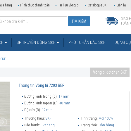
mua hàng
Hình thức thanh toán
Tài liệu vòng bi
Catalogue SKF
Liên hệ
GIAO 
TOÀN 
KF
SP TRUYỀN ĐỘNG SKF
PHỚT CHẮN DẦU SKF
DỤNG CỤ 
 SKF
Vòng bi đỡ chặn SKF
Thông tin
Vòng bi 7203 BEP
Đường kính trong (d):
17 mm
Đường kính ngoài (D):
40 mm
Độ dày (B):
12 mm
Thương hiệu:
SKF
Tình trạng:
Mới 100%
Bảo hành:
12 tháng
Trạng thái:
Còn hàng