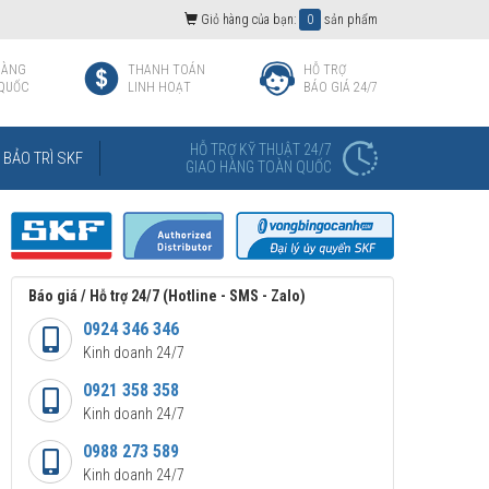
Giỏ hàng của bạn:
0
sản phẩm
HÀNG
THANH TOÁN
HỖ TRỢ
QUỐC
LINH HOẠT
BÁO GIÁ 24/7
HỖ TRỢ KỸ THUẬT 24/7
BẢO TRÌ SKF
GIAO HÀNG TOÀN QUỐC
Báo giá / Hỗ trợ 24/7 (Hotline - SMS - Zalo)
0924 346 346
Kinh doanh 24/7
0921 358 358
Kinh doanh 24/7
0988 273 589
Kinh doanh 24/7