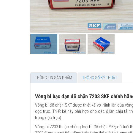
THÔNG TIN SẢN PHẨM
THÔNG SỐ KỸ THUẬT
Vòng bi bạc đạn đỡ chặn 7203 SKF chính hãn
Vòng bi đỡ chặn SKF được thiết kế với rãnh lăn của vòn
dọc trục. Thiết kế này phù hợp cho các ổ lăn chịu tải tr
trọng dọc trục).
Vòng bi 7203 thuộc chủng loại bi đỡ chặn SKF, có tuổi t
7203 được người tiêu dùng trên toàn thế giới tin tưởng v