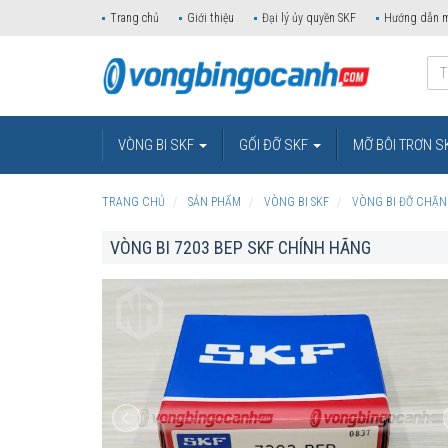
Trang chủ
Giới thiệu
Đại lý ủy quyền SKF
Hướng dẫn 
VÒNG BI SKF
GỐI ĐỠ SKF
MỠ BÔI TRƠN S
TRANG CHỦ
SẢN PHẨM
VÒNG BI SKF
VÒNG BI ĐỠ CHẶN
VÒNG BI 7203 BEP SKF CHÍNH HÃNG