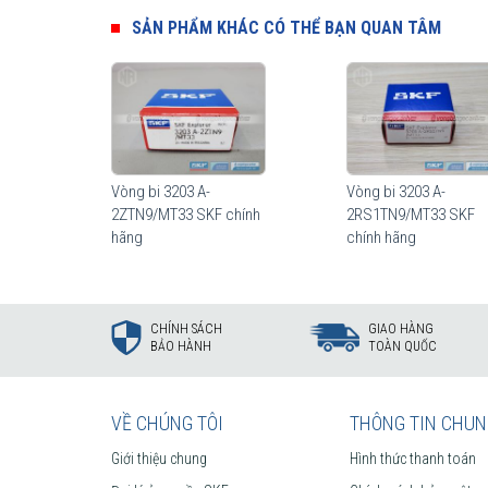
SẢN PHẨM KHÁC CÓ THỂ BẠN QUAN TÂM
Vòng bi 3203 A-
Vòng bi 3203 A-
2ZTN9/MT33 SKF chính
2RS1TN9/MT33 SKF
hãng
chính hãng
CHÍNH SÁCH
GIAO HÀNG
BẢO HÀNH
TOÀN QUỐC
VỀ CHÚNG TÔI
THÔNG TIN CHU
Giới thiệu chung
Hình thức thanh toán