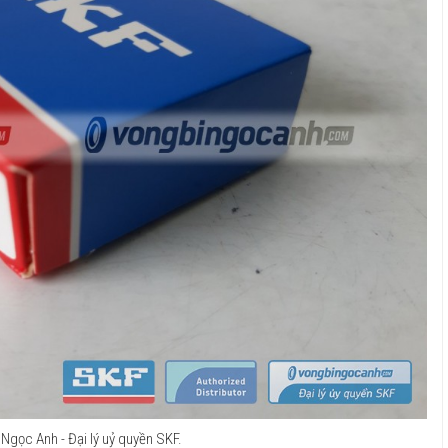
Ngọc Anh - Đại lý uỷ quyền SKF.