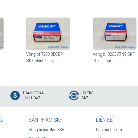
Vòng bi 7203 BECBP
Vòng bi 3203 ATN9 SKF
SKF chính hãng
chính hãng
THANH TOÁN
HỖ TRỢ
LINH HOẠT
24/7
NG
SẢN PHẨM SKF
LIÊN KẾT
Vòng bi bạc đạn SKF
timvongbi.com