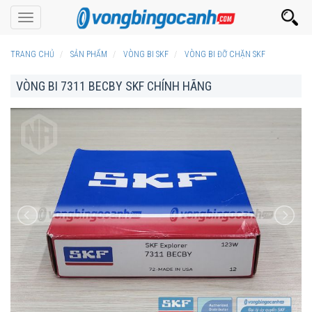
Toggle
navigation
TRANG CHỦ
SẢN PHẨM
VÒNG BI SKF
VÒNG BI ĐỠ CHẶN SKF
VÒNG BI 7311 BECBY SKF CHÍNH HÃNG