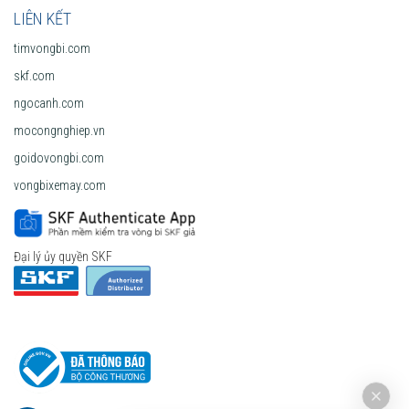
LIÊN KẾT
timvongbi.com
skf.com
ngocanh.com
mocongnghiep.vn
goidovongbi.com
vongbixemay.com
Đại lý ủy quyền SKF