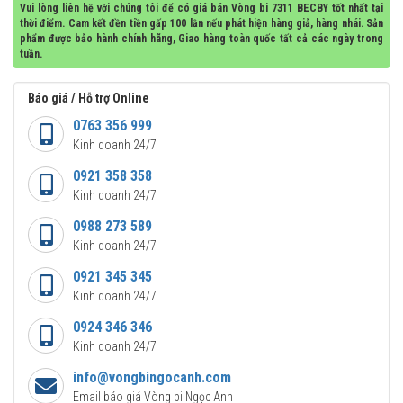
Vui lòng liên hệ với chúng tôi để có giá bán Vòng bi 7311 BECBY tốt nhất tại
thời điểm. Cam kết đền tiền gấp 100 lần nếu phát hiện hàng giả, hàng nhái. Sản
phẩm được bảo hành chính hãng, Giao hàng toàn quốc tất cả các ngày trong
tuần.
Báo giá / Hỗ trợ Online
0763 356 999
Kinh doanh 24/7
0921 358 358
Kinh doanh 24/7
0988 273 589
Kinh doanh 24/7
0921 345 345
Kinh doanh 24/7
0924 346 346
Kinh doanh 24/7
info@vongbingocanh.com
Email báo giá Vòng bi Ngọc Anh