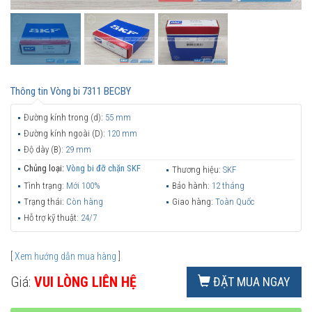
Thông tin
Vòng bi 7311 BECBY
Đường kính trong (d):
55 mm
Đường kính ngoài (D):
120 mm
Độ dày (B):
29 mm
Chủng loại:
Vòng bi đỡ chặn SKF
Thương hiệu:
SKF
Tình trạng:
Mới 100%
Bảo hành:
12 tháng
Trạng thái:
Còn hàng
Giao hàng:
Toàn Quốc
Hỗ trợ kỹ thuật:
24/7
[
Xem hướng dẫn mua hàng
]
Giá:
VUI LÒNG LIÊN HỆ
ĐẶT MUA NGAY