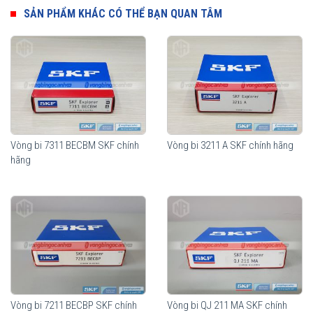
SẢN PHẨM KHÁC CÓ THỂ BẠN QUAN TÂM
Vòng bi SKF 7311 BECBY chính hãng, phân phối bởi Vòng bi Ngọc
Anh - Đại lý uỷ quyền SKF.
Vòng bi 7311 BECBM SKF chính
Vòng bi 3211 A SKF chính hãng
hãng
Vòng bi 7211 BECBP SKF chính
Vòng bi QJ 211 MA SKF chính