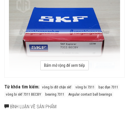
Bấm mở rộng để xem tiếp
Vòng bi đỡ chặn SKF 7311 BECBY chính hãng
Từ khóa tìm kiếm:
vòng bi đỡ chặn skf
vòng bi 7311
bạc đạn 7311
vòng bi skf 7311 BECBY
bearing 7311
Angular contact ball bearings
BÌNH LUẬN VỀ SẢN PHẨM