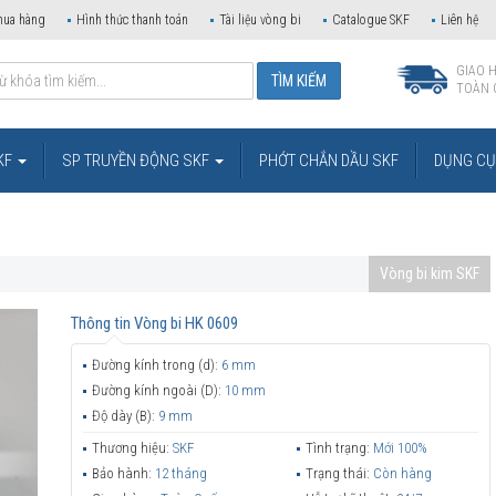
mua hàng
Hình thức thanh toán
Tài liệu vòng bi
Catalogue SKF
Liên hệ
GIAO 
TOÀN 
KF
SP TRUYỀN ĐỘNG SKF
PHỚT CHẮN DẦU SKF
DỤNG CỤ 
Vòng bi kim SKF
Thông tin
Vòng bi HK 0609
Đường kính trong (d):
6 mm
Đường kính ngoài (D):
10 mm
Độ dày (B):
9 mm
Thương hiệu:
SKF
Tình trạng:
Mới 100%
Bảo hành:
12 tháng
Trạng thái:
Còn hàng