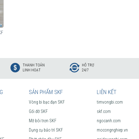
KF
THANH TOÁN
HỖ TRỢ
LINH HOẠT
24/7
NG
SẢN PHẨM SKF
LIÊN KẾT
Vòng bi bạc đạn SKF
timvongbi.com
Gối đỡ SKF
skf.com
Mỡ bôi trơn SKF
ngocanh.com
Dụng cụ bảo trì SKF
mocongnghiep.vn