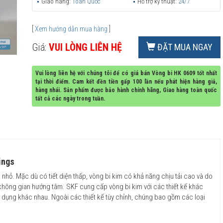
Giao hàng:
Toàn Quốc
Hỗ trợ kỹ thuật:
24/7
[
Xem hướng dẫn mua hàng
]
Giá:
VUI LÒNG LIÊN HỆ
ĐẶT MUA NGAY
Vui lòng liên hệ với chúng tôi để có giá bán Vòng bi HK 0609 tốt nhất
tại thời điểm. Cam kết đền tiền gấp 100 lần nếu phát hiện hàng giả,
hàng nhái. Sản phẩm được bảo hành chính hãng, Giao hàng toàn quốc
tất cả các ngày trong tuần.
ings
 nhỏ. Mặc dù có tiết diện thấp, vòng bi kim có khả năng chịu tải cao và do
ế không gian hướng tâm. SKF cung cấp vòng bi kim với các thiết kế khác
g dụng khác nhau. Ngoài các thiết kế tùy chỉnh, chúng bao gồm các loại