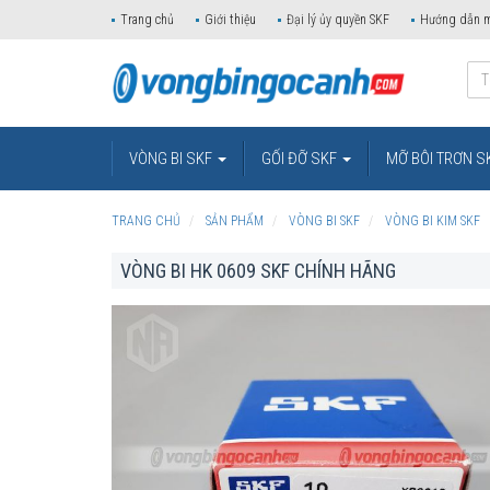
Trang chủ
Giới thiệu
Đại lý ủy quyền SKF
Hướng dẫn 
VÒNG BI SKF
GỐI ĐỠ SKF
MỠ BÔI TRƠN S
TRANG CHỦ
SẢN PHẨM
VÒNG BI SKF
VÒNG BI KIM SKF
VÒNG BI HK 0609 SKF CHÍNH HÃNG