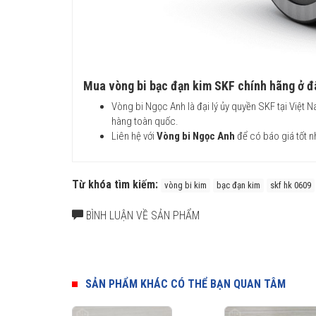
Mua vòng bi bạc đạn kim SKF chính hãng ở đâ
Vòng bi Ngọc Anh là đại lý ủy quyền SKF tại Việt
hàng toàn quốc.
Liên hệ với
Vòng bi Ngọc Anh
để có báo giá tốt n
Từ khóa tìm kiếm:
vòng bi kim
bạc đạn kim
skf hk 0609
BÌNH LUẬN VỀ SẢN PHẨM
SẢN PHẨM KHÁC CÓ THỂ BẠN QUAN TÂM