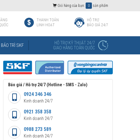
Giỏ hàng của bạn:
0
sản phẩm
HÀNG
THANH TOÁN
HỖ TRỢ
QUỐC
LINH HOẠT
BÁO GIÁ 24/7
HỖ TRỢ KỸ THUẬT 24/7
BẢO TRÌ SKF
GIAO HÀNG TOÀN QUỐC
Báo giá / Hỗ trợ 24/7 (Hotline - SMS - Zalo)
0924 346 346
Kinh doanh 24/7
0921 358 358
Kinh doanh 24/7
0988 273 589
Kinh doanh 24/7