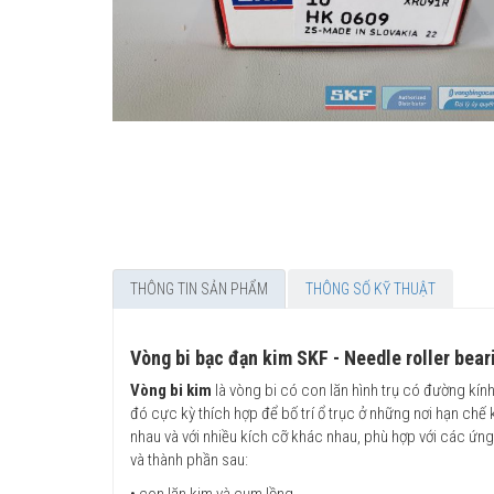
THÔNG TIN SẢN PHẨM
THÔNG SỐ KỸ THUẬT
Vòng bi bạc đạn kim SKF - Needle roller bear
Vòng bi kim
là vòng bi có con lăn hình trụ có đường kính
đó cực kỳ thích hợp để bố trí ổ trục ở những nơi hạn ch
nhau và với nhiều kích cỡ khác nhau, phù hợp với các ứn
và thành phần sau:
• con lăn kim và cụm lồng