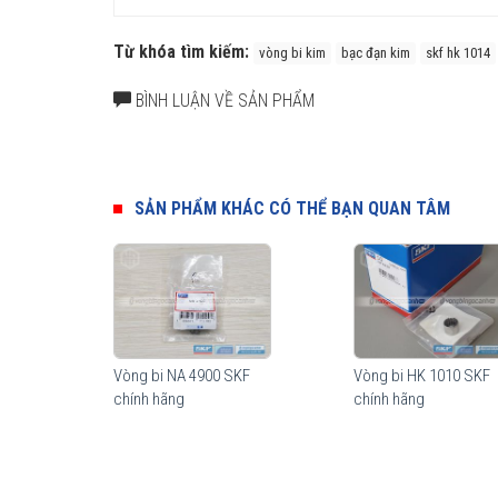
Từ khóa tìm kiếm:
vòng bi kim
bạc đạn kim
skf hk 1014
BÌNH LUẬN VỀ SẢN PHẨM
SẢN PHẨM KHÁC CÓ THỂ BẠN QUAN TÂM
Vòng bi NA 4900 SKF
Vòng bi HK 1010 SKF
chính hãng
chính hãng