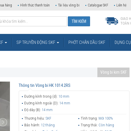
mua hàng
Hình thức thanh toán
Tài liệu vòng bi
Catalogue SKF
Liên hệ
GIAO 
TOÀN 
KF
SP TRUYỀN ĐỘNG SKF
PHỚT CHẮN DẦU SKF
DỤNG CỤ 
Vòng bi kim SKF
Thông tin
Vòng bi HK 1014.2RS
Đường kính trong (d):
10 mm
Đường kính ngoài (D):
14 mm
Độ dày (B):
14 mm
Thương hiệu:
SKF
Tình trạng:
Mới 100%
Bảo hành:
12 tháng
Trạng thái:
Còn hàng