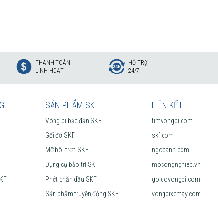
u uy tín?
THANH TOÁN
HỖ TRỢ
LINH HOẠT
24/7
 Nam. Chuyên phân phối các sản phẩm SKF chính hãng, giá cạnh tranh,
hất vòng bi SKF chính hãng.
NG
SẢN PHẨM SKF
LIÊN KẾT
Vòng bi bạc đạn SKF
timvongbi.com
Gối đỡ SKF
skf.com
Mỡ bôi trơn SKF
ngocanh.com
Dụng cụ bảo trì SKF
mocongnghiep.vn
SKF
Phớt chặn dầu SKF
goidovongbi.com
Sản phẩm truyền động SKF
vongbixemay.com