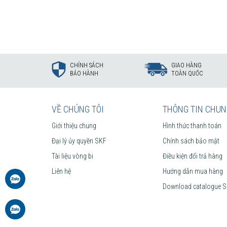
Mua vòng bi bạc đạn kim SKF chính hãng ở đâ
CHÍNH SÁCH
GIAO HÀNG
BẢO HÀNH
TOÀN QUỐC
Vòng bi Ngọc Anh là
đại lý ủy quyền SKF
tại Việt
Giao hàng toàn quốc.
Liên hệ với
Vòng bi Ngọc Anh
để có báo giá tốt n
VỀ CHÚNG TÔI
THÔNG TIN CHU
Giới thiệu chung
Hình thức thanh toán
Đại lý ủy quyền SKF
Chính sách bảo mật
Tài liệu vòng bi
Điều kiện đổi trả hàng
Liên hệ
Hướng dẫn mua hàng
Download catalogue 