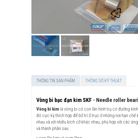
THÔNG TIN SẢN PHẨM
THÔNG SỐ KỸ THUẬT
Vòng bi bạc đạn kim SKF
- Needle roller bear
Vòng bi kim
là vòng bi có con lăn hình trụ có đường kính
đó cực kỳ thích hợp để bố trí ổ trục ở những nơi hạn ch
nhau và với nhiều kích cỡ khác nhau, phù hợp với các ứn
và thành phần sau:
• con lăn kim và cụm lồng