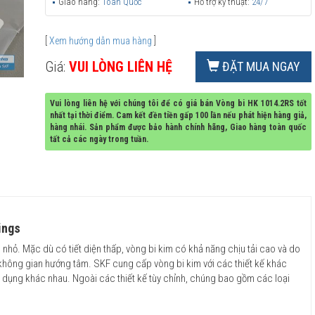
Giao hàng:
Toàn Quốc
Hỗ trợ kỹ thuật:
24/7
[
Xem hướng dẫn mua hàng
]
Giá:
VUI LÒNG LIÊN HỆ
ĐẶT MUA NGAY
Vui lòng liên hệ với chúng tôi để có giá bán Vòng bi HK 1014.2RS tốt
nhất tại thời điểm. Cam kết đền tiền gấp 100 lần nếu phát hiện hàng giả,
hàng nhái. Sản phẩm được bảo hành chính hãng, Giao hàng toàn quốc
tất cả các ngày trong tuần.
ings
 nhỏ. Mặc dù có tiết diện thấp, vòng bi kim có khả năng chịu tải cao và do
ế không gian hướng tâm. SKF cung cấp vòng bi kim với các thiết kế khác
g dụng khác nhau. Ngoài các thiết kế tùy chỉnh, chúng bao gồm các loại