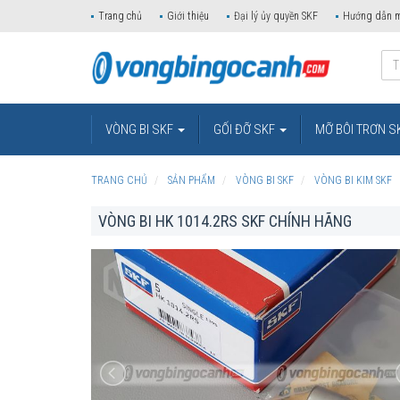
Trang chủ
Giới thiệu
Đại lý ủy quyền SKF
Hướng dẫn 
VÒNG BI SKF
GỐI ĐỠ SKF
MỠ BÔI TRƠN S
TRANG CHỦ
SẢN PHẨM
VÒNG BI SKF
VÒNG BI KIM SKF
VÒNG BI HK 1014.2RS SKF CHÍNH HÃNG