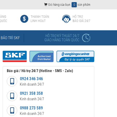
Giỏ hàng của bạn:
0
sản phẩm
HÀNG
THANH TOÁN
HỖ TRỢ
QUỐC
LINH HOẠT
BÁO GIÁ 24/7
HỖ TRỢ KỸ THUẬT 24/7
BẢO TRÌ SKF
GIAO HÀNG TOÀN QUỐC
Báo giá / Hỗ trợ 24/7 (Hotline - SMS - Zalo)
0924 346 346
Kinh doanh 24/7
0921 358 358
Kinh doanh 24/7
0988 273 589
Kinh doanh 24/7