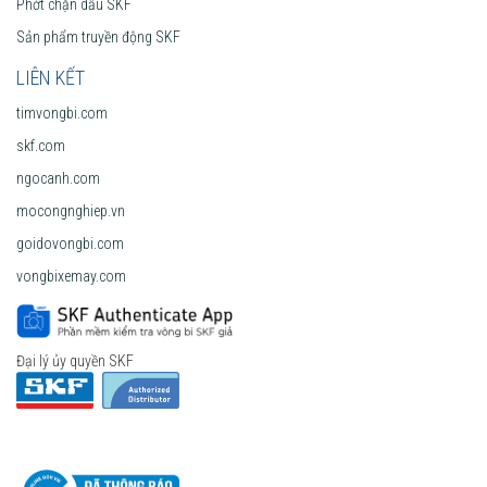
Phớt chặn dầu SKF
Sản phẩm truyền động SKF
LIÊN KẾT
timvongbi.com
skf.com
ngocanh.com
mocongnghiep.vn
goidovongbi.com
vongbixemay.com
Đại lý ủy quyền SKF