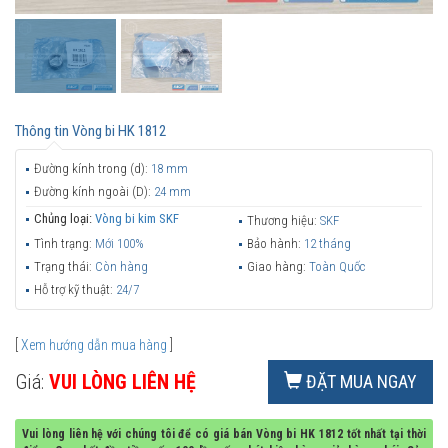
Thông tin
Vòng bi HK 1812
Đường kính trong (d):
18 mm
Đường kính ngoài (D):
24 mm
Chủng loại:
Vòng bi kim SKF
Thương hiệu:
SKF
Tình trạng:
Mới 100%
Bảo hành:
12 tháng
Trạng thái:
Còn hàng
Giao hàng:
Toàn Quốc
Hỗ trợ kỹ thuật:
24/7
[
Xem hướng dẫn mua hàng
]
Giá:
VUI LÒNG LIÊN HỆ
ĐẶT MUA NGAY
Vui lòng liên hệ với chúng tôi để có giá bán Vòng bi HK 1812 tốt nhất tại thời