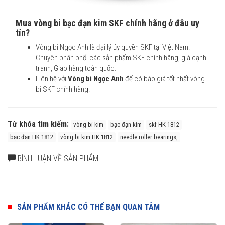
Mua vòng bi bạc đạn kim SKF chính hãng ở đâu uy
tín?
Vòng bi Ngọc Anh là đại lý ủy quyền SKF tại Việt Nam.
Chuyên phân phối các sản phẩm SKF chính hãng, giá cạnh
tranh, Giao hàng toàn quốc.
Liên hệ với
Vòng bi Ngọc Anh
để có báo giá tốt nhất vòng
bi SKF chính hãng.
Từ khóa tìm kiếm:
vòng bi kim
bạc đạn kim
skf HK 1812
bạc đạn HK 1812
vòng bi kim HK 1812
needle roller bearings,
BÌNH LUẬN VỀ SẢN PHẨM
SẢN PHẨM KHÁC CÓ THỂ BẠN QUAN TÂM