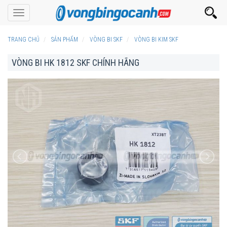
Toggle
navigation
TRANG CHỦ
SẢN PHẨM
VÒNG BI SKF
VÒNG BI KIM SKF
VÒNG BI HK 1812 SKF CHÍNH HÃNG