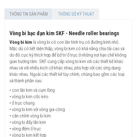
THÔNG TIN SẢN PHẨM
THÔNG SỐ KỸ THUẬT
Vòng bi bạc đạn kim SKF - Needle roller bearings
Vòng bi kim
là vòng bi có con lăn hình trụ có đường kính nhỏ.
Mặc dù có tiết diện thấp, vòng bi kim có khả năng chịu tải cao và
do đó cực kỳ thích hợp để bố trí ổ trục ở những nơi hạn chế không
gian hướng tâm. SKF cung cấp vòng bi kim với các thiết kế khác
nhau và với nhiều kích cỡ khác nhau, phù hợp với các ứng dụng
khác nhau. Ngoài các thiết kế tùy chỉnh, chúng bao gồm các loại
và thành phần sau:
• con lăn kim và cụm lồng
• vòng bi kim cốc kéo
• ổ trục chung
• vòng bi kim với vòng gia công
• căn chỉnh vòng bi kim
• vòng bi đẩy lăn kim
• vòng đệm ổ trục
• vòng bi kim kết hợp