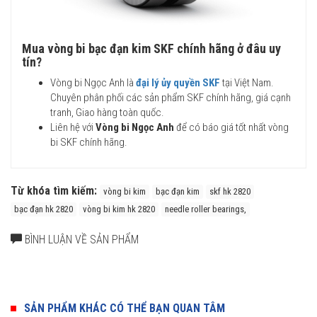
Mua vòng bi bạc đạn kim SKF chính hãng ở đâu uy
tín?
Vòng bi Ngọc Anh là
đại lý ủy quyền SKF
tại Việt Nam.
Chuyên phân phối các sản phẩm SKF chính hãng, giá cạnh
tranh, Giao hàng toàn quốc.
Liên hệ với
Vòng bi Ngọc Anh
để có báo giá tốt nhất vòng
bi SKF chính hãng.
Từ khóa tìm kiếm:
vòng bi kim
bạc đạn kim
skf hk 2820
bạc đạn hk 2820
vòng bi kim hk 2820
needle roller bearings,
BÌNH LUẬN VỀ SẢN PHẨM
SẢN PHẨM KHÁC CÓ THỂ BẠN QUAN TÂM