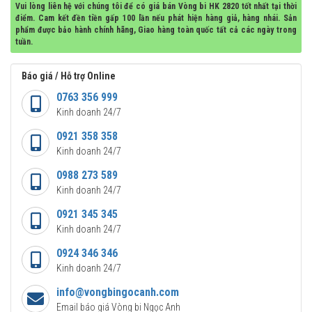
Vui lòng liên hệ với chúng tôi để có giá bán Vòng bi HK 2820 tốt nhất tại thời
điểm. Cam kết đền tiền gấp 100 lần nếu phát hiện hàng giả, hàng nhái. Sản
phẩm được bảo hành chính hãng, Giao hàng toàn quốc tất cả các ngày trong
tuần.
Báo giá / Hỗ trợ Online
0763 356 999
Kinh doanh 24/7
0921 358 358
Kinh doanh 24/7
0988 273 589
Kinh doanh 24/7
0921 345 345
Kinh doanh 24/7
0924 346 346
Kinh doanh 24/7
info@vongbingocanh.com
Email báo giá Vòng bi Ngọc Anh