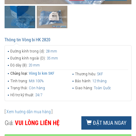
Thông tin
Vòng bi HK 2820
Đường kính trong (d):
28 mm
Đường kính ngoài (D):
35 mm
Độ dày (B):
20 mm
Chủng loại:
Vòng bi kim SKF
Thương hiệu:
SKF
Tình trạng:
Mới 100%
Bảo hành:
12 tháng
Trạng thái:
Còn hàng
Giao hàng:
Toàn Quốc
Hỗ trợ kỹ thuật:
24/7
[
Xem hướng dẫn mua hàng
]
Giá:
VUI LÒNG LIÊN HỆ
ĐẶT MUA NGAY