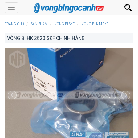
Toggle
navigation
TRANG CHỦ
SẢN PHẨM
VÒNG BI SKF
VÒNG BI KIM SKF
VÒNG BI HK 2820 SKF CHÍNH HÃNG