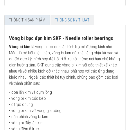
THÔNG TIN SẢN PHẨM
THÔNG SỐ KỸ THUẬT
Vòng bi bạc đạn kim SKF - Needle roller bearings
Vòng bi kim
là vòng bi có con lăn hình trụ có đường kính nhỏ.
Mặc dù có tiết diện thấp, vòng bi kim có khả năng chịu tải cao và
do đó cực kỳ thích hợp để bố trí ổ trục ở những nơi hạn chế không
gian hướng tâm. SKF cung cấp vòng bi kim với các thiết kế khác
nhau và với nhiều kích cỡ khác nhau, phù hợp với các ứng dụng
khác nhau. Ngoài các thiết kế tùy chỉnh, chúng bao gồm các loại
và thành phần sau:
• con lăn kim và cụm lồng
• vòng bi kim cốc kéo
• ổ trục chung
• vòng bi kim với vòng gia công
• căn chỉnh vòng bi kim
• vòng bi đẩy lăn kim
• vòng đệm ổ trục