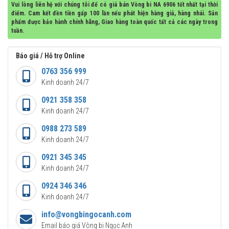
Vui lòng liên hệ với chúng tôi để có giá bán Vòng bi NA 6906 tốt nhất tại thời
điểm. Cam kết đền tiền gấp 100 lần nếu phát hiện hàng giả, hàng nhái. Sản
phẩm được bảo hành chính hãng, Giao hàng toàn quốc tất cả các ngày trong
tuần.
Báo giá / Hỗ trợ Online
0763 356 999
Kinh doanh 24/7
0921 358 358
Kinh doanh 24/7
0988 273 589
Kinh doanh 24/7
0921 345 345
Kinh doanh 24/7
0924 346 346
Kinh doanh 24/7
info@vongbingocanh.com
Email báo giá Vòng bi Ngọc Anh