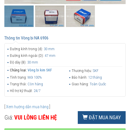
Thông tin
Vòng bi NA 6906
Đường kính trong (d):
30 mm
Đường kính ngoài (D):
47 mm
Độ dày (B):
30 mm
Chủng loại:
Vòng bi kim SKF
Thương hiệu:
SKF
Tình trạng:
Mới 100%
Bảo hành:
12 tháng
Trạng thái:
Còn hàng
Giao hàng:
Toàn Quốc
Hỗ trợ kỹ thuật:
24/7
[
Xem hướng dẫn mua hàng
]
Giá:
VUI LÒNG LIÊN HỆ
ĐẶT MUA NGAY