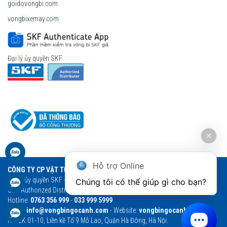
goidovongbi.com
vongbixemay.com
Đại lý ủy quyền SKF
Hỗ trợ Online
CÔNG TY CP VẬT TƯ THƯƠNG MẠI NGỌC ANH
Đại lý ủy quyền SKF - Vòng bi Ngọc Anh - Vòng bi SKF chính hãng
Chúng tôi có thể giúp gì cho bạn?
SKF Authorized Distributor
Hotline:
0763 356 999
-
033 999 5999
Email:
info@vongbingocanh.com
- Website:
vongbingocanh.com
HN: LK 01-10, Liền kề Tổ 9 Mỗ Lao, Quận Hà Đông, Hà Nội.