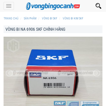
Toggle
navigation
TRANG CHỦ
SẢN PHẨM
VÒNG BI SKF
VÒNG BI KIM SKF
VÒNG BI NA 6906 SKF CHÍNH HÃNG