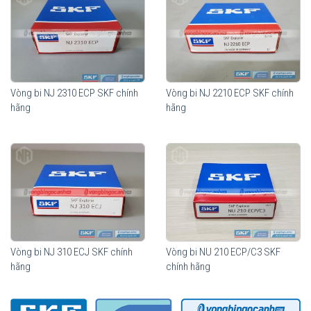
màng bôi trơn, giúp tối ưu hoá chuyển động lăn của con lăn. Lợi
ích mang lại từ những tính năng vượt trội này so với thiết kế truyền
thống là khả năng nâng cao độ tin cậy khi vận hành và khả năng
chịu sự lệch trục tốt hơn.
Vòng bi NJ 2310 ECP SKF chính
Vòng bi NJ 2210 ECP SKF chính
hãng
hãng
Vòng bi NJ 310 ECJ SKF chính
Vòng bi NU 210 ECP/C3 SKF
hãng
chính hãng
Vòng bi SKF NJ 310 ECP chính hãng, phân phối bởi Vòng bi Ngọc