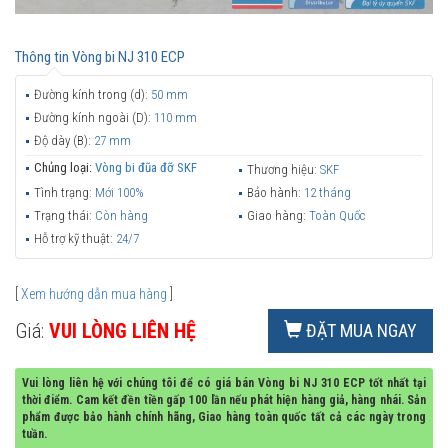
Thông tin
Vòng bi NJ 310 ECP
Đường kính trong (d):
50 mm
Đường kính ngoài (D):
110 mm
Độ dày (B):
27 mm
Chủng loại:
Vòng bi đũa đỡ SKF
Thương hiệu:
SKF
Tình trạng:
Mới 100%
Bảo hành:
12 tháng
Trạng thái:
Còn hàng
Giao hàng:
Toàn Quốc
Hỗ trợ kỹ thuật:
24/7
[
Xem hướng dẫn mua hàng
]
Giá:
VUI LÒNG LIÊN HỆ
ĐẶT MUA NGAY
Vui lòng liên hệ với chúng tôi để có giá bán Vòng bi NJ 310 ECP tốt nhất tại
thời điểm. Cam kết đền tiền gấp 100 lần nếu phát hiện hàng giả, hàng nhái. Sản
phẩm được bảo hành chính hãng, Giao hàng toàn quốc tất cả các ngày trong
tuần.