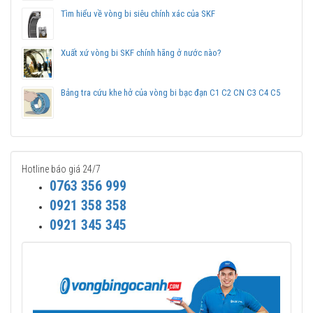
Chuyên phân phối các sản phẩm SKF chính hãng, giá cạnh
Tìm hiểu về vòng bi siêu chính xác của SKF
tranh, Giao hàng toàn quốc.
Liên hệ với
Vòng bi Ngọc Anh
để có báo giá tốt nhất vòng
Xuất xứ vòng bi SKF chính hãng ở nước nào?
bi SKF NJ 310 ECP chính hãng.
Bảng tra cứu khe hở của vòng bi bạc đạn C1 C2 CN C3 C4 C5
Hotline báo giá 24/7
0763 356 999
0921 358 358
0921 345 345