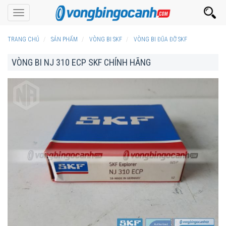
Toggle
navigation
TRANG CHỦ
SẢN PHẨM
VÒNG BI SKF
VÒNG BI ĐŨA ĐỠ SKF
VÒNG BI NJ 310 ECP SKF CHÍNH HÃNG