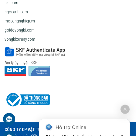
skf.com
ngocanh.com
mocongnghiep.vn
goidovongbi.com
vongbixemay.com
Đại lý ủy quyền SKF
Hỗ trợ Online
CÔNG TY CP VẬT TƯ THƯƠNG MẠI NGỌC ANH
Đại lý ủy quyền SKF - Vòng bi Ngọc Anh - Vòng bi SKF chính hãng