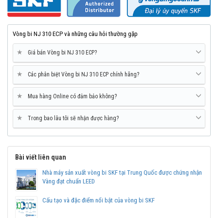
Anh - Đại lý uỷ quyền SKF.
Vòng bi NJ 310 ECP và những câu hỏi thường gặp
★
Giá bán Vòng bi NJ 310 ECP?
★
Các phân biệt Vòng bi NJ 310 ECP chính hãng?
★
Mua hàng Online có đảm bảo không?
★
Trong bao lâu tôi sẽ nhận được hàng?
Bài viết liên quan
Mua vòng bi SKF NJ 310 ECP tại các Đại lý uỷ quyền để đảm bảo
sản phẩm chính hãng.
Nhà máy sản xuất vòng bi SKF tại Trung Quốc được chứng nhận
Vàng đạt chuẩn LEED
Mua vòng bi bạc đạn SKF NJ 310 ECP chính hãng ở
đâu uy tín?
Cấu tạo và đặc điểm nổi bật của vòng bi SKF
Vòng bi Ngọc Anh là đại lý ủy quyền SKF tại Việt Nam.