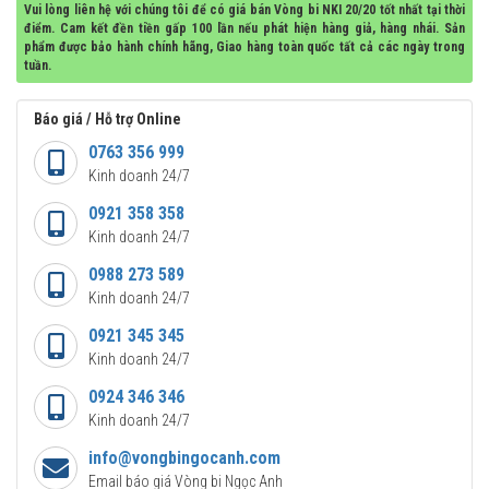
Vui lòng liên hệ với chúng tôi để có giá bán Vòng bi NKI 20/20 tốt nhất tại thời
điểm. Cam kết đền tiền gấp 100 lần nếu phát hiện hàng giả, hàng nhái. Sản
phẩm được bảo hành chính hãng, Giao hàng toàn quốc tất cả các ngày trong
tuần.
Báo giá / Hỗ trợ Online
0763 356 999
Kinh doanh 24/7
0921 358 358
Kinh doanh 24/7
0988 273 589
Kinh doanh 24/7
0921 345 345
Kinh doanh 24/7
0924 346 346
Kinh doanh 24/7
info@vongbingocanh.com
Email báo giá Vòng bi Ngọc Anh