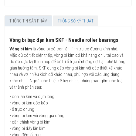
THÔNG TIN SẢN PHẨM
THÔNG SỐ KỸ THUẬT
Vòng bi bạc đạn kim SKF - Needle roller bearings
Vòng bi kim
là vòng bi có con lăn hình trụ có đường kính nhỏ.
Mặc dù có tiết diện thấp, vòng bi kim có khả năng chịu tải cao và
do đó cực kỳ thích hợp để bố trí ổ trục ở những nơi hạn chế không
gian hướng tâm. SKF cung cấp vòng bi kim với các thiết kế khác
nhau và với nhiều kích cỡ khác nhau, phù hợp với các ứng dụng
khác nhau. Ngoài các thiết kế tùy chỉnh, chúng bao gồm các loại
và thành phần sau:
• con lăn kim và cụm lồng
• vòng bi kim cốc kéo
• ổ trục chung
• vòng bi kim với vòng gia công
• căn chỉnh vòng bi kim
• vòng bi đẩy lăn kim
• vòng đệm ổ trục