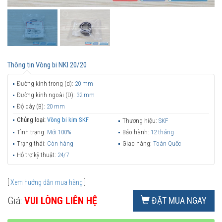
Thông tin
Vòng bi NKI 20/20
Đường kính trong (d):
20 mm
Đường kính ngoài (D):
32 mm
Độ dày (B):
20 mm
Chủng loại:
Vòng bi kim SKF
Thương hiệu:
SKF
Tình trạng:
Mới 100%
Bảo hành:
12 tháng
Trạng thái:
Còn hàng
Giao hàng:
Toàn Quốc
Hỗ trợ kỹ thuật:
24/7
[
Xem hướng dẫn mua hàng
]
Giá:
VUI LÒNG LIÊN HỆ
ĐẶT MUA NGAY