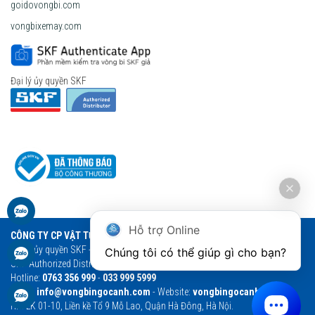
goidovongbi.com
vongbixemay.com
Đại lý ủy quyền SKF
Hỗ trợ Online
CÔNG TY CP VẬT TƯ THƯƠNG MẠI NGỌC ANH
Đại lý ủy quyền SKF - Vòng bi Ngọc Anh - Vòng bi SKF chính hãng
Chúng tôi có thể giúp gì cho bạn?
SKF Authorized Distributor
Hotline:
0763 356 999
-
033 999 5999
Email:
info@vongbingocanh.com
- Website:
vongbingocanh.com
HN: LK 01-10, Liền kề Tổ 9 Mỗ Lao, Quận Hà Đông, Hà Nội.