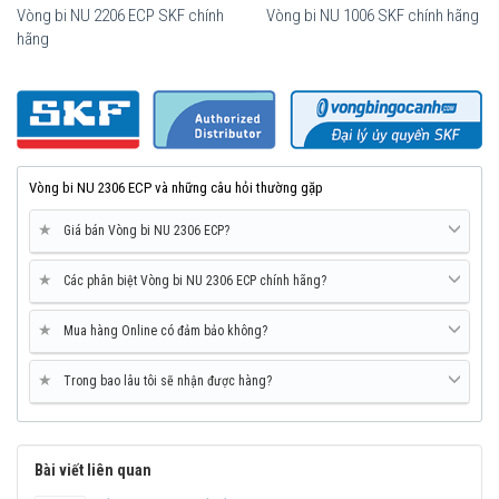
Vòng bi NU 2206 ECP SKF chính
Vòng bi NU 1006 SKF chính hãng
hãng
Vòng bi SKF NU 2306 ECP chính hãng, phân phối bởi Vòng bi Ngọc
Anh - Đại lý uỷ quyền SKF.
Vòng bi NU 2306 ECP và những câu hỏi thường gặp
★
Giá bán Vòng bi NU 2306 ECP?
★
Các phân biệt Vòng bi NU 2306 ECP chính hãng?
★
Mua hàng Online có đảm bảo không?
★
Trong bao lâu tôi sẽ nhận được hàng?
Bài viết liên quan
Mua vòng bi SKF NU 2306 ECP tại các Đại lý uỷ quyền để đảm bảo