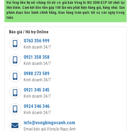
Vui lòng liên hệ với chúng tôi để có giá bán Vòng bi NU 2306 ECP tốt nhất tại
thời điểm. Cam kết đền tiền gấp 100 lần nếu phát hiện hàng giả, hàng nhái. Sản
phẩm được bảo hành chính hãng, Giao hàng toàn quốc tất cả các ngày trong
tuần.
Báo giá / Hỗ trợ Online
0763 356 999
Kinh doanh 24/7
0921 358 358
Kinh doanh 24/7
0988 273 589
Kinh doanh 24/7
0921 345 345
Kinh doanh 24/7
0924 346 346
Kinh doanh 24/7
info@vongbingocanh.com
Email báo giá Vòng bi Ngọc Anh