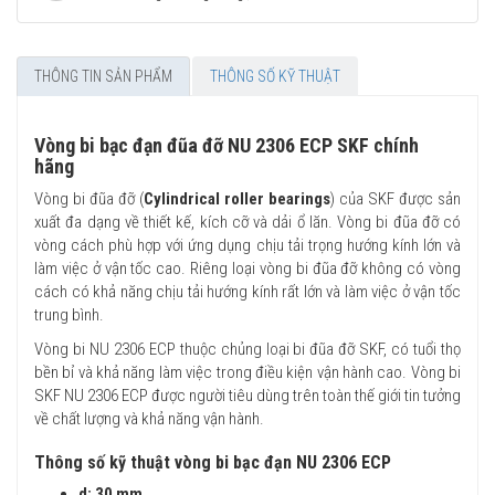
THÔNG TIN SẢN PHẨM
THÔNG SỐ KỸ THUẬT
Vòng bi bạc đạn đũa đỡ NU 2306 ECP SKF chính
hãng
Vòng bi đũa đỡ (
Cylindrical roller bearings
) của SKF được sản
xuất đa dạng về thiết kế, kích cỡ và dải ổ lăn. Vòng bi đũa đỡ có
vòng cách phù hợp với ứng dụng chịu tải trọng hướng kính lớn và
làm việc ở vận tốc cao. Riêng loại vòng bi đũa đỡ không có vòng
cách có khả năng chịu tải hướng kính rất lớn và làm việc ở vận tốc
trung bình.
Vòng bi NU 2306 ECP thuộc chủng loại bi đũa đỡ SKF, có tuổi thọ
bền bỉ và khả năng làm việc trong điều kiện vận hành cao. Vòng bi
SKF NU 2306 ECP được người tiêu dùng trên toàn thế giới tin tưởng
về chất lượng và khả năng vận hành.
Thông số kỹ thuật vòng bi bạc đạn NU 2306 ECP
d: 30 mm