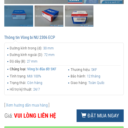
Thông tin
Vòng bi NU 2306 ECP
Đường kính trong (d):
30 mm
Đường kính ngoài (D):
72 mm
Độ dày (B):
27 mm
Chủng loại:
Vòng bi đũa đỡ SKF
Thương hiệu:
SKF
Tình trạng:
Mới 100%
Bảo hành:
12 tháng
Trạng thái:
Còn hàng
Giao hàng:
Toàn Quốc
Hỗ trợ kỹ thuật:
24/7
[
Xem hướng dẫn mua hàng
]
Giá:
VUI LÒNG LIÊN HỆ
ĐẶT MUA NGAY