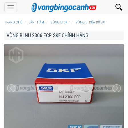
Toggle
navigation
TRANG CHỦ
SẢN PHẨM
VÒNG BI SKF
VÒNG BI ĐŨA ĐỠ SKF
VÒNG BI NU 2306 ECP SKF CHÍNH HÃNG