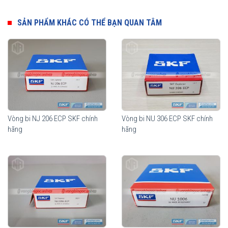
Ưu điểm của vòng bi đũa đỡ SKF
Thành phần quan trọng nhất của vòng bi đũa đỡ SKF là các con
SẢN PHẨM KHÁC CÓ THỂ BẠN QUAN TÂM
lăn hình trụ. Biên dạng hình học của con lăn dạng logarithmic giúp
phân bổ tải trọng một cách tối ưu trên toàn bộ vùng tiếp xúc trong
vòng bi. Độ nhẵn bề mặt của con lăn tối đa khả năng hình thành
màng bôi trơn, giúp tối ưu hoá chuyển động lăn của con lăn. Lợi
ích mang lại từ những tính năng vượt trội này so với thiết kế truyền
thống là khả năng nâng cao độ tin cậy khi vận hành và khả năng
chịu sự lệch trục tốt hơn.
Vòng bi NJ 206 ECP SKF chính
Vòng bi NU 306 ECP SKF chính
hãng
hãng