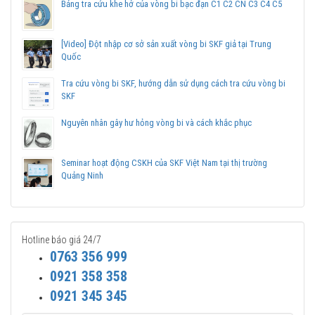
Bảng tra cứu khe hở của vòng bi bạc đạn C1 C2 CN C3 C4 C5
sản phẩm chính hãng.
Mua vòng bi bạc đạn SKF NU 2306 ECP chính hãng ở
[Video] Đột nhập cơ sở sản xuất vòng bi SKF giả tại Trung
đâu uy tín?
Quốc
Vòng bi Ngọc Anh là đại lý ủy quyền SKF tại Việt Nam.
Tra cứu vòng bi SKF, hướng dẫn sử dụng cách tra cứu vòng bi
Chuyên phân phối các sản phẩm SKF chính hãng, giá cạnh
SKF
tranh, Giao hàng toàn quốc.
Liên hệ với
Vòng bi Ngọc Anh
để có báo giá tốt nhất vòng
Nguyên nhân gây hư hỏng vòng bi và cách khắc phục
bi SKF NU 2306 ECP chính hãng.
Seminar hoạt động CSKH của SKF Việt Nam tại thị trường
Quảng Ninh
Hotline báo giá 24/7
0763 356 999
0921 358 358
0921 345 345