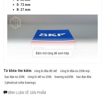
D: 72 mm
B: 27 mm
Bấm mở rộng để xem tiếp
Từ khóa tìm kiếm:
vòng bi đũa đỡ skf
vòng bi đũa nu 2306 ecp
bạc đạn nu 2306
vòng bi skf nu 2306
bearing nu2306
bạc đạn đũa
Cylindrical roller bearings
Vòng bi SKF NU 2306 ECP có cấu tạo vòng cách bằng Polyamide
(ECP) với ưu điểm là Nhẹ, Đàn hồi cao, chịu ma sát trượt tốt, khả
BÌNH LUẬN VỀ SẢN PHẨM
năng giữ mỡ cao.