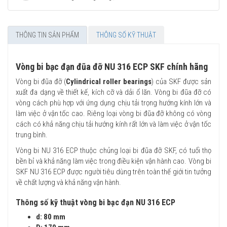
THÔNG TIN SẢN PHẨM
THÔNG SỐ KỸ THUẬT
Vòng bi bạc đạn đũa đỡ NU 316 ECP SKF chính hãng
Vòng bi đũa đỡ (
Cylindrical roller bearings
) của SKF được sản
xuất đa dạng về thiết kế, kích cỡ và dải ổ lăn. Vòng bi đũa đỡ có
vòng cách phù hợp với ứng dụng chịu tải trọng hướng kính lớn và
làm việc ở vận tốc cao. Riêng loại vòng bi đũa đỡ không có vòng
cách có khả năng chịu tải hướng kính rất lớn và làm việc ở vận tốc
trung bình.
Vòng bi NU 316 ECP thuộc chủng loại bi đũa đỡ SKF, có tuổi thọ
bền bỉ và khả năng làm việc trong điều kiện vận hành cao. Vòng bi
SKF NU 316 ECP được người tiêu dùng trên toàn thế giới tin tưởng
về chất lượng và khả năng vận hành.
Thông số kỹ thuật vòng bi bạc đạn NU 316 ECP
d: 80 mm