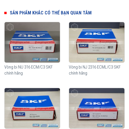
Thành phần quan trọng nhất của vòng bi đũa đỡ SKF là các con
lăn hình trụ. Biên dạng hình học của con lăn dạng logarithmic giúp
SẢN PHẨM KHÁC CÓ THỂ BẠN QUAN TÂM
phân bổ tải trọng một cách tối ưu trên toàn bộ vùng tiếp xúc trong
vòng bi. Độ nhẵn bề mặt của con lăn tối đa khả năng hình thành
màng bôi trơn, giúp tối ưu hoá chuyển động lăn của con lăn. Lợi
ích mang lại từ những tính năng vượt trội này so với thiết kế truyền
thống là khả năng nâng cao độ tin cậy khi vận hành và khả năng
chịu sự lệch trục tốt hơn.
Vòng bi NU 316 ECM/C3 SKF
Vòng bi NJ 2316 ECML/C3 SKF
chính hãng
chính hãng