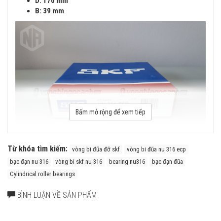
D: 170 mm
B: 39 mm
Bấm mở rộng để xem tiếp
Từ khóa tìm kiếm:
vòng bi đũa đỡ skf
vòng bi đũa nu 316 ecp
bạc đạn nu 316
vòng bi skf nu 316
bearing nu316
bạc đạn đũa
Vòng bi SKF NU 316 ECP có cấu tạo vòng cách bằng Polyamide
Cylindrical roller bearings
(ECP) với ưu điểm là Nhẹ, Đàn hồi cao, chịu ma sát trượt tốt, khả
năng giữ mỡ cao.
BÌNH LUẬN VỀ SẢN PHẨM
Ưu điểm của vòng bi đũa đỡ SKF