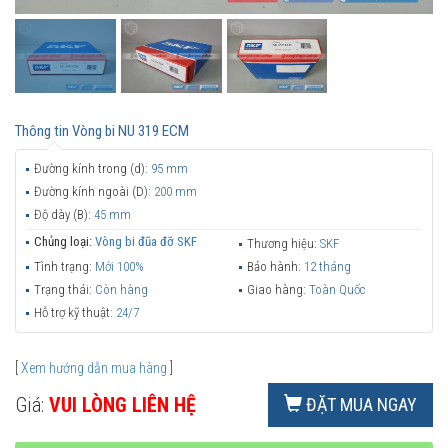
Thông tin
Vòng bi NU 319 ECM
Đường kính trong (d):
95 mm
Đường kính ngoài (D):
200 mm
Độ dày (B):
45 mm
Chủng loại:
Vòng bi đũa đỡ SKF
Thương hiệu:
SKF
Tình trạng:
Mới 100%
Bảo hành:
12 tháng
Trạng thái:
Còn hàng
Giao hàng:
Toàn Quốc
Hỗ trợ kỹ thuật:
24/7
[
Xem hướng dẫn mua hàng
]
Giá:
VUI LÒNG LIÊN HỆ
ĐẶT MUA NGAY