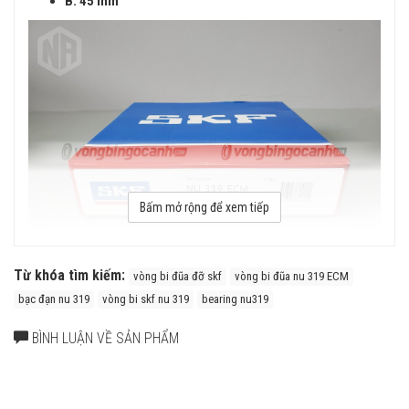
B: 45 mm
Bấm mở rộng để xem tiếp
Từ khóa tìm kiếm:
vòng bi đũa đỡ skf
vòng bi đũa nu 319 ECM
bạc đạn nu 319
vòng bi skf nu 319
bearing nu319
Vòng bi SKF NU 319 ECM có cấu tạo vòng cách bằng Đồng
Thau (ECM) với ưu điểm là Độ cứng vững rất cao, khả năng chịu
BÌNH LUẬN VỀ SẢN PHẨM
rung động tốt, khả năng tăng tốc nhanh, phù hợp ứng dụng có vận
tốc cao, bôi trơn bằng dầu tuần hoàn. Nhược điểm của vòng cách
bằng đồng thau (ECM) là giá thành cao.