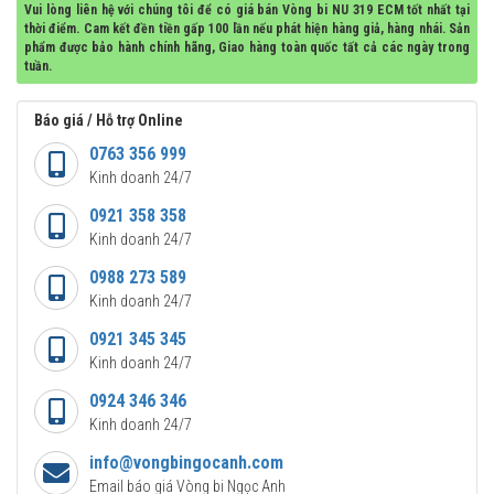
Vui lòng liên hệ với chúng tôi để có giá bán Vòng bi NU 319 ECM tốt nhất tại
thời điểm. Cam kết đền tiền gấp 100 lần nếu phát hiện hàng giả, hàng nhái. Sản
phẩm được bảo hành chính hãng, Giao hàng toàn quốc tất cả các ngày trong
tuần.
Báo giá / Hỗ trợ Online
0763 356 999
Kinh doanh 24/7
0921 358 358
Kinh doanh 24/7
0988 273 589
Kinh doanh 24/7
0921 345 345
Kinh doanh 24/7
0924 346 346
Kinh doanh 24/7
info@vongbingocanh.com
Email báo giá Vòng bi Ngọc Anh