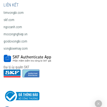
LIÊN KẾT
timvongbi.com
skf.com
ngocanh.com
mocongnghiep.vn
goidovongbi.com
vongbixemay.com
Đại lý ủy quyền SKF