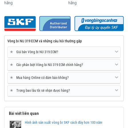
hãng
hãng
Vòng bi SKF NU 319 ECM chính hãng, phân phối bởi Vòng bi Ngọc
Anh - Đại lý uỷ quyền SKF.
Vòng bi NU 319 ECM và những câu hỏi thường gặp
★
Giá bán Vòng bi NU 319 ECM?
★
Các phân biệt Vòng bi NU 319 ECM chính hãng?
★
Mua hàng Online có đảm bảo không?
★
Trong bao lâu tôi sẽ nhận được hàng?
Bài viết liên quan
Hình ảnh sản xuất vòng bi SKF cách đây hơn 100 năm