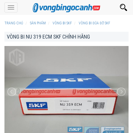
Toggle
navigation
TRANG CHỦ
SẢN PHẨM
VÒNG BI SKF
VÒNG BI ĐŨA ĐỠ SKF
VÒNG BI NU 319 ECM SKF CHÍNH HÃNG