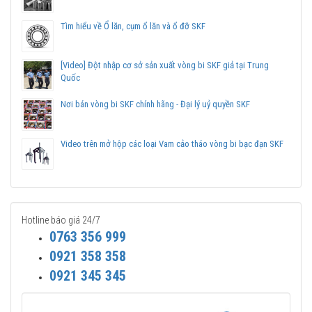
Mua vòng bi SKF NU 319 ECM tại các Đại lý uỷ quyền để đảm bảo
sản phẩm chính hãng.
Tìm hiểu về Ổ lăn, cụm ổ lăn và ổ đỡ SKF
Mua vòng bi bạc đạn SKF NU 319 ECM chính hãng ở
đâu uy tín?
[Video] Đột nhập cơ sở sản xuất vòng bi SKF giả tại Trung
Vòng bi Ngọc Anh là đại lý ủy quyền SKF tại Việt Nam.
Quốc
Chuyên phân phối các sản phẩm SKF chính hãng, giá cạnh
Nơi bán vòng bi SKF chính hãng - Đại lý uỷ quyền SKF
tranh, Giao hàng toàn quốc.
Liên hệ với
Vòng bi Ngọc Anh
để có báo giá tốt nhất vòng
bi SKF NU 319 ECM chính hãng.
Video trên mở hộp các loại Vam cảo tháo vòng bi bạc đạn SKF
Hotline báo giá 24/7
0763 356 999
0921 358 358
0921 345 345