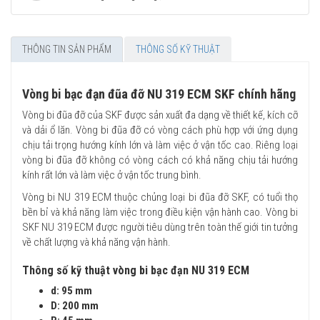
THÔNG TIN SẢN PHẨM
THÔNG SỐ KỸ THUẬT
Vòng bi bạc đạn đũa đỡ NU 319 ECM SKF chính hãng
Vòng bi đũa đỡ của SKF được sản xuất đa dạng về thiết kế, kích cỡ
và dải ổ lăn. Vòng bi đũa đỡ có vòng cách phù hợp với ứng dụng
chịu tải trọng hướng kính lớn và làm việc ở vận tốc cao. Riêng loại
vòng bi đũa đỡ không có vòng cách có khả năng chịu tải hướng
kính rất lớn và làm việc ở vận tốc trung bình.
Vòng bi NU 319 ECM thuộc chủng loại bi đũa đỡ SKF, có tuổi thọ
bền bỉ và khả năng làm việc trong điều kiện vận hành cao. Vòng bi
SKF NU 319 ECM được người tiêu dùng trên toàn thế giới tin tưởng
về chất lượng và khả năng vận hành.
Thông số kỹ thuật vòng bi bạc đạn NU 319 ECM
d: 95 mm
D: 200 mm