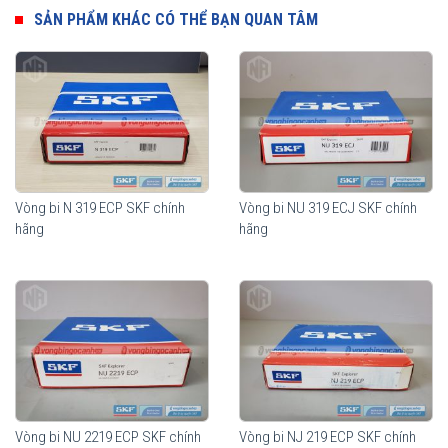
Ưu điểm của
vòng bi đũa đỡ SKF
SẢN PHẨM KHÁC CÓ THỂ BẠN QUAN TÂM
Thành phần quan trọng nhất của vòng bi đũa đỡ SKF là các con
lăn hình trụ. Biên dạng hình học của con lăn dạng logarithmic giúp
phân bổ tải trọng một cách tối ưu trên toàn bộ vùng tiếp xúc trong
vòng bi. Độ nhẵn bề mặt của con lăn tối đa khả năng hình thành
màng bôi trơn, giúp tối ưu hoá chuyển động lăn của con lăn. Lợi
ích mang lại từ những tính năng vượt trội này so với thiết kế truyền
thống là khả năng nâng cao độ tin cậy khi vận hành và khả năng
chịu sự lệch trục tốt hơn.
Vòng bi N 319 ECP SKF chính
Vòng bi NU 319 ECJ SKF chính
hãng
hãng
Vòng bi NU 2219 ECP SKF chính
Vòng bi NJ 219 ECP SKF chính