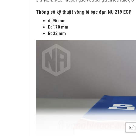
Thông số kỹ thuật vòng bi bạc đạn NU 219 ECP
d: 95 mm
D: 170 mm
B: 32 mm
Bấm