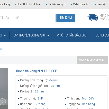
mua hàng
Hình thức thanh toán
Tài liệu vòng bi
Catalogue SKF
Liên hệ
GIAO 
TOÀN 
KF
SP TRUYỀN ĐỘNG SKF
PHỚT CHẮN DẦU SKF
DỤNG CỤ 
KF
Vòng bi đũa đỡ SKF
Thông tin
Vòng bi NU 219 ECP
Đường kính trong (d):
95 mm
Đường kính ngoài (D):
170 mm
Độ dày (B):
32 mm
Thương hiệu:
SKF
Tình trạng:
Mới 100%
Bảo hành:
12 tháng
Trạng thái:
Còn hàng