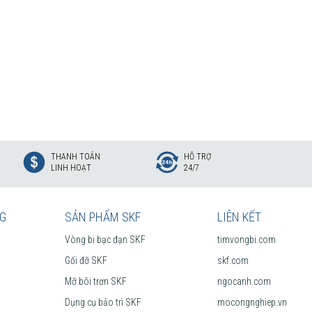
THANH TOÁN
HỖ TRỢ
LINH HOẠT
24/7
NG
SẢN PHẨM SKF
LIÊN KẾT
Vòng bi bạc đạn SKF
timvongbi.com
Gối đỡ SKF
skf.com
Mỡ bôi trơn SKF
ngocanh.com
Dụng cụ bảo trì SKF
mocongnghiep.vn