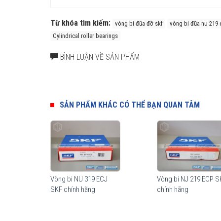
Từ khóa tìm kiếm:
vòng bi đũa đỡ skf
vòng bi đũa nu 219 
Cylindrical roller bearings
BÌNH LUẬN VỀ SẢN PHẨM
SẢN PHẨM KHÁC CÓ THỂ BẠN QUAN TÂM
Vòng bi SKF NU 219 ECP có cấu tạo vòng cách bằng Polyam
năng giữ mỡ cao.
Ưu điểm của vòng bi đũa đỡ SKF
Thành phần quan trọng nhất của vòng bi đũa đỡ SKF là cá
Vòng bi NU 319 ECJ
Vòng bi NJ 219 ECP S
phân bổ tải trọng một cách tối ưu trên toàn bộ vùng tiếp
SKF chính hãng
chính hãng
màng bôi trơn, giúp tối ưu hoá chuyển động lăn của con lă
thống là khả năng nâng cao độ tin cậy khi vận hành và khả