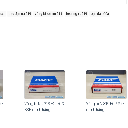
ecp
bạc đạn nu 219
vòng bi skf nu 219
bearing nu219
bạc đạn đũa
ide (ECP) với ưu điểm là Nhẹ, Đàn hồi cao, chịu ma sát trượt tốt, khả
c con lăn hình trụ. Biên dạng hình học của con lăn dạng logarithmic giúp
KF
Vòng bi NU 219 ECP/C3
Vòng bi N 319 ECP SKF
 xúc trong vòng bi. Độ nhẵn bề mặt của con lăn tối đa khả năng hình thành
SKF chính hãng
chính hãng
n. Lợi ích mang lại từ những tính năng vượt trội này so với thiết kế truyền
 năng chịu sự lệch trục tốt hơn.