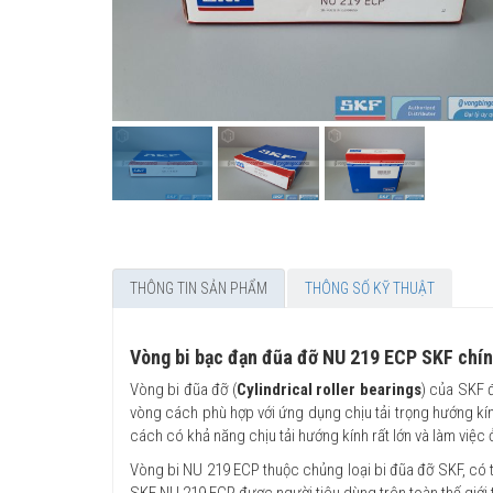
THÔNG TIN SẢN PHẨM
THÔNG SỐ KỸ THUẬT
Vòng bi bạc đạn đũa đỡ NU 219 ECP SKF chí
Vòng bi đũa đỡ (
Cylindrical roller bearings
) của SKF đ
vòng cách phù hợp với ứng dụng chịu tải trọng hướng kín
cách có khả năng chịu tải hướng kính rất lớn và làm việc 
Vòng bi NU 219 ECP thuộc chủng loại bi đũa đỡ SKF, có t
SKF NU 219 ECP được người tiêu dùng trên toàn thế giới 