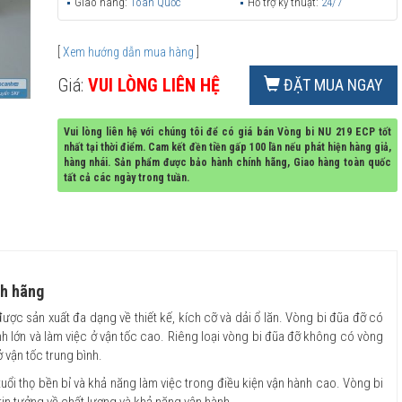
Giao hàng:
Toàn Quốc
Hỗ trợ kỹ thuật:
24/7
[
Xem hướng dẫn mua hàng
]
Giá:
VUI LÒNG LIÊN HỆ
ĐẶT MUA NGAY
Vui lòng liên hệ với chúng tôi để có giá bán Vòng bi NU 219 ECP tốt
nhất tại thời điểm. Cam kết đền tiền gấp 100 lần nếu phát hiện hàng giả,
hàng nhái. Sản phẩm được bảo hành chính hãng, Giao hàng toàn quốc
tất cả các ngày trong tuần.
nh hãng
ược sản xuất đa dạng về thiết kế, kích cỡ và dải ổ lăn. Vòng bi đũa đỡ có
h lớn và làm việc ở vận tốc cao. Riêng loại vòng bi đũa đỡ không có vòng
ở vận tốc trung bình.
uổi thọ bền bỉ và khả năng làm việc trong điều kiện vận hành cao. Vòng bi
tin tưởng về chất lượng và khả năng vận hành.