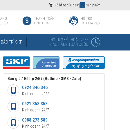
Giỏ hàng của bạn:
0
sản phẩm
HÀNG
THANH TOÁN
HỖ TRỢ
QUỐC
LINH HOẠT
BÁO GIÁ 24/7
HỖ TRỢ KỸ THUẬT 24/7
BẢO TRÌ SKF
GIAO HÀNG TOÀN QUỐC
Báo giá / Hỗ trợ 24/7 (Hotline - SMS - Zalo)
0924 346 346
Kinh doanh 24/7
0921 358 358
Kinh doanh 24/7
0988 273 589
Kinh doanh 24/7