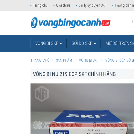
Trang chủ
Giới thiệu
Đại lý ủy quyền SKF
Hướng dẫn 
VÒNG BI SKF
GỐI ĐỠ SKF
MỠ BÔI TRƠN S
TRANG CHỦ
SẢN PHẨM
VÒNG BI SKF
VÒNG BI ĐŨA ĐỠ S
VÒNG BI NU 219 ECP SKF CHÍNH HÃNG