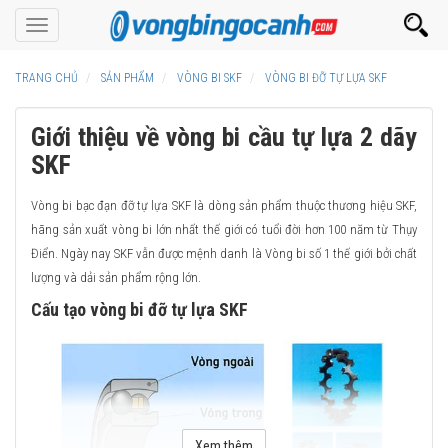
Toggle
navigation
TRANG CHỦ
SẢN PHẨM
VÒNG BI SKF
VÒNG BI ĐỠ TỰ LỰA SKF
Giới thiệu về vòng bi cầu tự lựa 2 dãy
SKF
Vòng bi bạc đạn đỡ tự lựa SKF là dòng sản phẩm thuộc thương hiệu SKF,
hãng sản xuất vòng bi lớn nhất thế giới có tuổi đời hơn 100 năm từ Thụy
Điển. Ngày nay SKF vẫn được mệnh danh là Vòng bi số 1 thế giới bởi chất
lượng và dải sản phẩm rộng lớn.
Cấu tạo vòng bi đỡ tự lựa SKF
Xem thêm