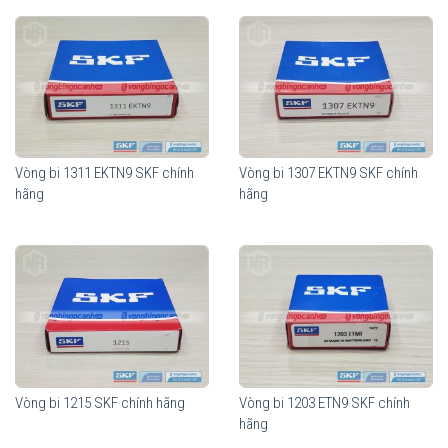
Vòng bi Ngọc Anh với giá cả cạnh tranh, sản phẩm chính hãng, Bảo hành
chính hãng.
Vòng bi Ngọc Anh - Vòng bi bạc đạn chính hãng SKF
Vòng bi 1311 EKTN9 SKF chính
Vòng bi 1307 EKTN9 SKF chính
hãng
hãng
Đại lý uỷ quyền SKF
-
Sản phẩm SKF chính hãng
-
Giao hàng toàn quốc
Vòng bi 1215 SKF chính hãng
Vòng bi 1203 ETN9 SKF chính
hãng