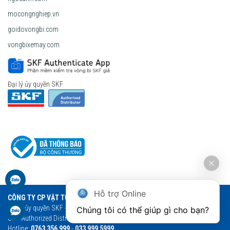
mocongnghiep.vn
goidovongbi.com
vongbixemay.com
Đại lý ủy quyền SKF
Hỗ trợ Online
CÔNG TY CP VẬT TƯ THƯƠNG MẠI NGỌC ANH
Đại lý ủy quyền SKF - Vòng bi Ngọc Anh - Vòng bi SKF chính hãng
Chúng tôi có thể giúp gì cho bạn?
SKF Authorized Distributor
Hotline:
0763 356 999
-
033 999 5999