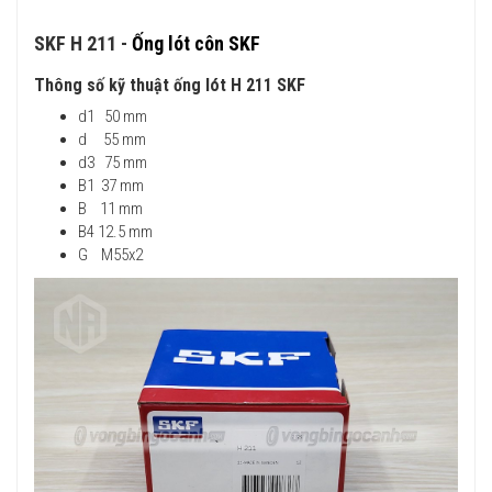
SKF H 211 -
Ống lót côn SKF
Thông số kỹ thuật ống lót H 211 SKF
d1 50 mm
d 55 mm
d3 75 mm
B1 37 mm
B 11 mm
B4 12.5 mm
G M55x2