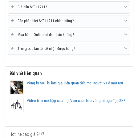
★
Giá bán SKF H 211?
★
Các phân biệt SKF H 211 chính hãng?
★
Mua hàng Online có đảm bảo không?
★
Trong bao lâu tôi sẽ nhận được hàng?
Ống lót H 211 SKF được phân phối chính hãng bởi
Đại lý uỷ quyền
SKF - Vòng bi Ngọc Anh
Bài viết liên quan
Vòng bi SKF bị làm giả, liên quan đến mọi người và ở mọi nơi
Video trên mở hộp các loại Vam cảo tháo vòng bi bạc đạn SKF
Hotline báo giá 24/7