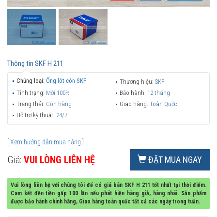
Thông tin
SKF H 211
Chủng loại:
Ống lót côn SKF
Thương hiệu:
SKF
Tình trạng:
Mới 100%
Bảo hành:
12 tháng
Trạng thái:
Còn hàng
Giao hàng:
Toàn Quốc
Hỗ trợ kỹ thuật:
24/7
[
Xem hướng dẫn mua hàng
]
Giá:
VUI LÒNG LIÊN HỆ
ĐẶT MUA NGAY
Vui lòng liên hệ với chúng tôi để có giá bán SKF H 211 tốt nhất tại thời điểm.
Cam kết đền tiền gấp 100 lần nếu phát hiện hàng giả, hàng nhái. Sản phẩm
được bảo hành chính hãng, Giao hàng toàn quốc tất cả các ngày trong tuần.