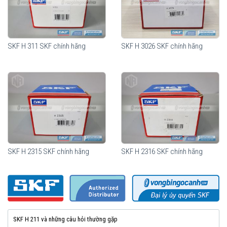
SKF H 311 SKF chính hãng
SKF H 3026 SKF chính hãng
Ống lót côn SKF
cung cấp tiêu chí đơn giản, gọn, chi phí thấp, an
toàn.
Các bề mặt côn trên ống lót và trục giao nhau được điều khiển bởi
vít kéo, làm cho ống lót bị siết chặt vào trục. Lực kẹp mạnh có thể
đạt được cho phép truyền mô-men xoắn cao mà không gặp vấn
đề nào liên quan đến các ổ đĩa đơn.
Mua ống lót côn H 211 tại Vòng bi Ngọc Anh để đảm
SKF H 2315 SKF chính hãng
SKF H 2316 SKF chính hãng
bảo sản phẩm SKF chính hãng
SKF H 211 và những câu hỏi thường gặp