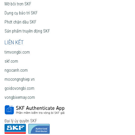
Mỡ bôi trơn SKF
Dụng cụ bảo trì SKF
Phớt chặn dầu SKF
Sản phẩm truyền động SKF
LIÊN KẾT
timvongbi.com
skf.com
ngocanh.com
mocongnghiep.vn
goidovongbi.com
vongbixemay.com
Đại lý ủy quyền SKF