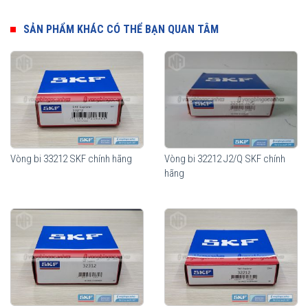
SẢN PHẨM KHÁC CÓ THỂ BẠN QUAN TÂM
Vòng bi 33212 SKF chính hãng
Vòng bi 32212 J2/Q SKF chính
hãng
Vòng bi SKF 32012 chính hãng, phân phối bởi
Vòng bi Ngọc Anh -
Đại lý uỷ quyền SKF.