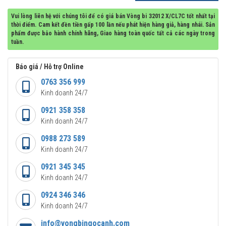
Vui lòng liên hệ với chúng tôi để có giá bán Vòng bi 32012 X/CL7C tốt nhất tại
thời điểm. Cam kết đền tiền gấp 100 lần nếu phát hiện hàng giả, hàng nhái. Sản
phẩm được bảo hành chính hãng, Giao hàng toàn quốc tất cả các ngày trong
tuần.
Báo giá / Hỗ trợ Online
0763 356 999
Kinh doanh 24/7
0921 358 358
Kinh doanh 24/7
0988 273 589
Kinh doanh 24/7
0921 345 345
Kinh doanh 24/7
0924 346 346
Kinh doanh 24/7
info@vongbingocanh.com