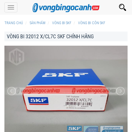
Toggle
navigation
TRANG CHỦ
SẢN PHẨM
VÒNG BI SKF
VÒNG BI CÔN SKF
VÒNG BI 32012 X/CL7C SKF CHÍNH HÃNG