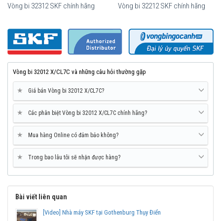
Vòng bi 32312 SKF chính hãng
Vòng bi 32212 SKF chính hãng
Vòng bi 32012 X/CL7C và những câu hỏi thường gặp
★
Giá bán Vòng bi 32012 X/CL7C?
★
Các phân biệt Vòng bi 32012 X/CL7C chính hãng?
Mua vòng bi SKF 32012 tại các Đại lý uỷ quyền để đảm bảo sản
★
Mua hàng Online có đảm bảo không?
phẩm chính hãng.
★
Trong bao lâu tôi sẽ nhận được hàng?
Mua vòng bi bạc đạn SKF 32012 chính hãng ở đâu uy
tín?
Vòng bi Ngọc Anh là đại lý ủy quyền SKF tại Việt Nam.
Chuyên phân phối các sản phẩm SKF chính hãng, giá cạnh
Bài viết liên quan
tranh, Giao hàng toàn quốc.
[Video] Nhà máy SKF tại Gothenburg Thụy Điển
Liên hệ với
Vòng bi Ngọc Anh
để có báo giá tốt nhất vòng