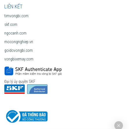
LIÊN KẾT
timvongbi.com
skf.com
ngocanh.com
mocongnghiep.vn
goidovongbi.com
vongbixemay.com
Đại lý ủy quyền SKF