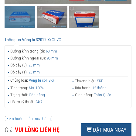
Thông tin
Vòng bi 32012 X/CL7C
Đường kính trong (d):
60 mm
Đường kính ngoài (D):
95 mm
Độ dày (B):
23 mm
Độ dày (T):
23 mm
Chủng loại:
Vòng bi côn SKF
Thương hiệu:
SKF
Tình trạng:
Mới 100%
Bảo hành:
12 tháng
Trạng thái:
Còn hàng
Giao hàng:
Toàn Quốc
Hỗ trợ kỹ thuật:
24/7
[
Xem hướng dẫn mua hàng
]
Giá:
VUI LÒNG LIÊN HỆ
ĐẶT MUA NGAY