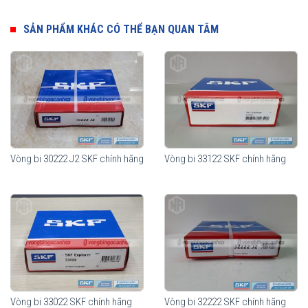
SẢN PHẨM KHÁC CÓ THỂ BẠN QUAN TÂM
Vòng bi 30222 J2 SKF chính hãng
Vòng bi 33122 SKF chính hãng
Vòng bi SKF 32022 chính hãng, phân phối bởi
Vòng bi Ngọc Anh -
Đại lý uỷ quyền SKF.
Mua vòng bi bạc đạn SKF 32022 chính hãng ở đâu uy
tín?
Vòng bi 33022 SKF chính hãng
Vòng bi 32222 SKF chính hãng