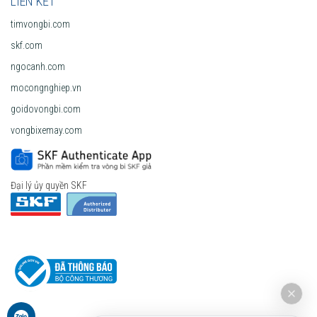
LIÊN KẾT
timvongbi.com
skf.com
ngocanh.com
mocongnghiep.vn
goidovongbi.com
vongbixemay.com
Đại lý ủy quyền SKF