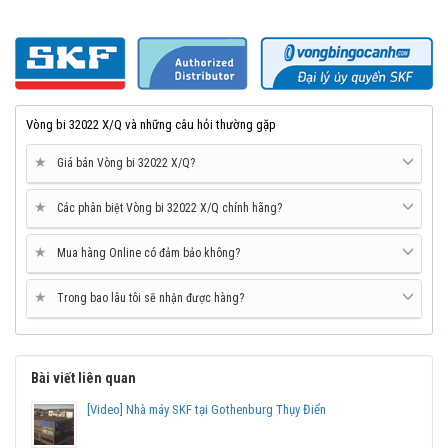
Vòng bi Ngọc Anh là đại lý ủy quyền SKF tại Việt Nam.
Chuyên phân phối các sản phẩm SKF chính hãng, giá cạnh
tranh, Giao hàng toàn quốc.
Liên hệ với
Vòng bi Ngọc Anh
để có báo giá tốt nhất vòng
bi SKF 32022 chính hãng.
Vòng bi 32022 X/Q và những câu hỏi thường gặp
★
Giá bán Vòng bi 32022 X/Q?
★
Các phân biệt Vòng bi 32022 X/Q chính hãng?
★
Mua hàng Online có đảm bảo không?
★
Trong bao lâu tôi sẽ nhận được hàng?
Bài viết liên quan
[Video] Nhà máy SKF tại Gothenburg Thụy Điển