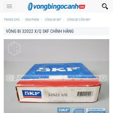
Toggle
navigation
TRANG CHỦ
SẢN PHẨM
VÒNG BI SKF
VÒNG BI CÔN SKF
VÒNG BI 32022 X/Q SKF CHÍNH HÃNG