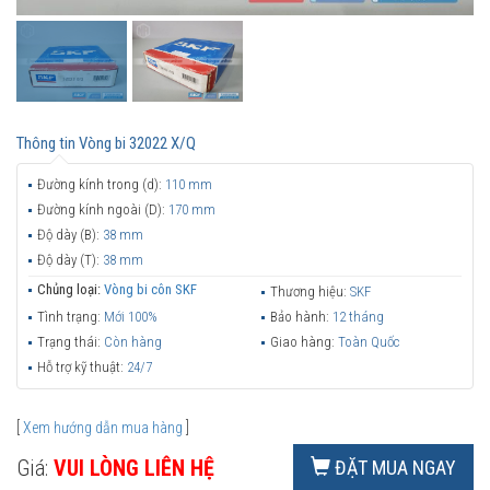
Thông tin
Vòng bi 32022 X/Q
Đường kính trong (d):
110 mm
Đường kính ngoài (D):
170 mm
Độ dày (B):
38 mm
Độ dày (T):
38 mm
Chủng loại:
Vòng bi côn SKF
Thương hiệu:
SKF
Tình trạng:
Mới 100%
Bảo hành:
12 tháng
Trạng thái:
Còn hàng
Giao hàng:
Toàn Quốc
Hỗ trợ kỹ thuật:
24/7
[
Xem hướng dẫn mua hàng
]
Giá:
VUI LÒNG LIÊN HỆ
ĐẶT MUA NGAY