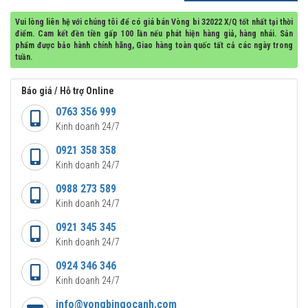
Vui lòng liên hệ với chúng tôi để có giá bán Vòng bi 32022 X/Q tốt nhất tại thời
điểm. Cam kết đền tiền gấp 100 lần nếu phát hiện hàng giả, hàng nhái. Sản
phẩm được bảo hành chính hãng, Giao hàng toàn quốc tất cả các ngày trong
tuần.
Báo giá / Hỗ trợ Online
0763 356 999
Kinh doanh 24/7
0921 358 358
Kinh doanh 24/7
0988 273 589
Kinh doanh 24/7
0921 345 345
Kinh doanh 24/7
0924 346 346
Kinh doanh 24/7
info@vongbingocanh.com