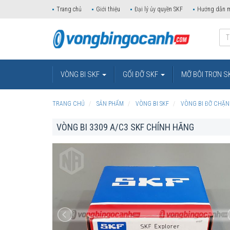
Trang chủ
Giới thiệu
Đại lý ủy quyền SKF
Hướng dẫn 
VÒNG BI SKF
GỐI ĐỠ SKF
MỠ BÔI TRƠN S
TRANG CHỦ
SẢN PHẨM
VÒNG BI SKF
VÒNG BI ĐỠ CHẶN
VÒNG BI 3309 A/C3 SKF CHÍNH HÃNG