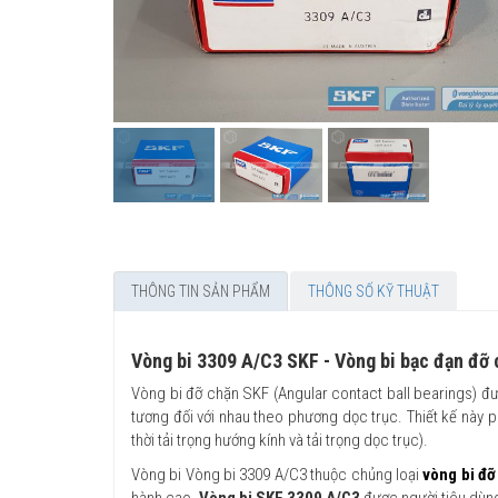
THÔNG TIN SẢN PHẨM
THÔNG SỐ KỸ THUẬT
Vòng bi 3309 A/C3 SKF - Vòng bi bạc đạn đỡ
Vòng bi đỡ chặn SKF (Angular contact ball bearings) đư
tương đối với nhau theo phương dọc trục. Thiết kế này p
thời tải trọng hướng kính và tải trọng dọc trục).
Vòng bi Vòng bi 3309 A/C3 thuộc chủng loại
vòng bi đỡ
hành cao.
Vòng bi SKF 3309 A/C3
được người tiêu dùng 