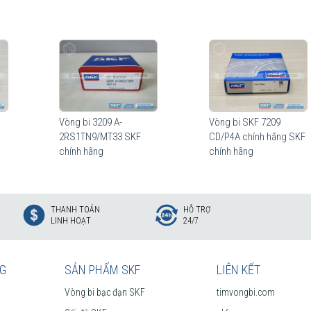
Vòng bi 3209 A-
Vòng bi SKF 7209
2RS1TN9/MT33 SKF
CD/P4A chính hãng SKF
chính hãng
chính hãng
THANH TOÁN
HỖ TRỢ
LINH HOẠT
24/7
NG
SẢN PHẨM SKF
LIÊN KẾT
Vòng bi bạc đạn SKF
timvongbi.com