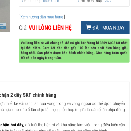
Giao hàng:
Toàn Quốc
Hỗ trợ kỹ thuật:
24/7
[
Xem hướng dẫn mua hàng
]
Giá:
VUI LÒNG LIÊN HỆ
ĐẶT MUA NGAY
Vui lòng liên hệ với chúng tôi để có giá bán Vòng bi 3309 A/C3 tốt nhất
tại thời điểm. Cam kết đền tiền gấp 100 lần nếu phát hiện hàng giả,
hàng nhái. Sản phẩm được bảo hành chính hãng, Giao hàng toàn quốc
tất cả các ngày trong tuần.
 chặn 2 dãy SKF chính hãng
ợc thiết kế với rãnh lăn của vòng trong và vòng ngoài có thể dịch chuyển
hù hợp cho các ổ lăn chịu tải trọng hỗn hợp (nghĩa là các ổ lăn chịu đồng
 chặn hai dãy
,
có tuổi thọ bền bỉ và khả năng làm việc trong điều kiện vận
trên toàn thế giới tin tưởng về chất lượng và khả năng vận hành.