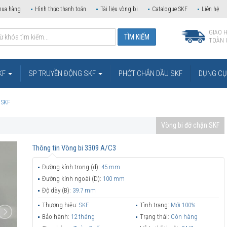
mua hàng
Hình thức thanh toán
Tài liệu vòng bi
Catalogue SKF
Liên hệ
GIAO 
TOÀN 
KF
SP TRUYỀN ĐỘNG SKF
PHỚT CHẮN DẦU SKF
DỤNG CỤ 
 SKF
Vòng bi đỡ chặn SKF
Thông tin
Vòng bi 3309 A/C3
Đường kính trong (d):
45 mm
Đường kính ngoài (D):
100 mm
Độ dày (B):
39.7 mm
Thương hiệu:
SKF
Tình trạng:
Mới 100%
Bảo hành:
12 tháng
Trạng thái:
Còn hàng