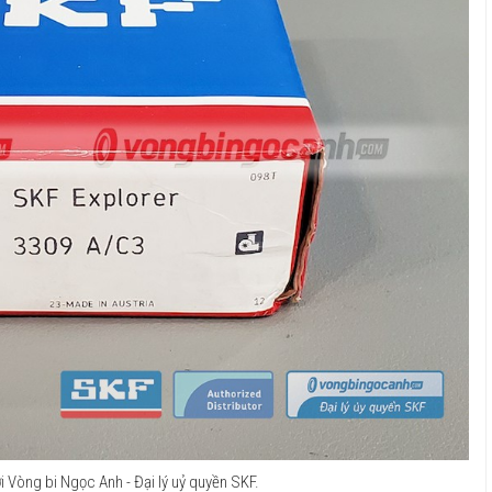
 Vòng bi Ngọc Anh - Đại lý uỷ quyền SKF.