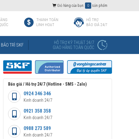
Giỏ hàng của bạn:
0
sản phẩm
HÀNG
THANH TOÁN
HỖ TRỢ
QUỐC
LINH HOẠT
BÁO GIÁ 24/7
HỖ TRỢ KỸ THUẬT 24/7
BẢO TRÌ SKF
GIAO HÀNG TOÀN QUỐC
Báo giá / Hỗ trợ 24/7 (Hotline - SMS - Zalo)
0924 346 346
Kinh doanh 24/7
0921 358 358
Kinh doanh 24/7
0988 273 589
Kinh doanh 24/7